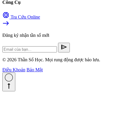
Công Cụ
donut_small
Tra Cứu Online
east
Đăng ký nhận tần số mới
send
© 2026 Thần Số Học. Mọi rung động được bảo lưu.
Điều Khoản
Bảo Mật
straight