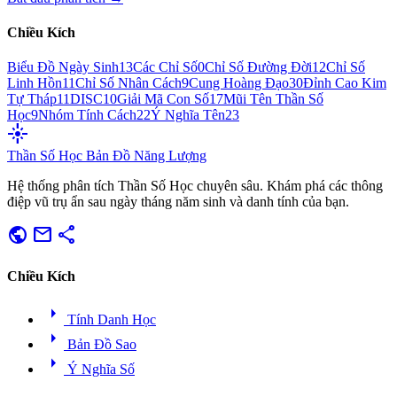
Chiều Kích
Biểu Đồ Ngày Sinh
13
Các Chỉ Số
0
Chỉ Số Đường Đời
12
Chỉ Số
Linh Hồn
11
Chỉ Số Nhân Cách
9
Cung Hoàng Đạo
30
Đỉnh Cao Kim
Tự Tháp
11
DISC
10
Giải Mã Con Số
17
Mũi Tên Thần Số
Học
9
Nhóm Tính Cách
22
Ý Nghĩa Tên
23
flare
Thần Số Học
Bản Đồ Năng Lượng
Hệ thống phân tích Thần Số Học chuyên sâu. Khám phá các thông
điệp vũ trụ ẩn sau ngày tháng năm sinh và danh tính của bạn.
public
mail
share
Chiều Kích
arrow_right
Tính Danh Học
arrow_right
Bản Đồ Sao
arrow_right
Ý Nghĩa Số