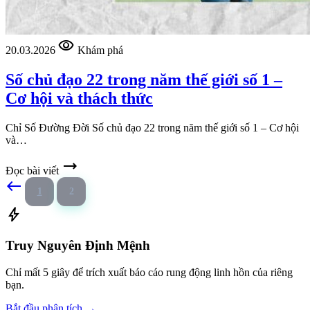
visibility
20.03.2026
Khám phá
Số chủ đạo 22 trong năm thế giới số 1 –
Cơ hội và thách thức
Chỉ Số Đường Đời Số chủ đạo 22 trong năm thế giới số 1 – Cơ hội
và…
trending_flat
Đọc bài viết
west
1
2
bolt
Truy Nguyên Định Mệnh
Chỉ mất 5 giây để trích xuất báo cáo rung động linh hồn của riêng
bạn.
Bắt đầu phân tích →