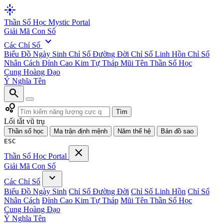
flare
Thần Số Học
Mystic Portal
Giải Mã Con Số
expand_more
Các Chỉ Số
Biểu Đồ Ngày Sinh
Chỉ Số Đường Đời
Chỉ Số Linh Hồn
Chỉ Số
Nhân Cách
Đỉnh Cao Kim Tự Tháp
Mũi Tên Thần Số Học
Cung Hoàng Đạo
Ý Nghĩa Tên
search
bubble_chart
Tìm
Lối tắt vũ trụ
Thần số học
Ma trận định mệnh
Năm thế hệ
Bản đồ sao
ESC
close
Thần Số Học
Portal
Giải Mã Con Số
expand_more
Các Chỉ Số
Biểu Đồ Ngày Sinh
Chỉ Số Đường Đời
Chỉ Số Linh Hồn
Chỉ Số
Nhân Cách
Đỉnh Cao Kim Tự Tháp
Mũi Tên Thần Số Học
Cung Hoàng Đạo
Ý Nghĩa Tên