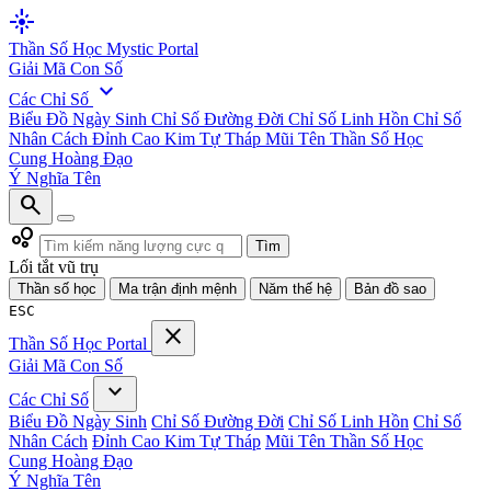
flare
Thần Số Học
Mystic Portal
Giải Mã Con Số
expand_more
Các Chỉ Số
Biểu Đồ Ngày Sinh
Chỉ Số Đường Đời
Chỉ Số Linh Hồn
Chỉ Số
Nhân Cách
Đỉnh Cao Kim Tự Tháp
Mũi Tên Thần Số Học
Cung Hoàng Đạo
Ý Nghĩa Tên
search
bubble_chart
Tìm
Lối tắt vũ trụ
Thần số học
Ma trận định mệnh
Năm thế hệ
Bản đồ sao
ESC
close
Thần Số Học
Portal
Giải Mã Con Số
expand_more
Các Chỉ Số
Biểu Đồ Ngày Sinh
Chỉ Số Đường Đời
Chỉ Số Linh Hồn
Chỉ Số
Nhân Cách
Đỉnh Cao Kim Tự Tháp
Mũi Tên Thần Số Học
Cung Hoàng Đạo
Ý Nghĩa Tên