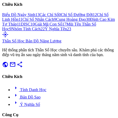
Chiều Kích
Biểu Đồ Ngày Sinh
13
Các Chỉ Số
0
Chỉ Số Đường Đời
12
Chỉ Số
Linh Hồn
11
Chỉ Số Nhân Cách
9
Cung Hoàng Đạo
30
Đỉnh Cao Kim
Tự Tháp
11
DISC
10
Giải Mã Con Số
17
Mũi Tên Thần Số
Học
9
Nhóm Tính Cách
22
Ý Nghĩa Tên
23
flare
Thần Số Học
Bản Đồ Năng Lượng
Hệ thống phân tích Thần Số Học chuyên sâu. Khám phá các thông
điệp vũ trụ ẩn sau ngày tháng năm sinh và danh tính của bạn.
public
mail
share
Chiều Kích
arrow_right
Tính Danh Học
arrow_right
Bản Đồ Sao
arrow_right
Ý Nghĩa Số
Công Cụ