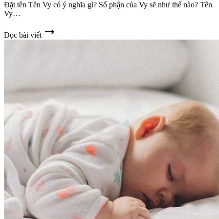
Đặt tên Tên Vy có ý nghĩa gì? Số phận của Vy sẽ như thế nào? Tên
Vy…
trending_flat
Đọc bài viết