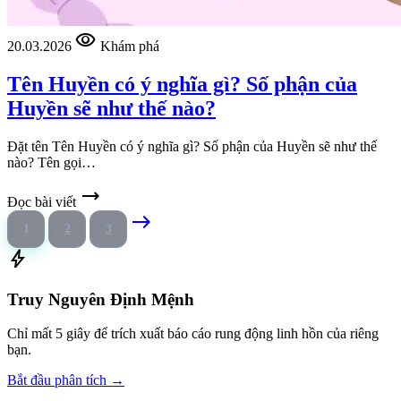
visibility
20.03.2026
Khám phá
Tên Huyền có ý nghĩa gì? Số phận của
Huyền sẽ như thế nào?
Đặt tên Tên Huyền có ý nghĩa gì? Số phận của Huyền sẽ như thế
nào? Tên gọi…
trending_flat
Đọc bài viết
east
1
2
3
bolt
Truy Nguyên Định Mệnh
Chỉ mất 5 giây để trích xuất báo cáo rung động linh hồn của riêng
bạn.
Bắt đầu phân tích →