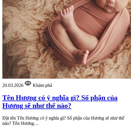
visibility
20.03.2026
Khám phá
Tên Hương có ý nghĩa gì? Số phận của
Hương sẽ như thế nào?
Đặt tên Tên Hương có ý nghĩa gì? Số phận của Hương sẽ như thế
nào? Tên Hương…