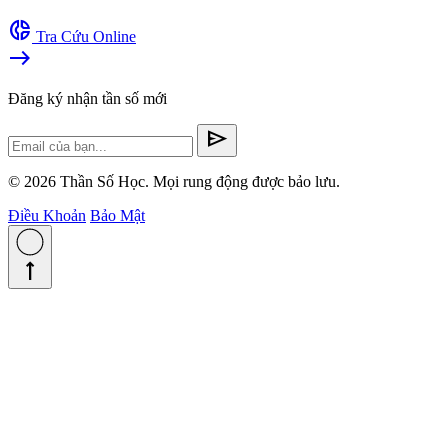
donut_small
Tra Cứu Online
east
Đăng ký nhận tần số mới
send
© 2026 Thần Số Học. Mọi rung động được bảo lưu.
Điều Khoản
Bảo Mật
straight