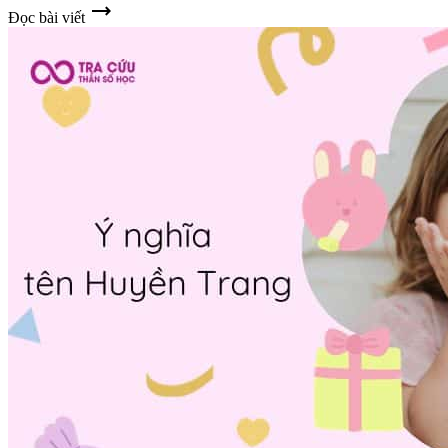
trending_flat
Đọc bài viết