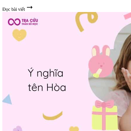
trending_flat
Đọc bài viết