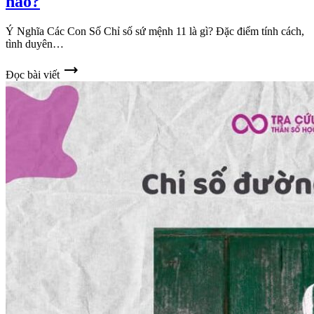
nào?
Ý Nghĩa Các Con Số Chỉ số sứ mệnh 11 là gì? Đặc điểm tính cách,
tình duyên…
trending_flat
Đọc bài viết