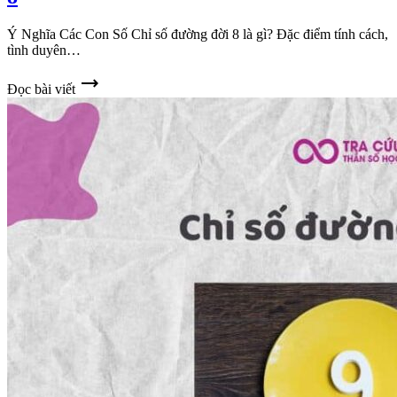
Ý Nghĩa Các Con Số Chỉ số đường đời 8 là gì? Đặc điểm tính cách,
tình duyên…
trending_flat
Đọc bài viết