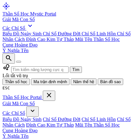
flare
Thần Số Học
Mystic Portal
Giải Mã Con Số
expand_more
Các Chỉ Số
Biểu Đồ Ngày Sinh
Chỉ Số Đường Đời
Chỉ Số Linh Hồn
Chỉ Số
Nhân Cách
Đỉnh Cao Kim Tự Tháp
Mũi Tên Thần Số Học
Cung Hoàng Đạo
Ý Nghĩa Tên
search
bubble_chart
Tìm
Lối tắt vũ trụ
Thần số học
Ma trận định mệnh
Năm thế hệ
Bản đồ sao
ESC
close
Thần Số Học
Portal
Giải Mã Con Số
expand_more
Các Chỉ Số
Biểu Đồ Ngày Sinh
Chỉ Số Đường Đời
Chỉ Số Linh Hồn
Chỉ Số
Nhân Cách
Đỉnh Cao Kim Tự Tháp
Mũi Tên Thần Số Học
Cung Hoàng Đạo
Ý Nghĩa Tên