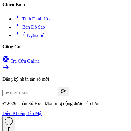
Chiều Kích
arrow_right
Tính Danh Học
arrow_right
Bản Đồ Sao
arrow_right
Ý Nghĩa Số
Công Cụ
donut_small
Tra Cứu Online
east
Đăng ký nhận tần số mới
send
© 2026 Thần Số Học. Mọi rung động được bảo lưu.
Điều Khoản
Bảo Mật
straight