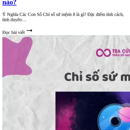
nào?
Ý Nghĩa Các Con Số Chỉ số sứ mệnh 8 là gì? Đặc điểm tính cách,
tình duyên…
trending_flat
Đọc bài viết