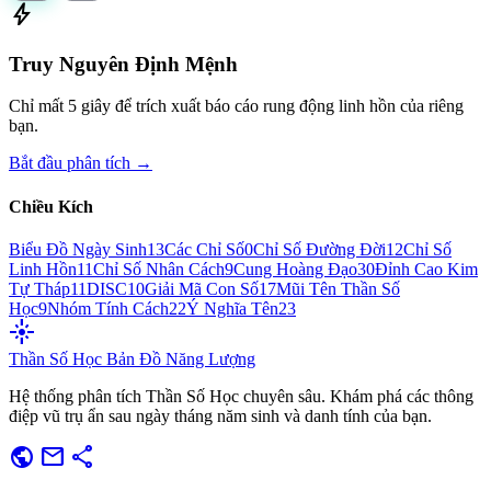
bolt
Truy Nguyên Định Mệnh
Chỉ mất 5 giây để trích xuất báo cáo rung động linh hồn của riêng
bạn.
Bắt đầu phân tích →
Chiều Kích
Biểu Đồ Ngày Sinh
13
Các Chỉ Số
0
Chỉ Số Đường Đời
12
Chỉ Số
Linh Hồn
11
Chỉ Số Nhân Cách
9
Cung Hoàng Đạo
30
Đỉnh Cao Kim
Tự Tháp
11
DISC
10
Giải Mã Con Số
17
Mũi Tên Thần Số
Học
9
Nhóm Tính Cách
22
Ý Nghĩa Tên
23
flare
Thần Số Học
Bản Đồ Năng Lượng
Hệ thống phân tích Thần Số Học chuyên sâu. Khám phá các thông
điệp vũ trụ ẩn sau ngày tháng năm sinh và danh tính của bạn.
public
mail
share