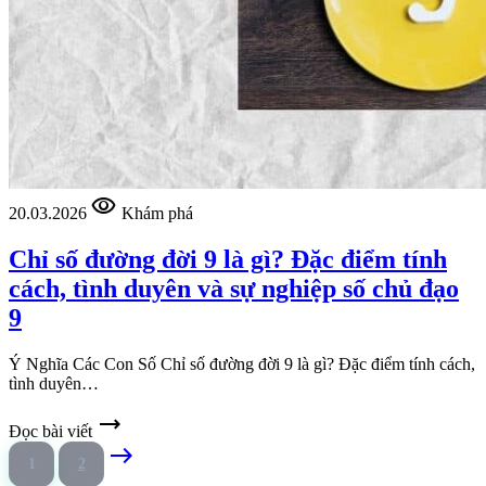
visibility
20.03.2026
Khám phá
Chỉ số đường đời 9 là gì? Đặc điểm tính
cách, tình duyên và sự nghiệp số chủ đạo
9
Ý Nghĩa Các Con Số Chỉ số đường đời 9 là gì? Đặc điểm tính cách,
tình duyên…
trending_flat
Đọc bài viết
east
1
2