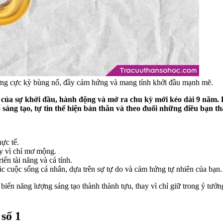
ượng cực kỳ bùng nổ, đầy cảm hứng và mang tính khởi đầu mạnh mẽ.
của sự khởi đầu, hành động và mở ra chu kỳ mới kéo dài 9 năm. 
ng tạo, tự tin thể hiện bản thân và theo đuổi những điều bạn t
hực tế.
ay vì chỉ mơ mộng.
iển tài năng và cá tính.
c cuộc sống cá nhân, dựa trên sự tự do và cảm hứng tự nhiên của bạn
à biến năng lượng sáng tạo thành thành tựu, thay vì chỉ giữ trong ý tưở
 số 1