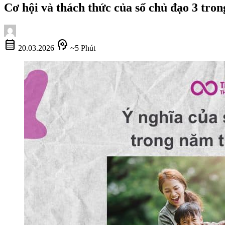
Cơ hội và thách thức của số chủ đạo 3 tron
calendar_month
psychology
20.03.2026
~5 Phút