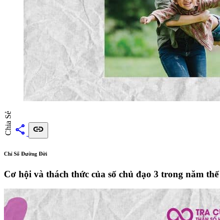
Chia Sẻ
share
link
Chỉ Số Đường Đời
Cơ hội và thách thức của số chủ đạo 3 trong năm thế 