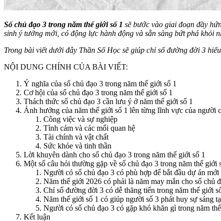
Số chủ đạo 3 trong năm thế giới số 1
sẽ bước vào giai đoạn đầy hứn
sinh ý tưởng mới, có động lực hành động và sẵn sàng bứt phá khỏi 
Trong bài viết dưới đây
Thần Số Học
sẽ giúp chỉ số đường đời 3 hiểu 
NỘI DUNG CHÍNH CỦA BÀI VIẾT:
Ý nghĩa của số chủ đạo 3 trong năm thế giới số 1
Cơ hội của số chủ đạo 3 trong năm thế giới số 1
Thách thức số chủ đạo 3 cần lưu ý ở năm thế giới số 1
Ảnh hưởng của năm thế giới số 1 lên từng lĩnh vực của người 
Công việc và sự nghiệp
Tình cảm và các mối quan hệ
Tài chính và vật chất
Sức khỏe và tinh thần
Lời khuyên dành cho số chủ đạo 3 trong năm thế giới số 1
Một số câu hỏi thường gặp về số chủ đạo 3 trong năm thế giới 
Người có số chủ đạo 3 có phù hợp để bắt đầu dự án mới 
Năm thế giới 2026 có phải là năm may mắn cho số chủ 
Chỉ số đường đời 3 có dễ thăng tiến trong năm thế giới 
Năm thế giới số 1 có giúp người số 3 phát huy sự sáng 
Người có số chủ đạo 3 có gặp khó khăn gì trong năm thế 
Kết luận