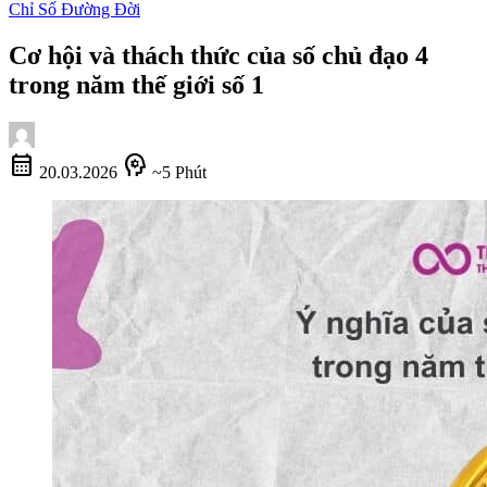
Chỉ Số Đường Đời
Cơ hội và thách thức của số chủ đạo 4
trong năm thế giới số 1
calendar_month
psychology
20.03.2026
~5 Phút