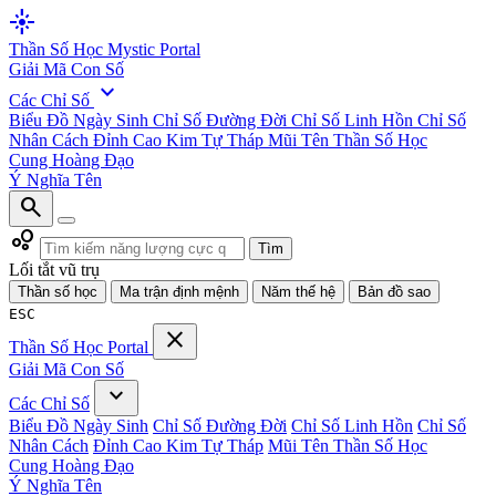
flare
Thần Số Học
Mystic Portal
Giải Mã Con Số
expand_more
Các Chỉ Số
Biểu Đồ Ngày Sinh
Chỉ Số Đường Đời
Chỉ Số Linh Hồn
Chỉ Số
Nhân Cách
Đỉnh Cao Kim Tự Tháp
Mũi Tên Thần Số Học
Cung Hoàng Đạo
Ý Nghĩa Tên
search
bubble_chart
Tìm
Lối tắt vũ trụ
Thần số học
Ma trận định mệnh
Năm thế hệ
Bản đồ sao
ESC
close
Thần Số Học
Portal
Giải Mã Con Số
expand_more
Các Chỉ Số
Biểu Đồ Ngày Sinh
Chỉ Số Đường Đời
Chỉ Số Linh Hồn
Chỉ Số
Nhân Cách
Đỉnh Cao Kim Tự Tháp
Mũi Tên Thần Số Học
Cung Hoàng Đạo
Ý Nghĩa Tên