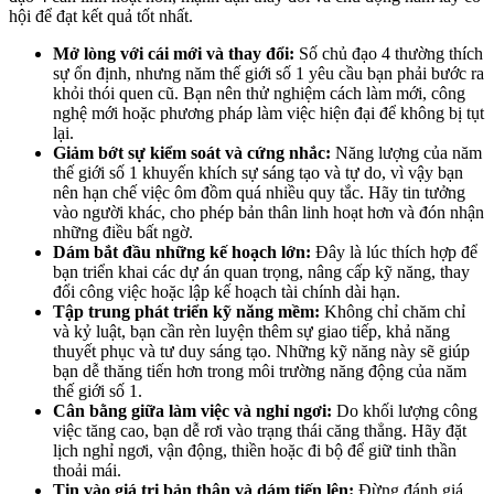
hội để đạt kết quả tốt nhất.
Mở lòng với cái mới và thay đổi:
Số chủ đạo 4 thường thích
sự ổn định, nhưng năm thế giới số 1 yêu cầu bạn phải bước ra
khỏi thói quen cũ. Bạn nên thử nghiệm cách làm mới, công
nghệ mới hoặc phương pháp làm việc hiện đại để không bị tụt
lại.
Giảm bớt sự kiểm soát và cứng nhắc:
Năng lượng của năm
thế giới số 1 khuyến khích sự sáng tạo và tự do, vì vậy bạn
nên hạn chế việc ôm đồm quá nhiều quy tắc. Hãy tin tưởng
vào người khác, cho phép bản thân linh hoạt hơn và đón nhận
những điều bất ngờ.
Dám bắt đầu những kế hoạch lớn:
Đây là lúc thích hợp để
bạn triển khai các dự án quan trọng, nâng cấp kỹ năng, thay
đổi công việc hoặc lập kế hoạch tài chính dài hạn.
Tập trung phát triển kỹ năng mềm:
Không chỉ chăm chỉ
và kỷ luật, bạn cần rèn luyện thêm sự giao tiếp, khả năng
thuyết phục và tư duy sáng tạo. Những kỹ năng này sẽ giúp
bạn dễ thăng tiến hơn trong môi trường năng động của năm
thế giới số 1.
Cân bằng giữa làm việc và nghỉ ngơi:
Do khối lượng công
việc tăng cao, bạn dễ rơi vào trạng thái căng thẳng. Hãy đặt
lịch nghỉ ngơi, vận động, thiền hoặc đi bộ để giữ tinh thần
thoải mái.
Tin vào giá trị bản thân và dám tiến lên:
Đừng đánh giá