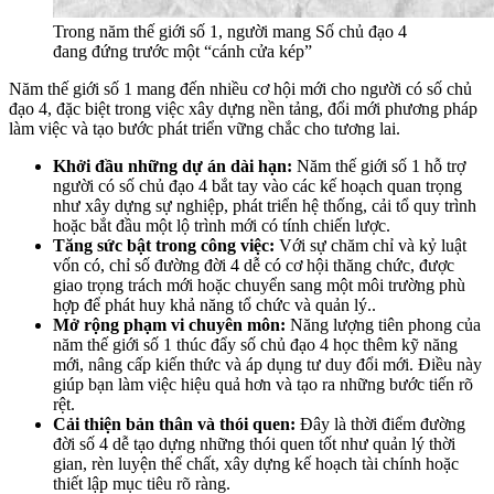
Trong năm thế giới số 1, người mang Số chủ đạo 4
đang đứng trước một “cánh cửa kép”
Năm thế giới số 1 mang đến nhiều cơ hội mới cho người có số chủ
đạo 4, đặc biệt trong việc xây dựng nền tảng, đổi mới phương pháp
làm việc và tạo bước phát triển vững chắc cho tương lai.
Khởi đầu những dự án dài hạn:
Năm thế giới số 1 hỗ trợ
người có số chủ đạo 4 bắt tay vào các kế hoạch quan trọng
như xây dựng sự nghiệp, phát triển hệ thống, cải tổ quy trình
hoặc bắt đầu một lộ trình mới có tính chiến lược.
Tăng sức bật trong công việc:
Với sự chăm chỉ và kỷ luật
vốn có, chỉ số đường đời 4 dễ có cơ hội thăng chức, được
giao trọng trách mới hoặc chuyển sang một môi trường phù
hợp để phát huy khả năng tổ chức và quản lý..
Mở rộng phạm vi chuyên môn:
Năng lượng tiên phong của
năm thế giới số 1 thúc đẩy số chủ đạo 4 học thêm kỹ năng
mới, nâng cấp kiến thức và áp dụng tư duy đổi mới. Điều này
giúp bạn làm việc hiệu quả hơn và tạo ra những bước tiến rõ
rệt.
Cải thiện bản thân và thói quen:
Đây là thời điểm đường
đời số 4 dễ tạo dựng những thói quen tốt như quản lý thời
gian, rèn luyện thể chất, xây dựng kế hoạch tài chính hoặc
thiết lập mục tiêu rõ ràng.