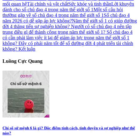
mối quan hệ
Tài chính và vật chất
Sức khỏe và tinh thần
Lời khuyên
dành cho số chủ đạo 4 trong năm thế giới số 1
Một số câu hỏi
thường gặp về số chủ đạo 4 trong năm thế giới số 1
Số chủ đạo 4
năm 2026 có dễ gặp áp lực không?
Năm thế giới số 1 có giúp đường
đời 4 thăng tiến sự nghiệp không?
Người có số chủ đạo 4 nên tập
trung điều gì để thành công trong năm thế giới số 1?
Số chủ đạo 4
có cần phải làm việc ít lại để giảm áp lực trong năm thế giới số 1
không?
Đây có phải năm tốt để số đường đời 4 phát triển tài chính
không?
Kết luận
Luồng Cực Quang
Chỉ số sứ mệnh 6 là gì? Đặc điểm tính cách, tình duyên và sự nghiệp như thế
nào?