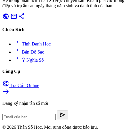
Hệ thống phân tích Thần Số Học chuyên sâu. Khám phá các thông
điệp vũ trụ ẩn sau ngày tháng năm sinh và danh tính của bạn.
public
mail
share
Chiều Kích
arrow_right
Tính Danh Học
arrow_right
Bản Đồ Sao
arrow_right
Ý Nghĩa Số
Công Cụ
donut_small
Tra Cứu Online
east
Đăng ký nhận tần số mới
send
© 2026 Thần Số Học. Mọi rung động được bảo lưu.