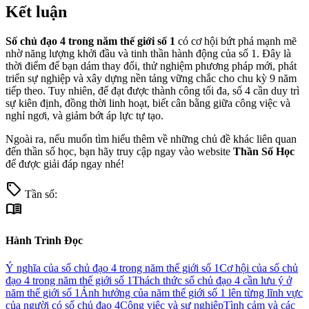
Kết luận
Số chủ đạo 4 trong năm thế giới số 1
có cơ hội bứt phá mạnh mẽ
nhờ năng lượng khởi đầu và tinh thần hành động của số 1. Đây là
thời điểm để bạn dám thay đổi, thử nghiệm phương pháp mới, phát
triển sự nghiệp và xây dựng nền tảng vững chắc cho chu kỳ 9 năm
tiếp theo. Tuy nhiên, để đạt được thành công tối đa, số 4 cần duy trì
sự kiên định, đồng thời linh hoạt, biết cân bằng giữa công việc và
nghỉ ngơi, và giảm bớt áp lực tự tạo.
Ngoài ra, nếu muốn tìm hiểu thêm về những chủ đề khác liên quan
đến thần số học, bạn hãy truy cập ngay vào website
Thần Số Học
để được giải đáp ngay nhé!
sell
Tần số:
menu_book
Hành Trình Đọc
Ý nghĩa của số chủ đạo 4 trong năm thế giới số 1
Cơ hội của số chủ
đạo 4 trong năm thế giới số 1
Thách thức số chủ đạo 4 cần lưu ý ở
năm thế giới số 1
Ảnh hưởng của năm thế giới số 1 lên từng lĩnh vực
của người có số chủ đạo 4
Công việc và sự nghiệp
Tình cảm và các