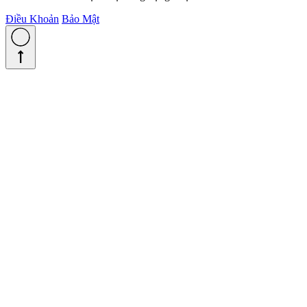
Điều Khoản
Bảo Mật
straight