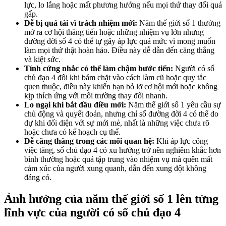
lực, lo lắng hoặc mất phương hướng nếu mọi thứ thay đổi quá
gấp.
Dễ bị quá tải vì trách nhiệm mới:
Năm thế giới số 1 thường
mở ra cơ hội thăng tiến hoặc những nhiệm vụ lớn nhưng
đường đời số 4 có thể tự gây áp lực quá mức vì mong muốn
làm mọi thứ thật hoàn hảo. Điều này dễ dẫn đến căng thẳng
và kiệt sức.
Tính cứng nhắc có thể làm chậm bước tiến:
Người có số
chủ đạo 4 đôi khi bám chặt vào cách làm cũ hoặc quy tắc
quen thuộc, điều này khiến bạn bỏ lỡ cơ hội mới hoặc không
kịp thích ứng với môi trường thay đổi nhanh.
Lo ngại khi bắt đầu điều mới:
Năm thế giới số 1 yêu cầu sự
chủ động và quyết đoán, nhưng chỉ số đường đời 4 có thể do
dự khi đối diện với sự mới mẻ, nhất là những việc chưa rõ
hoặc chưa có kế hoạch cụ thể.
Dễ căng thẳng trong các mối quan hệ:
Khi áp lực công
việc tăng, số chủ đạo 4 có xu hướng trở nên nghiêm khắc hơn
bình thường hoặc quá tập trung vào nhiệm vụ mà quên mất
cảm xúc của người xung quanh, dẫn đến xung đột không
đáng có.
Ảnh hưởng của năm thế giới số 1 lên từng
lĩnh vực của người có số chủ đạo 4