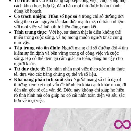
Tổ chức tốt:
Có khả năng sắp xếp công việc, cuộc sống một
cách khoa học, hợp lý, đảm bảo mọi thứ được hoàn thành
đúng kế hoạch.
Có trách nhiệm: Thần số học số 4
trong chỉ số đường đời
sống theo các nguyên tắc đạo đức mạnh mẽ, có trách nhiệm
với mọi việc và luôn thực hiện đúng cam kết.
Tính trung thực:
Với họ, sự thành thật là điều không thể
thiếu trong cuộc sống, và họ mong muốn người khác cũng
như vậy.
Tập trung vào ổn định:
Người mang chỉ số đường đời 4 tìm
kiếm sự ổn định và bền vững trong cả công việc và cuộc
sống. Họ có thể đem lại cảm giác an toàn, đáng tin cậy cho
người khác.
Tư duy thực tế:
Họ nhìn nhận mọi việc theo góc nhìn thực
tế, dựa vào các bằng chứng cụ thể và số liệu.
Khả năng phân tích xuất sắc:
Người mang số chủ đạo 4
thường xem xét mọi vấn đề từ nhiều khía cạnh khác nhau, đi
đến tận gốc rễ của vấn đề. Điều này không chỉ giúp họ hiểu
rõ tình hình mà còn giúp họ có cái nhìn toàn diện và sâu sắc
hơn về mọi việc.