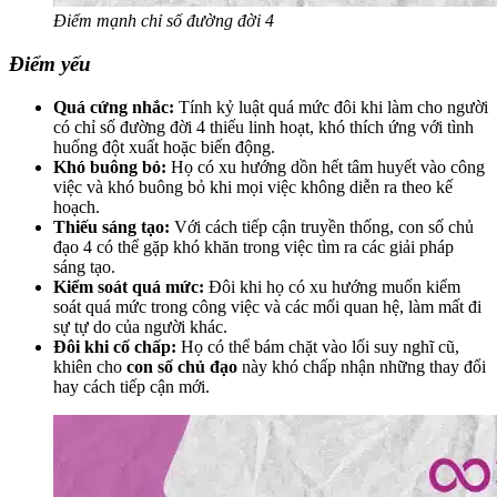
Điểm mạnh chỉ số đường đời 4
Điểm yếu
Quá cứng nhắc:
Tính kỷ luật quá mức đôi khi làm cho người
có chỉ số đường đời 4 thiếu linh hoạt, khó thích ứng với tình
huống đột xuất hoặc biến động.
Khó buông bỏ:
Họ có xu hướng dồn hết tâm huyết vào công
việc và khó buông bỏ khi mọi việc không diễn ra theo kế
hoạch.
Thiếu sáng tạo:
Với cách tiếp cận truyền thống, con số chủ
đạo 4 có thể gặp khó khăn trong việc tìm ra các giải pháp
sáng tạo.
Kiểm soát quá mức:
Đôi khi họ có xu hướng muốn kiểm
soát quá mức trong công việc và các mối quan hệ, làm mất đi
sự tự do của người khác.
Đôi khi cố chấp:
Họ có thể bám chặt vào lối suy nghĩ cũ,
khiên cho
con số chủ đạo
này khó chấp nhận những thay đổi
hay cách tiếp cận mới.