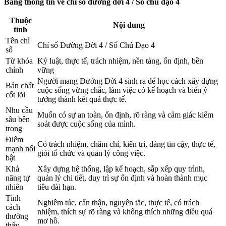
Bảng thông tin về chỉ số đường đời 4 / Số chủ đạo 4
Thuộc
Nội dung
tính
Tên chỉ
Chỉ số Đường Đời 4 / Số Chủ Đạo 4
số
Từ khóa
Kỷ luật, thực tế, trách nhiệm, nền tảng, ổn định, bền
chính
vững
Người mang Đường Đời 4 sinh ra để học cách xây dựng
Bản chất
cuộc sống vững chắc, làm việc có kế hoạch và biến ý
cốt lõi
tưởng thành kết quả thực tế.
Nhu cầu
Muốn có sự an toàn, ổn định, rõ ràng và cảm giác kiểm
sâu bên
soát được cuộc sống của mình.
trong
Điểm
Có trách nhiệm, chăm chỉ, kiên trì, đáng tin cậy, thực tế,
mạnh nổi
giỏi tổ chức và quản lý công việc.
bật
Khả
Xây dựng hệ thống, lập kế hoạch, sắp xếp quy trình,
năng tự
quản lý chi tiết, duy trì sự ổn định và hoàn thành mục
nhiên
tiêu dài hạn.
Tính
Nghiêm túc, cẩn thận, nguyên tắc, thực tế, có trách
cách
nhiệm, thích sự rõ ràng và không thích những điều quá
thường
mơ hồ.
thấy