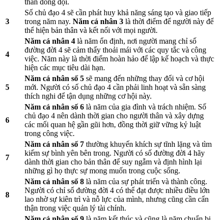
thần đồng đội.
Số chủ đạo 4 sẽ cần phát huy khả năng sáng tạo và giao tiếp
3
trong năm nay.
Năm cá nhân 3
là thời điểm để người này để
thể hiện bản thân và kết nối với mọi người.
Năm cá nhân 4
là năm ổn định, nơi người mang chỉ số
đường đời 4 sẽ cảm thấy thoải mái với các quy tắc và công
4
việc. Năm này là thời điểm hoàn hảo để lập kế hoạch và thực
hiện các mục tiêu dài hạn.
Năm cá nhân số 5
sẽ mang đến những thay đổi và cơ hội
5
mới. Người có số chủ đạo 4 cần phải linh hoạt và sẵn sàng
thích nghi để tận dụng những cơ hội này.
Năm cá nhân số 6
là năm của gia đình và trách nhiệm. Số
chủ đạo 4 nên dành thời gian cho người thân và xây dựng
6
các mối quan hệ gần gũi hơn, đồng thời giữ vững kỷ luật
trong công việc.
Năm cá nhân số 7
thường khuyến khích sự tĩnh lặng và tìm
kiếm sự bình yên bên trong. Người có số đường đời 4 hãy
7
dành thời gian cho bản thân để suy ngẫm và định hình lại
những gì họ thực sự mong muốn trong cuộc sống.
Năm cá nhân số 8
là năm của sự phát triển và thành công.
Người có chỉ số đường đời 4 có thể đạt được nhiều điều lớn
8
lao nhờ sự kiên trì và nỗ lực của mình, nhưng cũng cần cẩn
thận trong việc quản lý tài chính.
Năm cá nhân số 9
là năm kết thúc và cũng là năm chuẩn bị