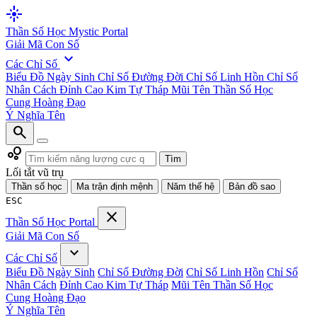
flare
Thần Số Học
Mystic Portal
Giải Mã Con Số
expand_more
Các Chỉ Số
Biểu Đồ Ngày Sinh
Chỉ Số Đường Đời
Chỉ Số Linh Hồn
Chỉ Số
Nhân Cách
Đỉnh Cao Kim Tự Tháp
Mũi Tên Thần Số Học
Cung Hoàng Đạo
Ý Nghĩa Tên
search
bubble_chart
Tìm
Lối tắt vũ trụ
Thần số học
Ma trận định mệnh
Năm thế hệ
Bản đồ sao
ESC
close
Thần Số Học
Portal
Giải Mã Con Số
expand_more
Các Chỉ Số
Biểu Đồ Ngày Sinh
Chỉ Số Đường Đời
Chỉ Số Linh Hồn
Chỉ Số
Nhân Cách
Đỉnh Cao Kim Tự Tháp
Mũi Tên Thần Số Học
Cung Hoàng Đạo
Ý Nghĩa Tên