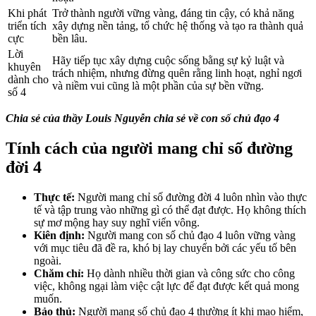
Khi phát
Trở thành người vững vàng, đáng tin cậy, có khả năng
triển tích
xây dựng nền tảng, tổ chức hệ thống và tạo ra thành quả
cực
bền lâu.
Lời
Hãy tiếp tục xây dựng cuộc sống bằng sự kỷ luật và
khuyên
trách nhiệm, nhưng đừng quên rằng linh hoạt, nghỉ ngơi
dành cho
và niềm vui cũng là một phần của sự bền vững.
số 4
Chia sẻ của thầy Louis Nguyễn chia sẻ về con số chủ đạo 4
Tính cách của người mang chỉ số đường
đời 4
Thực tế:
Người mang chỉ số đường đời 4 luôn nhìn vào thực
tế và tập trung vào những gì có thể đạt được. Họ không thích
sự mơ mộng hay suy nghĩ viển vông.
Kiên định:
Người mang con số chủ đạo 4 luôn vững vàng
với mục tiêu đã đề ra, khó bị lay chuyển bởi các yếu tố bên
ngoài.
Chăm chỉ:
Họ dành nhiều thời gian và công sức cho công
việc, không ngại làm việc cật lực để đạt được kết quả mong
muốn.
Bảo thủ:
Người mang số chủ đạo 4 thường ít khi mạo hiểm,