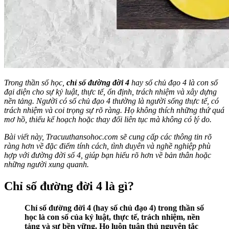
Trong thần số học,
chỉ số đường đời 4
hay số chủ đạo 4 là con số
đại diện cho sự kỷ luật, thực tế, ổn định, trách nhiệm và xây dựng
nền tảng. Người có số chủ đạo 4 thường là người sống thực tế, có
trách nhiệm và coi trọng sự rõ ràng. Họ không thích những thứ quá
mơ hồ, thiếu kế hoạch hoặc thay đổi liên tục mà không có lý do.
Bài viết này, Tracuuthansohoc.com sẽ cung cấp các thông tin rõ
ràng hơn về đặc điểm tính cách, tình duyên và nghề nghiệp phù
hợp với đường đời số 4, giúp bạn hiểu rõ hơn về bản thân hoặc
những người xung quanh.
Chỉ số đường đời 4 là gì?
Chỉ số đường đời 4 (hay số chủ đạo 4) trong thần số
học là con số của kỷ luật, thực tế, trách nhiệm, nền
tảng và sự bền vững. Họ luôn tuân thủ nguyên tắc