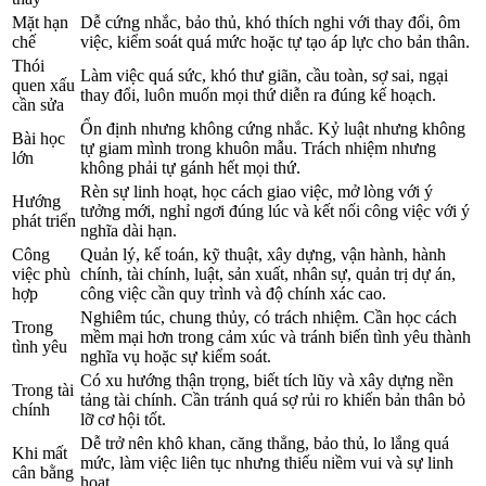
Mặt hạn
Dễ cứng nhắc, bảo thủ, khó thích nghi với thay đổi, ôm
chế
việc, kiểm soát quá mức hoặc tự tạo áp lực cho bản thân.
Thói
Làm việc quá sức, khó thư giãn, cầu toàn, sợ sai, ngại
quen xấu
thay đổi, luôn muốn mọi thứ diễn ra đúng kế hoạch.
cần sửa
Ổn định nhưng không cứng nhắc. Kỷ luật nhưng không
Bài học
tự giam mình trong khuôn mẫu. Trách nhiệm nhưng
lớn
không phải tự gánh hết mọi thứ.
Rèn sự linh hoạt, học cách giao việc, mở lòng với ý
Hướng
tưởng mới, nghỉ ngơi đúng lúc và kết nối công việc với ý
phát triển
nghĩa dài hạn.
Công
Quản lý, kế toán, kỹ thuật, xây dựng, vận hành, hành
việc phù
chính, tài chính, luật, sản xuất, nhân sự, quản trị dự án,
hợp
công việc cần quy trình và độ chính xác cao.
Nghiêm túc, chung thủy, có trách nhiệm. Cần học cách
Trong
mềm mại hơn trong cảm xúc và tránh biến tình yêu thành
tình yêu
nghĩa vụ hoặc sự kiểm soát.
Có xu hướng thận trọng, biết tích lũy và xây dựng nền
Trong tài
tảng tài chính. Cần tránh quá sợ rủi ro khiến bản thân bỏ
chính
lỡ cơ hội tốt.
Dễ trở nên khô khan, căng thẳng, bảo thủ, lo lắng quá
Khi mất
mức, làm việc liên tục nhưng thiếu niềm vui và sự linh
cân bằng
hoạt.