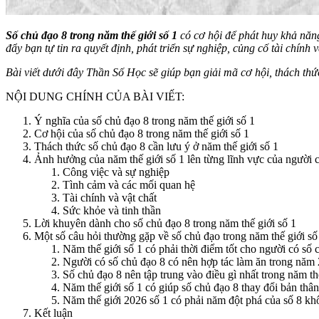
Số chủ đạo 8 trong năm thế giới số 1
có cơ hội để phát huy khả năn
đẩy bạn tự tin ra quyết định, phát triển sự nghiệp, củng cố tài chín
Bài viết dưới đây
Thần Số Học
sẽ giúp bạn giải mã cơ hội, thách th
NỘI DUNG CHÍNH CỦA BÀI VIẾT:
Ý nghĩa của số chủ đạo 8 trong năm thế giới số 1
Cơ hội của số chủ đạo 8 trong năm thế giới số 1
Thách thức số chủ đạo 8 cần lưu ý ở năm thế giới số 1
Ảnh hưởng của năm thế giới số 1 lên từng lĩnh vực của người 
Công việc và sự nghiệp
Tình cảm và các mối quan hệ
Tài chính và vật chất
Sức khỏe và tinh thần
Lời khuyên dành cho số chủ đạo 8 trong năm thế giới số 1
Một số câu hỏi thường gặp về số chủ đạo trong năm thế giới số
Năm thế giới số 1 có phải thời điểm tốt cho người có số
Người có số chủ đạo 8 có nên hợp tác làm ăn trong năm
Số chủ đạo 8 nên tập trung vào điều gì nhất trong năm th
Năm thế giới số 1 có giúp số chủ đạo 8 thay đổi bản thâ
Năm thế giới 2026 số 1 có phải năm đột phá của số 8 k
Kết luận