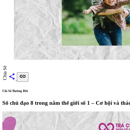
Chia Sẻ
share
link
Chỉ Số Đường Đời
Số chủ đạo 8 trong năm thế giới số 1 – Cơ hội và thá