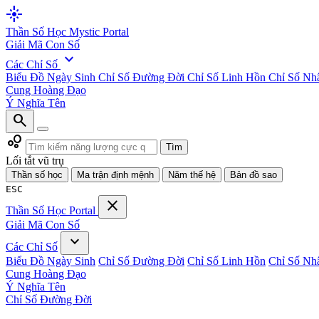
flare
Thần Số Học
Mystic Portal
Giải Mã Con Số
expand_more
Các Chỉ Số
Biểu Đồ Ngày Sinh
Chỉ Số Đường Đời
Chỉ Số Linh Hồn
Chỉ Số Nh
Cung Hoàng Đạo
Ý Nghĩa Tên
search
bubble_chart
Tìm
Lối tắt vũ trụ
Thần số học
Ma trận định mệnh
Năm thế hệ
Bản đồ sao
ESC
close
Thần Số Học
Portal
Giải Mã Con Số
expand_more
Các Chỉ Số
Biểu Đồ Ngày Sinh
Chỉ Số Đường Đời
Chỉ Số Linh Hồn
Chỉ Số Nh
Cung Hoàng Đạo
Ý Nghĩa Tên
Chỉ Số Đường Đời