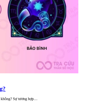
ng?
u không? Sự tương hợp…