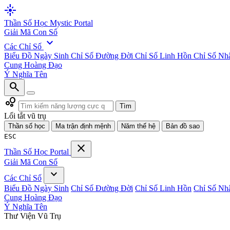
flare
Thần Số Học
Mystic Portal
Giải Mã Con Số
expand_more
Các Chỉ Số
Biểu Đồ Ngày Sinh
Chỉ Số Đường Đời
Chỉ Số Linh Hồn
Chỉ Số Nh
Cung Hoàng Đạo
Ý Nghĩa Tên
search
bubble_chart
Tìm
Lối tắt vũ trụ
Thần số học
Ma trận định mệnh
Năm thế hệ
Bản đồ sao
ESC
close
Thần Số Học
Portal
Giải Mã Con Số
expand_more
Các Chỉ Số
Biểu Đồ Ngày Sinh
Chỉ Số Đường Đời
Chỉ Số Linh Hồn
Chỉ Số Nh
Cung Hoàng Đạo
Ý Nghĩa Tên
Thư Viện Vũ Trụ