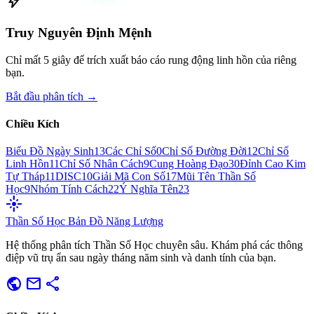
bolt
Truy Nguyên Định Mệnh
Chỉ mất 5 giây để trích xuất báo cáo rung động linh hồn của riêng
bạn.
Bắt đầu phân tích →
Chiều Kích
Biểu Đồ Ngày Sinh
13
Các Chỉ Số
0
Chỉ Số Đường Đời
12
Chỉ Số
Linh Hồn
11
Chỉ Số Nhân Cách
9
Cung Hoàng Đạo
30
Đỉnh Cao Kim
Tự Tháp
11
DISC
10
Giải Mã Con Số
17
Mũi Tên Thần Số
Học
9
Nhóm Tính Cách
22
Ý Nghĩa Tên
23
flare
Thần Số Học
Bản Đồ Năng Lượng
Hệ thống phân tích Thần Số Học chuyên sâu. Khám phá các thông
điệp vũ trụ ẩn sau ngày tháng năm sinh và danh tính của bạn.
public
mail
share