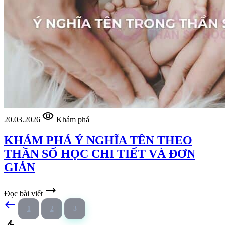
visibility
20.03.2026
Khám phá
KHÁM PHÁ Ý NGHĨA TÊN THEO
THẦN SỐ HỌC CHI TIẾT VÀ ĐƠN
GIẢN
trending_flat
Đọc bài viết
west
1
2
3