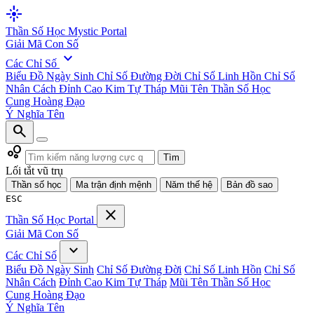
flare
Thần Số Học
Mystic Portal
Giải Mã Con Số
expand_more
Các Chỉ Số
Biểu Đồ Ngày Sinh
Chỉ Số Đường Đời
Chỉ Số Linh Hồn
Chỉ Số
Nhân Cách
Đỉnh Cao Kim Tự Tháp
Mũi Tên Thần Số Học
Cung Hoàng Đạo
Ý Nghĩa Tên
search
bubble_chart
Tìm
Lối tắt vũ trụ
Thần số học
Ma trận định mệnh
Năm thế hệ
Bản đồ sao
ESC
close
Thần Số Học
Portal
Giải Mã Con Số
expand_more
Các Chỉ Số
Biểu Đồ Ngày Sinh
Chỉ Số Đường Đời
Chỉ Số Linh Hồn
Chỉ Số
Nhân Cách
Đỉnh Cao Kim Tự Tháp
Mũi Tên Thần Số Học
Cung Hoàng Đạo
Ý Nghĩa Tên