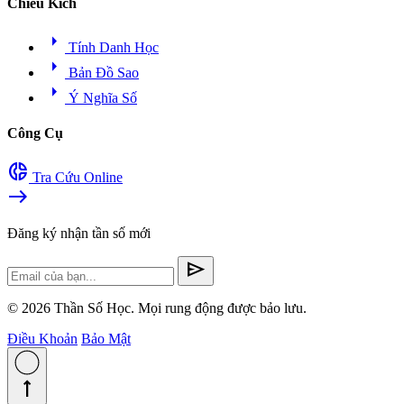
Chiều Kích
arrow_right
Tính Danh Học
arrow_right
Bản Đồ Sao
arrow_right
Ý Nghĩa Số
Công Cụ
donut_small
Tra Cứu Online
east
Đăng ký nhận tần số mới
send
© 2026 Thần Số Học. Mọi rung động được bảo lưu.
Điều Khoản
Bảo Mật
straight