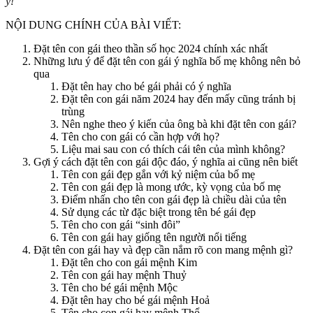
ý!
NỘI DUNG CHÍNH CỦA BÀI VIẾT:
Đặt tên con gái theo thần số học 2024 chính xác nhất
Những lưu ý để đặt tên con gái ý nghĩa bố mẹ không nên bỏ
qua
Đặt tên hay cho bé gái phải có ý nghĩa
Đặt tên con gái năm 2024 hay đến mấy cũng tránh bị
trùng
Nên nghe theo ý kiến của ông bà khi đặt tên con gái?
Tên cho con gái có cần hợp với họ?
Liệu mai sau con có thích cái tên của mình không?
Gợi ý cách đặt tên con gái độc đáo, ý nghĩa ai cũng nên biết
Tên con gái đẹp gắn với kỷ niệm của bố mẹ
Tên con gái đẹp là mong ước, kỳ vọng của bố mẹ
Điểm nhấn cho tên con gái đẹp là chiều dài của tên
Sử dụng các từ đặc biệt trong tên bé gái đẹp
Tên cho con gái “sinh đôi”
Tên con gái hay giống tên người nổi tiếng
Đặt tên con gái hay và đẹp cần nắm rõ con mang mệnh gì?
Đặt tên cho con gái mệnh Kim
Tên con gái hay mệnh Thuỷ
Tên cho bé gái mệnh Mộc
Đặt tên hay cho bé gái mệnh Hoả
Tên cho con gái hay mệnh Thổ