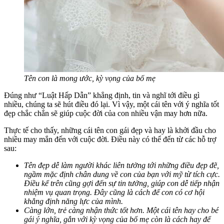
Tên con là mong ước, kỳ vọng của bố mẹ
Đúng như “Luật Hấp Dẫn” khẳng định, tin và nghĩ tới điều gì
nhiều, chúng ta sẽ hút điều đó lại. Vì vậy, một cái tên với ý nghĩa tốt
đẹp chắc chắn sẽ giúp cuộc đời của con nhiều vận may hơn nữa.
Thực tế cho thấy, những cái tên con gái đẹp và hay là khởi đầu cho
nhiều may mắn đến với cuộc đời. Điều này có thể đến từ các hỗ trợ
sau:
Tên đẹp dễ làm người khác liên tưởng tới những điều đẹp đẽ,
ngầm mặc định chân dung về con của bạn với mỹ từ tích cực.
Điều kể trên cũng gợi đến sự tin tưởng, giúp con dễ tiếp nhận
nhiệm vụ quan trọng. Đây cũng là cách để con có cơ hội
khẳng định năng lực của mình.
Càng lớn, trẻ càng nhận thức tốt hơn. Một cái tên hay cho bé
gái ý nghĩa, gắn với kỳ vọng của bố mẹ còn là cách hay để