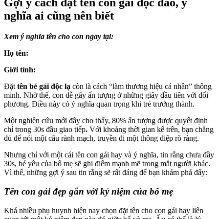
Gợi ý cách đặt tên con gái độc đáo, ý
nghĩa ai cũng nên biết
Xem ý nghĩa tên cho con ngay tại:
Họ tên:
Giới tính:
Đặt
tên bé gái độc lạ
còn là cách “làm thương hiệu cá nhân” thông
minh. Nhờ thế, con dễ gây ấn tượng ở những giây đầu tiên với đối
phương. Điều này có ý nghĩa quan trọng khi trẻ trưởng thành.
Một nghiên cứu mới đây cho thấy, 80% ấn tượng được quyết định
chỉ trong 30s đầu giao tiếp
.
Với khoảng thời gian kể trên, bạn chẳng
đủ để nói một câu rành mạch, truyền đi một thông điệp rõ ràng.
Nhưng chỉ với một cái tên con gái hay và ý nghĩa, tin rằng chưa đầy
30s, bé yêu của bố mẹ sẽ ghi điểm mạnh mẽ trong mắt người khác.
Vì thế, những gợi ý sau tin rằng sẽ rất đáng để bạn khám phá đấy:
Tên con gái đẹp gắn với kỷ niệm của bố mẹ
Khá nhiều phụ huynh hiện nay chọn đặt tên cho con gái hay liên