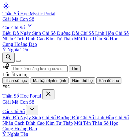
flare
Thần Số Học
Mystic Portal
Giải Mã Con Số
expand_more
Các Chỉ Số
Biểu Đồ Ngày Sinh
Chỉ Số Đường Đời
Chỉ Số Linh Hồn
Chỉ Số
Nhân Cách
Đỉnh Cao Kim Tự Tháp
Mũi Tên Thần Số Học
Cung Hoàng Đạo
Ý Nghĩa Tên
search
bubble_chart
Tìm
Lối tắt vũ trụ
Thần số học
Ma trận định mệnh
Năm thế hệ
Bản đồ sao
ESC
close
Thần Số Học
Portal
Giải Mã Con Số
expand_more
Các Chỉ Số
Biểu Đồ Ngày Sinh
Chỉ Số Đường Đời
Chỉ Số Linh Hồn
Chỉ Số
Nhân Cách
Đỉnh Cao Kim Tự Tháp
Mũi Tên Thần Số Học
Cung Hoàng Đạo
Ý Nghĩa Tên