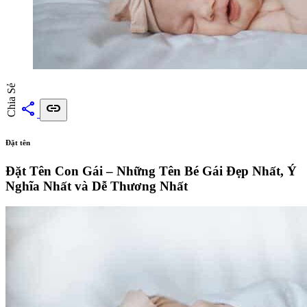
Chia Sẻ
share
link
Đặt tên
Đặt Tên Con Gái – Những Tên Bé Gái Đẹp Nhất, Ý
Nghĩa Nhất và Dễ Thương Nhất