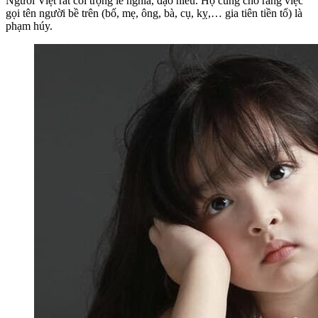
Người Việt rất coi trọng lễ nghĩa, đạo hiếu. Họ cũng cho rằng việc
gọi tên người bề trên (bố, mẹ, ông, bà, cụ, kỵ,… gia tiên tiền tổ) là
phạm húy.