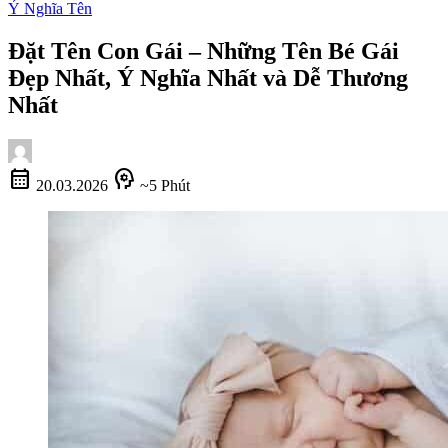
Ý Nghĩa Tên
Đặt Tên Con Gái – Những Tên Bé Gái
Đẹp Nhất, Ý Nghĩa Nhất và Dễ Thương
Nhất
calendar_month
psychology
20.03.2026
~5 Phút