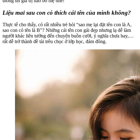
thông tin giá trị nào bố mẹ nhé!
Liệu mai sau con có thích cái tên của mình không?
Thực tế cho thấy, có rất nhiều trẻ hỏi “sao mẹ lại đặt tên con là A,
sao con có tên là B”? Những cái tên con gái đẹp nhưng lạ dễ làm
người khác liên tưởng đến chuyện buồn cười, ý nghĩa chưa hay,…
rất dễ trở thành đề tài trêu chọc ở lớp học, đám đông.