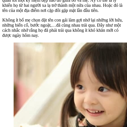
quan tới một kỷ niệm đẹp nào đó giữa bố và mẹ. Ấy có thể là lý
khiến họ từ hai người xa lạ trở thành một nửa của nhau. Hoặc đó là
tên của một địa điểm nơi cặp đôi gặp mặt lần đầu tiên.
Không ít bố mẹ chọn đặt tên con gái làm gợi nhớ lại những lời hứa,
những biến cố, bước ngoặt,…đã cùng nhau trải qua. Đây như một
cách nhắc nhở rằng họ đã phải trải qua không ít khó khăn mới có
được ngày hôm nay.