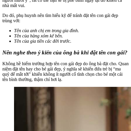
người mười ý”, rất có thể bạn sẽ bị phê bình ngay tại đó khiến cả
nhà mất vui.
Do đó, phụ huynh nên tìm hiểu kỹ để tránh đặt tên con gái đẹp
trùng với:
Tên của anh chị em trong gia đình.
Tên của hàng xóm kế bên.
Tên của gia tiên các đời trước.
Nên nghe theo ý kiến của ông bà khi đặt tên con gái?
Không hề hiếm trường hợp tên con gái đẹp do ông bà đặt cho. Quan
niệm đặt tên hay cho bé gái đẹp, ý nghĩa sẽ khiến đứa trẻ bị “ma
quỷ để mắt tới” khiến không ít người cố tình chọn cho bé một cái
tên bình thường, thậm chí hơi lạ.