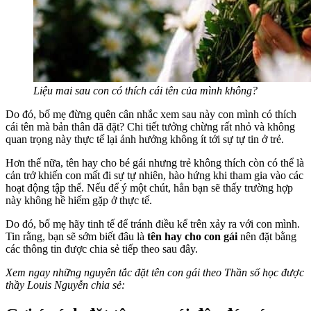
Liệu mai sau con có thích cái tên của mình không?
Do đó, bố mẹ đừng quên cân nhắc xem sau này con mình có thích
cái tên mà bản thân đã đặt? Chi tiết tưởng chừng rất nhỏ và không
quan trọng này thực tế lại ảnh hưởng không ít tới sự tự tin ở trẻ.
Hơn thế nữa, tên hay cho bé gái nhưng trẻ không thích còn có thể là
cản trở khiến con mất đi sự tự nhiên, hào hứng khi tham gia vào các
hoạt động tập thể. Nếu để ý một chút, hẳn bạn sẽ thấy trường hợp
này không hề hiếm gặp ở thực tế.
Do đó, bố mẹ hãy tinh tế để tránh điều kể trên xảy ra với con mình.
Tin rằng, bạn sẽ sớm biết đâu là
tên hay cho con gái
nên đặt bằng
các thông tin được chia sẻ tiếp theo sau đây.
Xem ngay những nguyên tắc đặt tên con gái theo Thần số học được
thầy Louis Nguyễn chia sẻ: