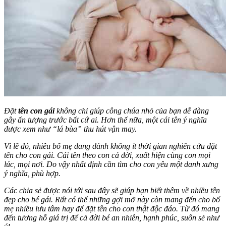
Đặt
tên con gái
không chỉ giúp công chúa nhỏ của bạn dễ dàng
gây ấn tượng trước bất cứ ai. Hơn thế nữa, một cái tên ý nghĩa
được xem như “lá bùa” thu hút vận may.
Vì lẽ đó, nhiều bố mẹ đang dành không ít thời gian nghiên cứu đặt
tên cho con gái. Cái tên theo con cả đời, xuất hiện cùng con mọi
lúc, mọi nơi. Do vậy nhất định cần tìm cho con yêu một danh xưng
ý nghĩa, phù hợp.
Các chia sẻ được nói tới sau đây sẽ giúp bạn biết thêm về nhiều tên
đẹp cho bé gái. Rất có thể những gợi mở này còn mang đến cho bố
mẹ nhiều lưu tâm hay để đặt tên cho con thật độc đáo. Từ đó mang
đến tương hỗ giá trị để cả đời bé an nhiên, hạnh phúc, suôn sẻ như