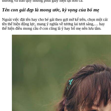
thương và trân quý những phút giây hiện tại hơn cả.
Tên con gái đẹp là mong ước, kỳ vọng của bố mẹ
Ngoài việc đặt tên hay cho bé gái theo gợi mở kể trên, chọn một cái
tên thể hiện động lực, mang ý nghĩa về tương lai tươi sáng,… hay
thể hiện điều mong cầu ở con cũng là ý hay bố mẹ nên lưu tâm.