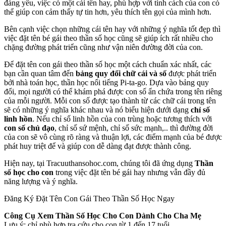
đáng yêu, việc có một cái tên hay, phù hợp với tính cách của con có
thể giúp con cảm thấy tự tin hơn, yêu thích tên gọi của mình hơn.
Bên cạnh việc chọn những cái tên hay với những ý nghĩa tốt đẹp thì
việc đặt tên bé gái theo thần số học cũng sẽ giúp ích rất nhiều cho
chặng đường phát triển cũng như vận niên đường đời của con.
Để đặt tên con gái theo thần số học một cách chuẩn xác nhất, các
bạn cần quan tâm đến
bảng quy đổi chữ cái và số
được phát triển
bởi nhà toán học, thần học nổi tiếng Pi-ta-go. Dựa vào bảng quy
đổi, mọi người có thể khám phá được con số ẩn chứa trong tên riêng
của mỗi người. Mỗi con số được tạo thành từ các chữ cái trong tên
sẽ có những ý nghĩa khác nhau và nó biểu hiện dưới dạng
chỉ số
linh hồn
. Nếu chỉ số linh hồn của con trùng hoặc tương thích với
con số chủ đạo
, chỉ số sứ mệnh, chỉ số sức mạnh,.. thì đường đời
của con sẽ vô cùng rõ ràng và thuận lợi, các điểm mạnh của bé được
phát huy triệt để và giúp con dễ dàng đạt được thành công.
Hiện nay, tại Tracuuthansohoc.com, chúng tôi đã ứng dụng
Thần
số học cho con
trong việc đặt tên bé gái hay nhưng vẫn đầy đủ
năng lượng và ý nghĩa.
Đăng Ký Đặt Tên Con Gái Theo Thần Số Học Ngay
Công Cụ Xem Thần Số Học Cho Con Dành Cho Cha Mẹ
Lưu ý: chỉ phù hợp tra cứu cho con từ 1 đến 17 tuổi.