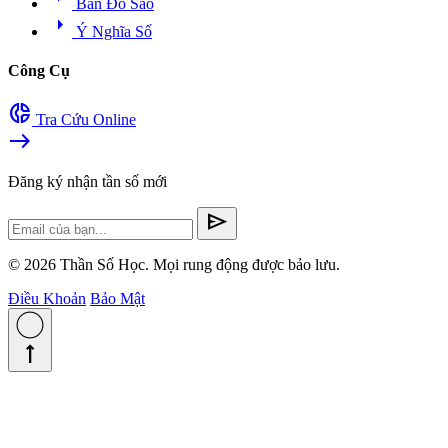
Bản Đồ Sao
arrow_right
Ý Nghĩa Số
Công Cụ
donut_small
Tra Cứu Online
east
Đăng ký nhận tần số mới
send
© 2026 Thần Số Học. Mọi rung động được bảo lưu.
Điều Khoản
Bảo Mật
straight