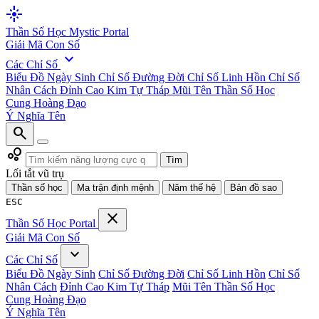
flare
Thần Số Học
Mystic Portal
Giải Mã Con Số
expand_more
Các Chỉ Số
Biểu Đồ Ngày Sinh
Chỉ Số Đường Đời
Chỉ Số Linh Hồn
Chỉ Số
Nhân Cách
Đỉnh Cao Kim Tự Tháp
Mũi Tên Thần Số Học
Cung Hoàng Đạo
Ý Nghĩa Tên
search
bubble_chart
Tìm
Lối tắt vũ trụ
Thần số học
Ma trận định mệnh
Năm thế hệ
Bản đồ sao
ESC
close
Thần Số Học
Portal
Giải Mã Con Số
expand_more
Các Chỉ Số
Biểu Đồ Ngày Sinh
Chỉ Số Đường Đời
Chỉ Số Linh Hồn
Chỉ Số
Nhân Cách
Đỉnh Cao Kim Tự Tháp
Mũi Tên Thần Số Học
Cung Hoàng Đạo
Ý Nghĩa Tên