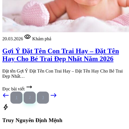
visibility
20.03.2026
Khám phá
Gợi Ý Đặt Tên Con Trai Hay – Đặt Tên
Hay Cho Bé Trai Đẹp Nhất Năm 2026
Đặt tên Gợi Ý Đặt Tên Con Trai Hay – Đặt Tên Hay Cho Bé Trai
Đẹp Nhất…
trending_flat
Đọc bài viết
west
east
1
2
3
bolt
Truy Nguyên Định Mệnh