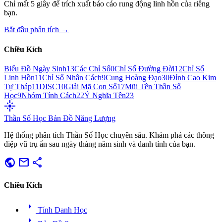
Chỉ mất 5 giây để trích xuất báo cáo rung động linh hồn của riêng
bạn.
Bắt đầu phân tích →
Chiều Kích
Biểu Đồ Ngày Sinh
13
Các Chỉ Số
0
Chỉ Số Đường Đời
12
Chỉ Số
Linh Hồn
11
Chỉ Số Nhân Cách
9
Cung Hoàng Đạo
30
Đỉnh Cao Kim
Tự Tháp
11
DISC
10
Giải Mã Con Số
17
Mũi Tên Thần Số
Học
9
Nhóm Tính Cách
22
Ý Nghĩa Tên
23
flare
Thần Số Học
Bản Đồ Năng Lượng
Hệ thống phân tích Thần Số Học chuyên sâu. Khám phá các thông
điệp vũ trụ ẩn sau ngày tháng năm sinh và danh tính của bạn.
public
mail
share
Chiều Kích
arrow_right
Tính Danh Học
arrow_right