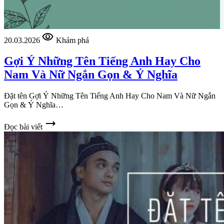
visibility
20.03.2026
Khám phá
Gợi Ý Những Tên Tiếng Anh Hay Cho
Nam Và Nữ Ngắn Gọn & Ý Nghĩa
Đặt tên Gợi Ý Những Tên Tiếng Anh Hay Cho Nam Và Nữ Ngắn
Gọn & Ý Nghĩa…
trending_flat
Đọc bài viết