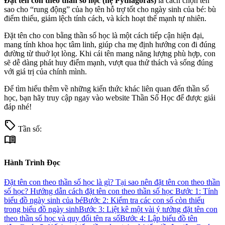
Đặt tên con theo thần số học (hệ Pythagoras)
là cách chọn tên
sao cho “rung động” của họ tên hỗ trợ tốt cho ngày sinh của bé: bù
điểm thiếu, giảm lệch tính cách, và kích hoạt thế mạnh tự nhiên.
Đặt tên cho con bằng thần số học là một cách tiếp cận hiện đại,
mang tính khoa học tâm linh, giúp cha mẹ định hướng con đi đúng
đường từ thuở lọt lòng. Khi cái tên mang năng lượng phù hợp, con
sẽ dễ dàng phát huy điểm mạnh, vượt qua thử thách và sống đúng
với giá trị của chính mình.
Để tìm hiểu thêm về những kiến thức khác liên quan đến thần số
học, bạn hãy truy cập ngay vào website Thần Số Học để được giải
đáp nhé!
sell
Tần số:
menu_book
Hành Trình Đọc
Đặt tên con theo thần số học là gì?
Tại sao nên đặt tên con theo thần
số học?
Hướng dẫn cách đặt tên con theo thần số học
Bước 1: Tính
biểu đồ ngày sinh của bé
Bước 2: Kiểm tra các con số còn thiếu
trong biểu đồ ngày sinh
Bước 3: Liệt kê một vài ý tưởng đặt tên con
theo thần số học và quy đổi tên ra số
Bước 4: Lập biểu đồ tên