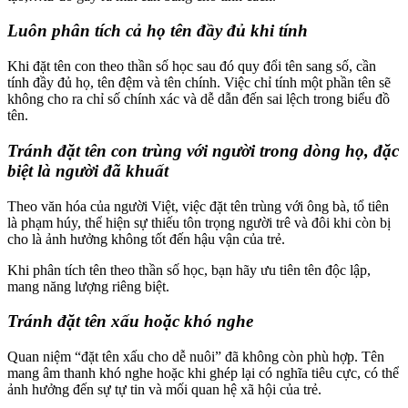
Luôn phân tích cả họ tên đầy đủ khi tính
Khi đặt tên con theo thần số học sau đó quy đổi tên sang số, cần
tính đầy đủ họ, tên đệm và tên chính. Việc chỉ tính một phần tên sẽ
không cho ra chỉ số chính xác và dễ dẫn đến sai lệch trong biểu đồ
tên.
Tránh đặt tên con trùng với người trong dòng họ, đặc
biệt là người đã khuất
Theo văn hóa của người Việt, việc đặt tên trùng với ông bà, tổ tiên
là phạm húy, thể hiện sự thiếu tôn trọng người trê và đôi khi còn bị
cho là ảnh hưởng không tốt đến hậu vận của trẻ.
Khi phân tích tên theo thần số học, bạn hãy ưu tiên tên độc lập,
mang năng lượng riêng biệt.
Tránh đặt tên xấu hoặc khó nghe
Quan niệm “đặt tên xấu cho dễ nuôi” đã không còn phù hợp. Tên
mang âm thanh khó nghe hoặc khi ghép lại có nghĩa tiêu cực, có thể
ảnh hưởng đến sự tự tin và mối quan hệ xã hội của trẻ.