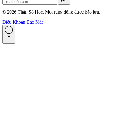
© 2026 Thần Số Học. Mọi rung động được bảo lưu.
Điều Khoản
Bảo Mật
straight