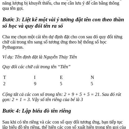
năng lượng bị khuyết thiếu, cha mẹ cần lưu ý để cân bằng thông
qua tên gọi.
Bước 3: Liệt kê một vài ý tưởng đặt tên con theo thần
số học và quy đổi tên ra số
Cha mẹ chọn một cái tên dự định đặt cho con sau đó quy đổi từng
chữ cái trong tên sang số tương ứng theo hệ thống số học
Pythagoras.
Ví dụ: Tên định đặt là Nguyễn Thủy Tiên
Quy đổi các chữ cái trong tên “Tiên”
T
I
E
N
2
9
5
5
Cộng tất cả các con số trong tên: 2 + 9 + 5 + 5 = 21. Sau đó rút
gọn: 2 + 1 = 3. Vậy số tên riêng của bé là 3
Bước 4: Lập biểu đồ tên riêng
Sau khi có tên riêng và các con số quy đổi tương ứng, bạn tiếp tục
lập biểu đồ tên riêng, thể hiện các con số xuất hiện trong tên gọi của