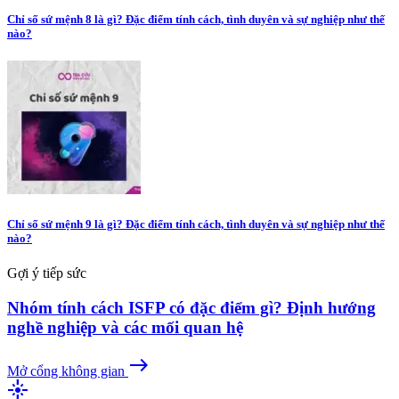
Chỉ số sứ mệnh 8 là gì? Đặc điểm tính cách, tình duyên và sự nghiệp như thế
nào?
Chỉ số sứ mệnh 9 là gì? Đặc điểm tính cách, tình duyên và sự nghiệp như thế
nào?
Gợi ý tiếp sức
Nhóm tính cách ISFP có đặc điểm gì? Định hướng
nghề nghiệp và các mối quan hệ
east
Mở cổng không gian
flare