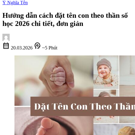
Ý Nghĩa Tên
Hướng dẫn cách đặt tên con theo thần số
học 2026 chi tiết, đơn giản
calendar_month
psychology
20.03.2026
~5 Phút