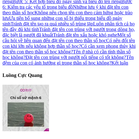
riêng
Bước 5: Kết hợp biểu đồ ngày sinh và biểu đồ tên riêng
Bước
6: Kiểm tra các yếu tố trong biểu đồ
Những lưu ý khi đặt tên con
theo thần số học
Không nên chọn tên con theo cảm hứng hoặc trào
lưu
Ưu tiên bổ sung những con số bị thiếu trong biểu đồ ngày
sinh
Tránh đặt tên tạo ra quá nhiều số trùng lặp
Luôn phân tích cả họ
tên đầy đủ khi tính
Tránh đặt tên con trùng với người trong dòng họ,
đặc biệt là người đã khuất
Tránh đặt tên xấu hoặc khó nghe
Một số
câu hỏi về liên quan đến đặt tên con theo thần số học
Có nên đổi tên
con khi lớn nếu không hợp thần số học?
Có cần xem phong thủy khi
đặt tên con theo thần số học không?
Tên ở nhà có cần tính thần số
học không?
Đặt tên con trùng với người nổi tiếng có tốt không?
Tên
đệm của con có ảnh hưởng gì trong thần số học không?
Kết luận
Luồng Cực Quang