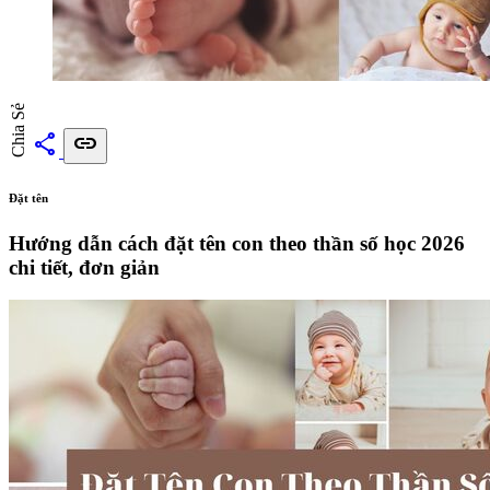
Chia Sẻ
share
link
Đặt tên
Hướng dẫn cách đặt tên con theo thần số học 2026
chi tiết, đơn giản