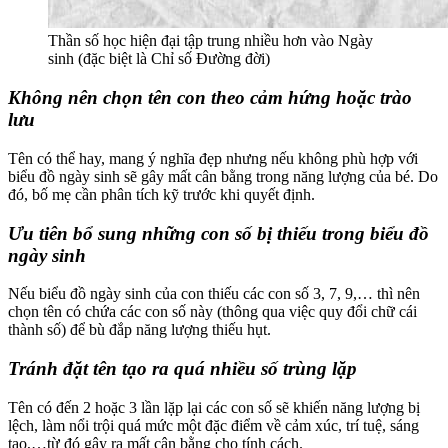
Thần số học hiện đại tập trung nhiều hơn vào Ngày
sinh (đặc biệt là Chỉ số Đường đời)
Không nên chọn tên con theo cảm hứng hoặc trào
lưu
Tên có thể hay, mang ý nghĩa đẹp nhưng nếu không phù hợp với
biểu đồ ngày sinh sẽ gây mất cân bằng trong năng lượng của bé. Do
đó, bố mẹ cần phân tích kỹ trước khi quyết định.
Ưu tiên bổ sung những con số bị thiếu trong biểu đồ
ngày sinh
Nếu biểu đồ ngày sinh của con thiếu các con số 3, 7, 9,… thì nên
chọn tên có chứa các con số này (thông qua việc quy đổi chữ cái
thành số) để bù đắp năng lượng thiếu hụt.
Tránh đặt tên tạo ra quá nhiều số trùng lặp
Tên có đến 2 hoặc 3 lần lặp lại các con số sẽ khiến năng lượng bị
lệch, làm nổi trội quá mức một đặc điểm về cảm xúc, trí tuệ, sáng
tạo,…từ đó gây ra mất cân bằng cho tính cách.