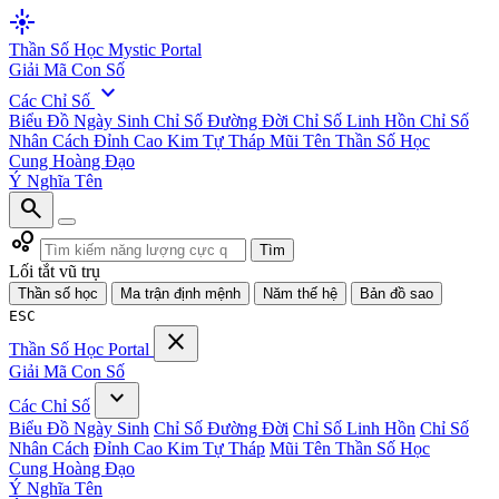
flare
Thần Số Học
Mystic Portal
Giải Mã Con Số
expand_more
Các Chỉ Số
Biểu Đồ Ngày Sinh
Chỉ Số Đường Đời
Chỉ Số Linh Hồn
Chỉ Số
Nhân Cách
Đỉnh Cao Kim Tự Tháp
Mũi Tên Thần Số Học
Cung Hoàng Đạo
Ý Nghĩa Tên
search
bubble_chart
Tìm
Lối tắt vũ trụ
Thần số học
Ma trận định mệnh
Năm thế hệ
Bản đồ sao
ESC
close
Thần Số Học
Portal
Giải Mã Con Số
expand_more
Các Chỉ Số
Biểu Đồ Ngày Sinh
Chỉ Số Đường Đời
Chỉ Số Linh Hồn
Chỉ Số
Nhân Cách
Đỉnh Cao Kim Tự Tháp
Mũi Tên Thần Số Học
Cung Hoàng Đạo
Ý Nghĩa Tên