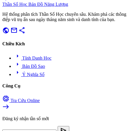
Thần Số Học
Bản Đồ Năng Lượng
Hệ thống phân tích Thần Số Học chuyên sâu. Khám phá các thông
điệp vũ trụ ẩn sau ngày tháng năm sinh và danh tính của bạn.
public
mail
share
Chiều Kích
arrow_right
Tính Danh Học
arrow_right
Bản Đồ Sao
arrow_right
Ý Nghĩa Số
Công Cụ
donut_small
Tra Cứu Online
east
Đăng ký nhận tần số mới
send