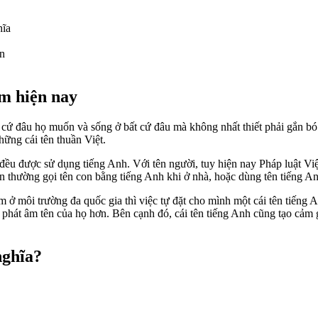
hĩa
ện
am hiện nay
t cứ đâu họ muốn và sống ở bất cứ đâu mà không nhất thiết phải gắn bó
ững cái tên thuần Việt.
 đều được sử dụng tiếng Anh. Với tên người, tuy hiện nay Pháp luật Vi
 thường gọi tên con bằng tiếng Anh khi ở nhà, hoặc dùng tên tiếng A
m ở môi trường đa quốc gia thì việc tự đặt cho mình một cái tên tiếng 
ễ phát âm tên của họ hơn. Bên cạnh đó, cái tên tiếng Anh cũng tạo cảm 
nghĩa?