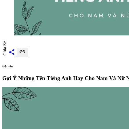
Chia Sẻ
share
link
Đặt tên
Gợi Ý Những Tên Tiếng Anh Hay Cho Nam Và Nữ 