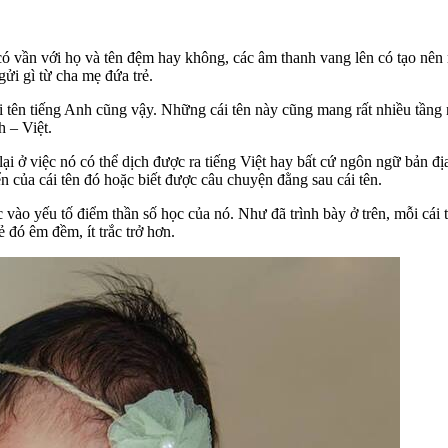
 có vần với họ và tên đệm hay không, các âm thanh vang lên có tạo nê
gửi gì từ cha mẹ đứa trẻ.
i tên tiếng Anh cũng vậy. Những cái tên này cũng mang rất nhiều tầng 
h – Việt.
lại ở việc nó có thể dịch được ra tiếng Việt hay bất cứ ngôn ngữ bản 
ển của cái tên đó hoặc biết được câu chuyện đằng sau cái tên.
 vào yếu tố điểm thần số học của nó. Như đã trình bày ở trên, mỗi cái 
 đó êm đềm, ít trắc trở hơn.