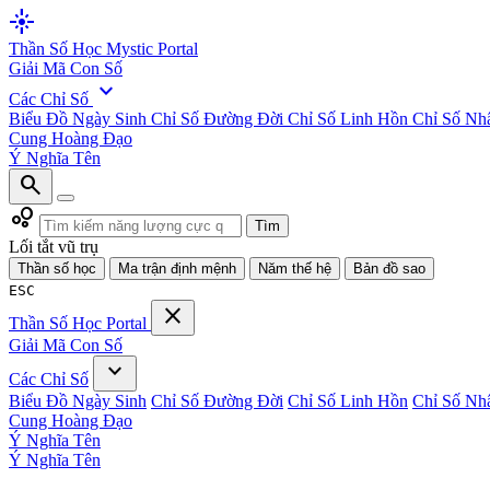
flare
Thần Số Học
Mystic Portal
Giải Mã Con Số
expand_more
Các Chỉ Số
Biểu Đồ Ngày Sinh
Chỉ Số Đường Đời
Chỉ Số Linh Hồn
Chỉ Số Nh
Cung Hoàng Đạo
Ý Nghĩa Tên
search
bubble_chart
Tìm
Lối tắt vũ trụ
Thần số học
Ma trận định mệnh
Năm thế hệ
Bản đồ sao
ESC
close
Thần Số Học
Portal
Giải Mã Con Số
expand_more
Các Chỉ Số
Biểu Đồ Ngày Sinh
Chỉ Số Đường Đời
Chỉ Số Linh Hồn
Chỉ Số Nh
Cung Hoàng Đạo
Ý Nghĩa Tên
Ý Nghĩa Tên