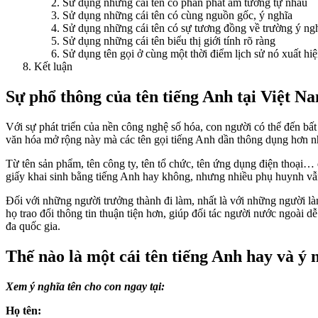
Sử dụng những cái tên có phần phát âm tương tự nhau
Sử dụng những cái tên có cùng nguồn gốc, ý nghĩa
Sử dụng những cái tên có sự tương đồng về trường ý ng
Sử dụng những cái tên biểu thị giới tính rõ ràng
Sử dụng tên gọi ở cùng một thời điểm lịch sử nó xuất hi
Kết luận
Sự phổ thông của tên tiếng Anh tại Việt N
Với sự phát triển của nền công nghệ số hóa, con người có thể đến bấ
văn hóa mở rộng này mà các tên gọi tiếng Anh dần thông dụng hơn nh
Từ tên sản phẩm, tên công ty, tên tổ chức, tên ứng dụng điện thoại…
giấy khai sinh bằng tiếng Anh hay không, nhưng nhiều phụ huynh vẫn
Đối với những người trưởng thành đi làm, nhất là với những người là
họ trao đổi thông tin thuận tiện hơn, giúp đối tác người nước ngoài d
đa quốc gia.
Thế nào là một cái tên tiếng Anh hay và ý 
Xem ý nghĩa tên cho con ngay tại:
Họ tên: