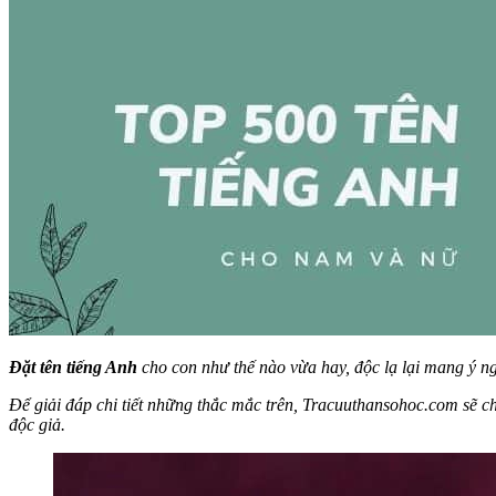
Đặt tên tiếng Anh
cho con như thế nào vừa hay, độc lạ lại mang ý ng
Để giải đáp chi tiết những thắc mắc trên, Tracuuthansohoc.com sẽ ch
độc giả.