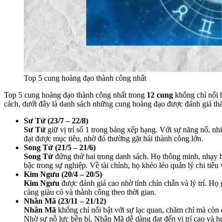
Top 5 cung hoàng đạo thành công nhất
Top 5 cung hoàng đạo thành công nhất trong
12 cung
không chỉ nổi b
cách, dưới đây là danh sách những cung hoàng đạo được đánh giá th
Sư Tử (23/7 – 22/8)
Sư Tử
giữ vị trí số 1 trong bảng xếp hạng. Với sự năng nổ, nh
đạt được mục tiêu, nhờ đó thường gặt hái thành công lớn.
Song Tử (21/5 – 21/6)
Song Tử
đứng thứ hai trong danh sách. Họ thông minh, nhạy 
bậc trong sự nghiệp. Về tài chính, họ khéo léo quản lý chi tiê
Kim Ngưu (20/4 – 20/5)
Kim Ngưu
được đánh giá cao nhờ tính chín chắn và lý trí. Họ 
càng giàu có và thành công theo thời gian.
Nhân Mã (23/11 – 21/12)
Nhân Mã
không chỉ nổi bật với sự lạc quan, chăm chỉ mà còn 
Nhờ sự nỗ lực bền bỉ, Nhân Mã dễ dàng đạt đến vị trí cao và h