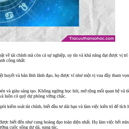
ật về tài chính mà còn cả sự nghiệp, uy tín và khả năng đạt được vị trí
ành công nhất:
iệt huyết và bản lĩnh lãnh đạo, họ được ví như một vị vua đầy tham vọn
bén và giàu sáng tạo. Không ngừng học hỏi, mở rộng mối quan hệ và t
u và luôn có quỹ dự phòng vững chắc.
giỏi kiểm soát tài chính, biết đầu tư dài hạn và làm việc kiên trì để t
được biết đến như cung hoàng đạo toàn diện nhất. Họ làm việc hết mìn
ưởng cuộc sống dư dả, sung túc.