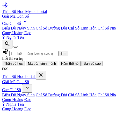
flare
Thần Số Học
Mystic Portal
Giải Mã Con Số
expand_more
Các Chỉ Số
Biểu Đồ Ngày Sinh
Chỉ Số Đường Đời
Chỉ Số Linh Hồn
Chỉ Số Nh
Cung Hoàng Đạo
Ý Nghĩa Tên
search
bubble_chart
Tìm
Lối tắt vũ trụ
Thần số học
Ma trận định mệnh
Năm thế hệ
Bản đồ sao
ESC
close
Thần Số Học
Portal
Giải Mã Con Số
expand_more
Các Chỉ Số
Biểu Đồ Ngày Sinh
Chỉ Số Đường Đời
Chỉ Số Linh Hồn
Chỉ Số Nh
Cung Hoàng Đạo
Ý Nghĩa Tên
Cung Hoàng Đạo