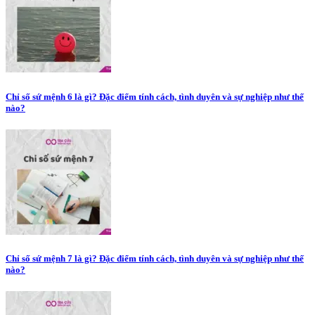
Chỉ số sứ mệnh 6 là gì? Đặc điểm tính cách, tình duyên và sự nghiệp như thế
nào?
Chỉ số sứ mệnh 7 là gì? Đặc điểm tính cách, tình duyên và sự nghiệp như thế
nào?