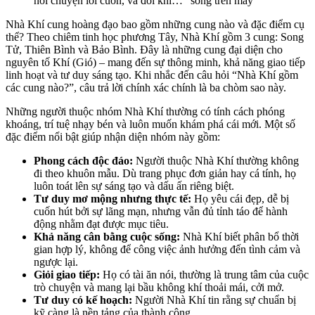
nói chuyện lôi cuốn, và đôi khi… “sống trên mây”
Nhà Khí cung hoàng đạo bao gồm những cung nào và đặc điểm cụ
thể? Theo chiêm tinh học phương Tây, Nhà Khí gồm 3 cung: Song
Tử, Thiên Bình và Bảo Bình. Đây là những cung đại diện cho
nguyên tố Khí (Gió) – mang đến sự thông minh, khả năng giao tiếp
linh hoạt và tư duy sáng tạo. Khi nhắc đến câu hỏi “Nhà Khí gồm
các cung nào?”, câu trả lời chính xác chính là ba chòm sao này.
Những người thuộc nhóm Nhà Khí thường có tính cách phóng
khoáng, trí tuệ nhạy bén và luôn muốn khám phá cái mới. Một số
đặc điểm nổi bật giúp nhận diện nhóm này gồm:
Phong cách độc đáo:
Người thuộc Nhà Khí thường không
đi theo khuôn mẫu. Dù trang phục đơn giản hay cá tính, họ
luôn toát lên sự sáng tạo và dấu ấn riêng biệt.
Tư duy mơ mộng nhưng thực tế:
Họ yêu cái đẹp, dễ bị
cuốn hút bởi sự lãng mạn, nhưng vẫn đủ tỉnh táo để hành
động nhằm đạt được mục tiêu.
Khả năng cân bằng cuộc sống:
Nhà Khí biết phân bổ thời
gian hợp lý, không để công việc ảnh hưởng đến tình cảm và
ngược lại.
Giỏi giao tiếp:
Họ có tài ăn nói, thường là trung tâm của cuộc
trò chuyện và mang lại bầu không khí thoải mái, cởi mở.
Tư duy có kế hoạch:
Người Nhà Khí tin rằng sự chuẩn bị
kỹ càng là nền tảng của thành công.