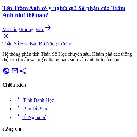
Tên Trâm Anh có ý nghĩa gì? Số phận của Trâm
Anh như thế nào?
east
Mở cổng không gian
flare
Thần Số Học
Bản Đồ Năng Lượng
Hệ thống phân tích Thần Số Học chuyên sâu. Khám phá các thông
điệp vũ trụ ẩn sau ngày tháng năm sinh và danh tính của bạn.
public
mail
share
Chiều Kích
arrow_right
Tính Danh Học
arrow_right
Bản Đồ Sao
arrow_right
Ý Nghĩa Số
Công Cụ