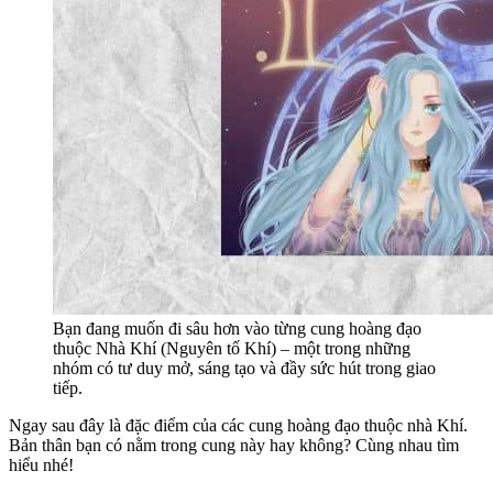
Bạn đang muốn đi sâu hơn vào từng cung hoàng đạo
thuộc Nhà Khí (Nguyên tố Khí) – một trong những
nhóm có tư duy mở, sáng tạo và đầy sức hút trong giao
tiếp.
Ngay sau đây là đặc điểm của các cung hoàng đạo thuộc nhà Khí.
Bản thân bạn có nằm trong cung này hay không? Cùng nhau tìm
hiểu nhé!