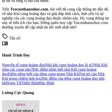
tự tin và lòng vị tha của mình.
Trên
Tracuuthansohoc.com
, bài viết đã cung cấp thông tin đầy đủ
về nhà Khí cung hoàng đạo và giải đáp tính cách, tình yêu và sự
nghiệp của các cung hoàng đạo thuộc nhóm này. Hy vọng thông tin
này sẽ hữu ích cho bạn. Đừng quên truy cập Tracuuthansohoc.com
thường xuyên để cập nhật tin tức mới nhất nhé!
sell
Tần số:
menu_book
Hành Trình Đọc
Nguyên tố cung hoàng đạo
Nhà khí cung hoàng đạo là gì?
Nhà Khí
gồm các cung nào?
Đặc điểm nhận biết nhà Khí cung hoàng
đạo
Điểm riêng biệt của từng cung trong Nhà Khí
Vai trò của Nhà
Khí trong chiêm tinh học
Đặc điểm của từng cung hoàng đạo nhà
khí
Song Tử
Thiên Bình
Bảo Bình
Luồng Cực Quang