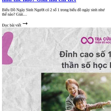
Biểu Đồ Ngày Sinh Người có 2 số 1 trong biểu đồ ngày sinh như
thế nào? Giải…
trending_flat
Đọc bài viết