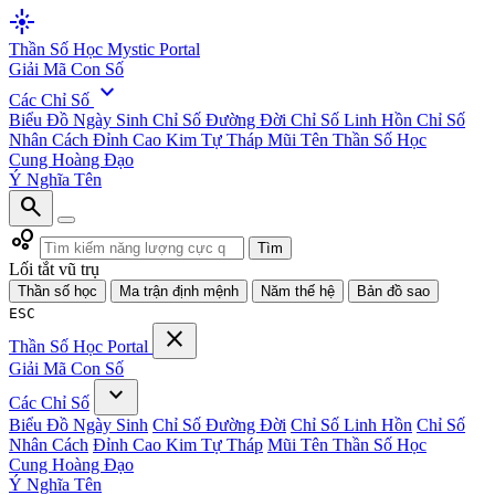
flare
Thần Số Học
Mystic Portal
Giải Mã Con Số
expand_more
Các Chỉ Số
Biểu Đồ Ngày Sinh
Chỉ Số Đường Đời
Chỉ Số Linh Hồn
Chỉ Số
Nhân Cách
Đỉnh Cao Kim Tự Tháp
Mũi Tên Thần Số Học
Cung Hoàng Đạo
Ý Nghĩa Tên
search
bubble_chart
Tìm
Lối tắt vũ trụ
Thần số học
Ma trận định mệnh
Năm thế hệ
Bản đồ sao
ESC
close
Thần Số Học
Portal
Giải Mã Con Số
expand_more
Các Chỉ Số
Biểu Đồ Ngày Sinh
Chỉ Số Đường Đời
Chỉ Số Linh Hồn
Chỉ Số
Nhân Cách
Đỉnh Cao Kim Tự Tháp
Mũi Tên Thần Số Học
Cung Hoàng Đạo
Ý Nghĩa Tên