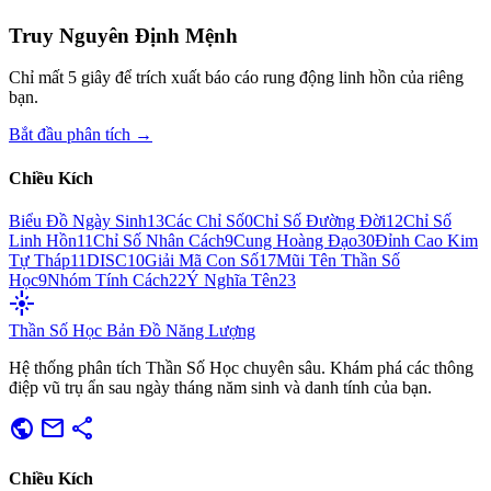
Truy Nguyên Định Mệnh
Chỉ mất 5 giây để trích xuất báo cáo rung động linh hồn của riêng
bạn.
Bắt đầu phân tích →
Chiều Kích
Biểu Đồ Ngày Sinh
13
Các Chỉ Số
0
Chỉ Số Đường Đời
12
Chỉ Số
Linh Hồn
11
Chỉ Số Nhân Cách
9
Cung Hoàng Đạo
30
Đỉnh Cao Kim
Tự Tháp
11
DISC
10
Giải Mã Con Số
17
Mũi Tên Thần Số
Học
9
Nhóm Tính Cách
22
Ý Nghĩa Tên
23
flare
Thần Số Học
Bản Đồ Năng Lượng
Hệ thống phân tích Thần Số Học chuyên sâu. Khám phá các thông
điệp vũ trụ ẩn sau ngày tháng năm sinh và danh tính của bạn.
public
mail
share
Chiều Kích