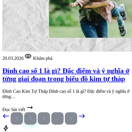
visibility
20.03.2026
Khám phá
Đỉnh cao số 1 là gì? Đặc điểm và ý nghĩa ở
từng giai đoạn trong biểu đồ kim tự tháp
Đỉnh Cao Kim Tự Tháp Đỉnh cao số 1 là gì? Đặc điểm và ý nghĩa ở
từng…
trending_flat
Đọc bài viết
west
east
1
2
3
…
7
bolt