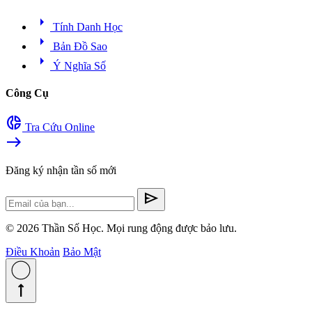
arrow_right
Tính Danh Học
arrow_right
Bản Đồ Sao
arrow_right
Ý Nghĩa Số
Công Cụ
donut_small
Tra Cứu Online
east
Đăng ký nhận tần số mới
send
© 2026 Thần Số Học. Mọi rung động được bảo lưu.
Điều Khoản
Bảo Mật
straight