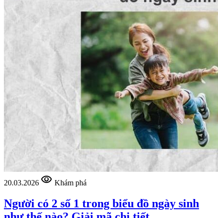
visibility
20.03.2026
Khám phá
Người có 2 số 1 trong biểu đồ ngày sinh
như thế nào? Giải mã chi tiết