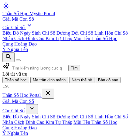
flare
Thần Số Học
Mystic Portal
Giải Mã Con Số
expand_more
Các Chỉ Số
Biểu Đồ Ngày Sinh
Chỉ Số Đường Đời
Chỉ Số Linh Hồn
Chỉ Số
Nhân Cách
Đỉnh Cao Kim Tự Tháp
Mũi Tên Thần Số Học
Cung Hoàng Đạo
Ý Nghĩa Tên
search
bubble_chart
Tìm
Lối tắt vũ trụ
Thần số học
Ma trận định mệnh
Năm thế hệ
Bản đồ sao
ESC
close
Thần Số Học
Portal
Giải Mã Con Số
expand_more
Các Chỉ Số
Biểu Đồ Ngày Sinh
Chỉ Số Đường Đời
Chỉ Số Linh Hồn
Chỉ Số
Nhân Cách
Đỉnh Cao Kim Tự Tháp
Mũi Tên Thần Số Học
Cung Hoàng Đạo
Ý Nghĩa Tên