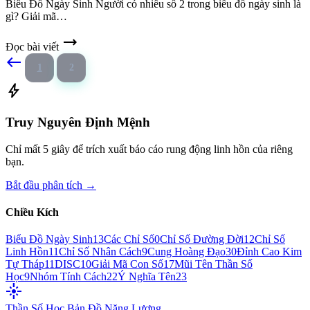
Biểu Đồ Ngày Sinh Người có nhiều số 2 trong biểu đồ ngày sinh là
gì? Giải mã…
trending_flat
Đọc bài viết
west
1
2
bolt
Truy Nguyên Định Mệnh
Chỉ mất 5 giây để trích xuất báo cáo rung động linh hồn của riêng
bạn.
Bắt đầu phân tích →
Chiều Kích
Biểu Đồ Ngày Sinh
13
Các Chỉ Số
0
Chỉ Số Đường Đời
12
Chỉ Số
Linh Hồn
11
Chỉ Số Nhân Cách
9
Cung Hoàng Đạo
30
Đỉnh Cao Kim
Tự Tháp
11
DISC
10
Giải Mã Con Số
17
Mũi Tên Thần Số
Học
9
Nhóm Tính Cách
22
Ý Nghĩa Tên
23
flare
Thần Số Học
Bản Đồ Năng Lượng