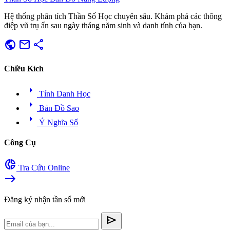
Hệ thống phân tích Thần Số Học chuyên sâu. Khám phá các thông
điệp vũ trụ ẩn sau ngày tháng năm sinh và danh tính của bạn.
public
mail
share
Chiều Kích
arrow_right
Tính Danh Học
arrow_right
Bản Đồ Sao
arrow_right
Ý Nghĩa Số
Công Cụ
donut_small
Tra Cứu Online
east
Đăng ký nhận tần số mới
send