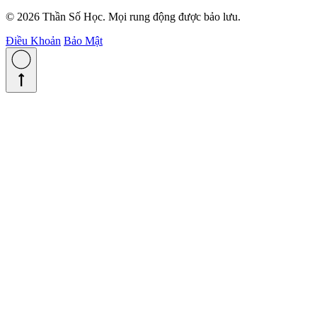
© 2026 Thần Số Học. Mọi rung động được bảo lưu.
Điều Khoản
Bảo Mật
straight