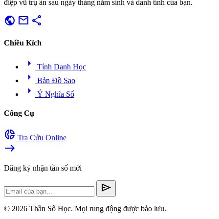
điệp vũ trụ ẩn sau ngày tháng năm sinh và danh tính của bạn.
public
mail
share
Chiều Kích
arrow_right
Tính Danh Học
arrow_right
Bản Đồ Sao
arrow_right
Ý Nghĩa Số
Công Cụ
donut_small
Tra Cứu Online
east
Đăng ký nhận tần số mới
send
© 2026 Thần Số Học. Mọi rung động được bảo lưu.