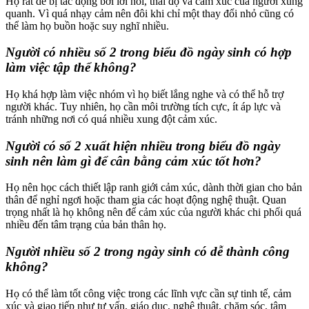
Họ rất dễ bị tác động bởi lời nói, thái độ và cảm xúc của người xung
quanh. Vì quá nhạy cảm nên đôi khi chỉ một thay đổi nhỏ cũng có
thể làm họ buồn hoặc suy nghĩ nhiều.
Người có nhiều số 2 trong biểu đồ ngày sinh có hợp
làm việc tập thể không?
Họ khá hợp làm việc nhóm vì họ biết lắng nghe và có thể hỗ trợ
người khác. Tuy nhiên, họ cần môi trường tích cực, ít áp lực và
tránh những nơi có quá nhiều xung đột cảm xúc.
Người có số 2 xuất hiện nhiều trong biểu đồ ngày
sinh nên làm gì để cân bằng cảm xúc tốt hơn?
Họ nên học cách thiết lập ranh giới cảm xúc, dành thời gian cho bản
thân để nghỉ ngơi hoặc tham gia các hoạt động nghệ thuật. Quan
trọng nhất là họ không nên để cảm xúc của người khác chi phối quá
nhiều đến tâm trạng của bản thân họ.
Người nhiều số 2 trong ngày sinh có dễ thành công
không?
Họ có thể làm tốt công việc trong các lĩnh vực cần sự tinh tế, cảm
xúc và giao tiếp như tư vấn, giáo dục, nghệ thuật, chăm sóc, tâm