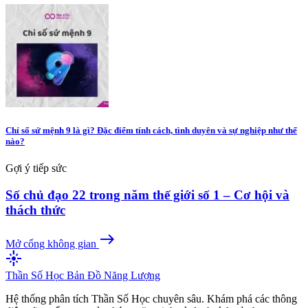
Chỉ số sứ mệnh 9 là gì? Đặc điểm tính cách, tình duyên và sự nghiệp như thế
nào?
Gợi ý tiếp sức
Số chủ đạo 22 trong năm thế giới số 1 – Cơ hội và
thách thức
east
Mở cổng không gian
flare
Thần Số Học
Bản Đồ Năng Lượng
Hệ thống phân tích Thần Số Học chuyên sâu. Khám phá các thông