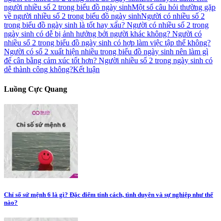
người nhiều số 2 trong biểu đồ ngày sinh
Một số câu hỏi thường gặp
về người nhiều số 2 trong biểu đồ ngày sinh
Người có nhiều số 2
trong biểu đồ ngày sinh là tốt hay xấu?
Người có nhiều số 2 trong
ngày sinh có dễ bị ảnh hưởng bởi người khác không?
Người có
nhiều số 2 trong biểu đồ ngày sinh có hợp làm việc tập thể không?
Người có số 2 xuất hiện nhiều trong biểu đồ ngày sinh nên làm gì
để cân bằng cảm xúc tốt hơn?
Người nhiều số 2 trong ngày sinh có
dễ thành công không?
Kết luận
Luồng Cực Quang
Chỉ số sứ mệnh 6 là gì? Đặc điểm tính cách, tình duyên và sự nghiệp như thế
nào?