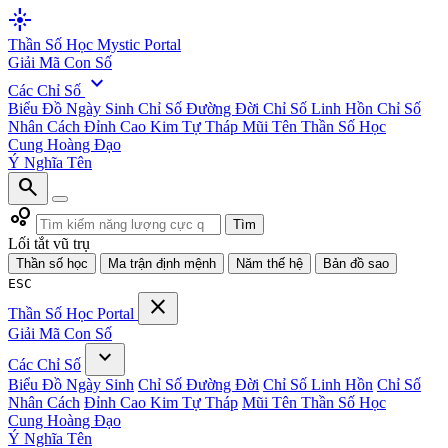
flare
Thần Số Học
Mystic Portal
Giải Mã Con Số
expand_more
Các Chỉ Số
Biểu Đồ Ngày Sinh
Chỉ Số Đường Đời
Chỉ Số Linh Hồn
Chỉ Số
Nhân Cách
Đỉnh Cao Kim Tự Tháp
Mũi Tên Thần Số Học
Cung Hoàng Đạo
Ý Nghĩa Tên
search
bubble_chart
Tìm
Lối tắt vũ trụ
Thần số học
Ma trận định mệnh
Năm thế hệ
Bản đồ sao
ESC
close
Thần Số Học
Portal
Giải Mã Con Số
expand_more
Các Chỉ Số
Biểu Đồ Ngày Sinh
Chỉ Số Đường Đời
Chỉ Số Linh Hồn
Chỉ Số
Nhân Cách
Đỉnh Cao Kim Tự Tháp
Mũi Tên Thần Số Học
Cung Hoàng Đạo
Ý Nghĩa Tên