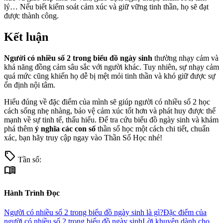
lý… Nếu biết kiểm soát cảm xúc và giữ vững tinh thần, họ sẽ đạt
được thành công.
Kết luận
Người có nhiều số 2 trong biểu đồ ngày sinh
thường nhạy cảm và
khả năng đồng cảm sâu sắc với người khác. Tuy nhiên, sự nhạy cảm
quá mức cũng khiến họ dễ bị mệt mỏi tinh thần và khó giữ được sự
ổn định nội tâm.
Hiểu đúng về đặc điểm của mình sẽ giúp người có nhiều số 2 học
cách sống nhẹ nhàng, bảo vệ cảm xúc tốt hơn và phát huy được thế
mạnh về sự tinh tế, thấu hiểu. Để tra cứu biểu đồ ngày sinh và khám
phá thêm
ý nghĩa các con số
thần số học một cách chi tiết, chuẩn
xác, bạn hãy truy cập ngay vào Thần Số Học nhé!
sell
Tần số:
menu_book
Hành Trình Đọc
Người có nhiều số 2 trong biểu đồ ngày sinh là gì?
Đặc điểm của
người có nhiều số 2 trong biểu đồ ngày sinh
Lời khuyên dành cho