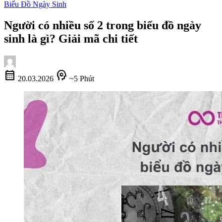
Biểu Đồ Ngày Sinh
Người có nhiều số 2 trong biểu đồ ngày
sinh là gì? Giải mã chi tiết
calendar_month
psychology
20.03.2026
~5 Phút