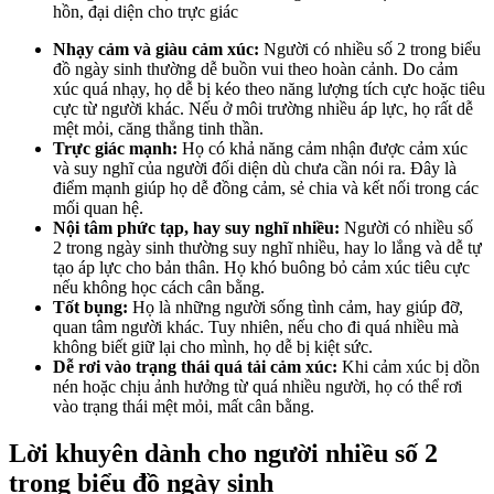
hồn, đại diện cho trực giác
Nhạy cảm và giàu cảm xúc:
Người có nhiều số 2 trong biểu
đồ ngày sinh thường dễ buồn vui theo hoàn cảnh. Do cảm
xúc quá nhạy, họ dễ bị kéo theo năng lượng tích cực hoặc tiêu
cực từ người khác. Nếu ở môi trường nhiều áp lực, họ rất dễ
mệt mỏi, căng thẳng tinh thần.
Trực giác mạnh:
Họ có khả năng cảm nhận được cảm xúc
và suy nghĩ của người đối diện dù chưa cần nói ra. Đây là
điểm mạnh giúp họ dễ đồng cảm, sẻ chia và kết nối trong các
mối quan hệ.
Nội tâm phức tạp, hay suy nghĩ nhiều:
Người có nhiều số
2 trong ngày sinh thường suy nghĩ nhiều, hay lo lắng và dễ tự
tạo áp lực cho bản thân. Họ khó buông bỏ cảm xúc tiêu cực
nếu không học cách cân bằng.
Tốt bụng:
Họ là những người sống tình cảm, hay giúp đỡ,
quan tâm người khác. Tuy nhiên, nếu cho đi quá nhiều mà
không biết giữ lại cho mình, họ dễ bị kiệt sức.
Dễ rơi vào trạng thái quá tải cảm xúc:
Khi cảm xúc bị dồn
nén hoặc chịu ảnh hưởng từ quá nhiều người, họ có thể rơi
vào trạng thái mệt mỏi, mất cân bằng.
Lời khuyên dành cho người nhiều số 2
trong biểu đồ ngày sinh