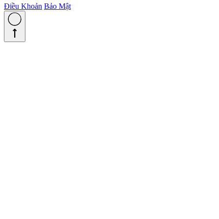
Điều Khoản
Bảo Mật
straight