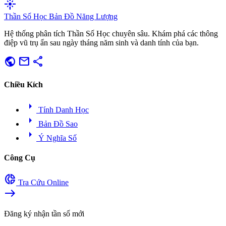
flare
Thần Số Học
Bản Đồ Năng Lượng
Hệ thống phân tích Thần Số Học chuyên sâu. Khám phá các thông
điệp vũ trụ ẩn sau ngày tháng năm sinh và danh tính của bạn.
public
mail
share
Chiều Kích
arrow_right
Tính Danh Học
arrow_right
Bản Đồ Sao
arrow_right
Ý Nghĩa Số
Công Cụ
donut_small
Tra Cứu Online
east
Đăng ký nhận tần số mới