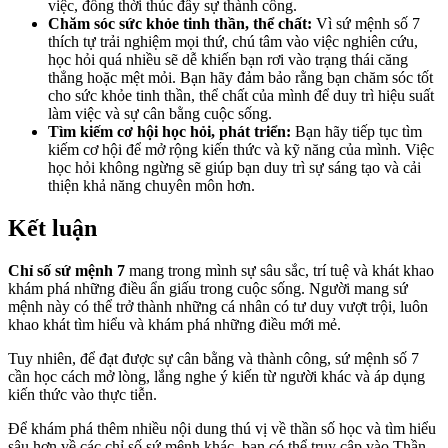
việc, đồng thời thúc đẩy sự thành công.
Chăm sóc sức khỏe tinh thần, thể chất:
Vì sứ mệnh số 7
thích tự trải nghiệm mọi thứ, chú tâm vào việc nghiên cứu,
học hỏi quá nhiều sẽ dễ khiến bạn rơi vào trạng thái căng
thẳng hoặc mệt mỏi. Bạn hãy đảm bảo rằng bạn chăm sóc tốt
cho sức khỏe tinh thần, thể chất của mình để duy trì hiệu suất
làm việc và sự cân bằng cuộc sống.
Tìm kiếm cơ hội học hỏi, phát triển:
Bạn hãy tiếp tục tìm
kiếm cơ hội để mở rộng kiến thức và kỹ năng của mình. Việc
học hỏi không ngừng sẽ giúp bạn duy trì sự sáng tạo và cải
thiện khả năng chuyên môn hơn.
Kết luận
Chỉ số sứ mệnh 7
mang trong mình sự sâu sắc, trí tuệ và khát khao
khám phá những điều ẩn giấu trong cuộc sống. Người mang sứ
mệnh này có thể trở thành những cá nhân có tư duy vượt trội, luôn
khao khát tìm hiểu và khám phá những điều mới mẻ.
Tuy nhiên, để đạt được sự cân bằng và thành công, sứ mệnh số 7
cần học cách mở lòng, lắng nghe ý kiến từ người khác và áp dụng
kiến thức vào thực tiễn.
Để khám phá thêm nhiều nội dung thú vị về thần số học và tìm hiểu
sâu hơn về các chỉ số sứ mệnh khác, bạn có thể truy cập vào Thần