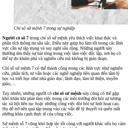
Chỉ số sứ mệnh 7 trong sự nghiệp
Người có số 7
trong chỉ số sứ mệnh yêu thích việc khai thác và
phân tích thông tin sâu sắc. Điều này giúp họ làm tốt trong các lĩnh
vực cần sự tập trung và suy nghĩ sâu rộng. Những người này
thường tìm thấy sự hài lòng trong việc làm việc độc lập, nơi họ có
thể tự do khám phá và nghiên cứu mà không bị gián đoạn.
Chỉ số sứ mệnh 7 có thể thành công trong các lĩnh vực như nghiên
cứu, phân tích, tư vấn hoặc các nghề nghiệp liên quan đến tâm lý
học và triết học như nhà giáo dục, lãnh đạo, làm từ thiện, truyền
giáo,…
Tuy nhiên, những người có
chỉ số sứ mệnh
này cũng có thể gặp
khó khăn khi phải làm việc trong các môi trường đòi hỏi sự tương
tác xã hội liên tục hoặc những công việc đòi hỏi sự linh hoạt cao.
Họ dễ trở nên quá tập trung vào các vấn đề lý thuyết và quên mất
những khía cạnh thực tế của công việc.
Sứ mệnh số 7 cũng khó hợp tác tốt cùng với người khác nếu họ cảm