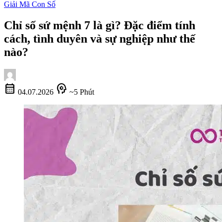
Giải Mã Con Số
Chỉ số sứ mệnh 7 là gì? Đặc điểm tính
cách, tình duyên và sự nghiệp như thế
nào?
calendar_month
psychology
04.07.2026
~5 Phút