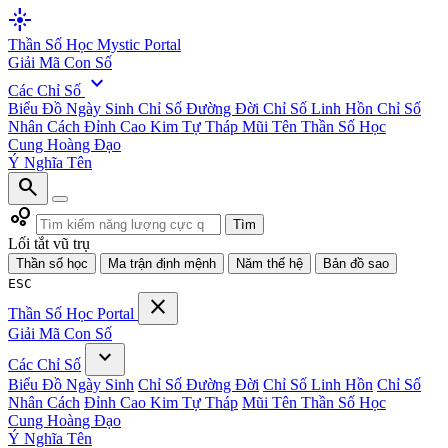
flare
Thần Số Học
Mystic Portal
Giải Mã Con Số
expand_more
Các Chỉ Số
Biểu Đồ Ngày Sinh
Chỉ Số Đường Đời
Chỉ Số Linh Hồn
Chỉ Số
Nhân Cách
Đỉnh Cao Kim Tự Tháp
Mũi Tên Thần Số Học
Cung Hoàng Đạo
Ý Nghĩa Tên
search
bubble_chart
Tìm
Lối tắt vũ trụ
Thần số học
Ma trận định mệnh
Năm thế hệ
Bản đồ sao
ESC
close
Thần Số Học
Portal
Giải Mã Con Số
expand_more
Các Chỉ Số
Biểu Đồ Ngày Sinh
Chỉ Số Đường Đời
Chỉ Số Linh Hồn
Chỉ Số
Nhân Cách
Đỉnh Cao Kim Tự Tháp
Mũi Tên Thần Số Học
Cung Hoàng Đạo
Ý Nghĩa Tên