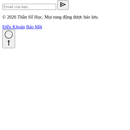
send
© 2026 Thần Số Học. Mọi rung động được bảo lưu.
Điều Khoản
Bảo Mật
straight