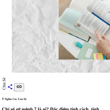
Chia Sẻ
share
link
Ý Nghĩa Các Con Số
Chỉ số sứ mệnh 7 là gì? Đặc điểm tính cách, tình