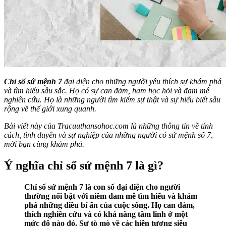
Chỉ số sứ mệnh 7
đại diện cho những người yêu thích sự khám phá
và tìm hiểu sâu sắc. Họ có sự can đảm, ham học hỏi và đam mê
nghiên cứu. Họ là những người tìm kiếm sự thật và sự hiểu biết sâu
rộng về thế giới xung quanh.
Bài viết này của Tracuuthansohoc.com là những thông tin về tính
cách, tình duyên và sự nghiệp của những người có sứ mệnh số 7,
mời bạn cùng khám phá.
Ý nghĩa chỉ số sứ mệnh 7 là gì?
Chỉ số sứ mệnh 7 là con số đại diện cho người
thường nổi bật với niềm đam mê tìm hiểu và khám
phá những điều bí ẩn của cuộc sống. Họ can đảm,
thích nghiên cứu và có khả năng tâm linh ở một
mức độ nào đó. Sự tò mò về các hiện tượng siêu