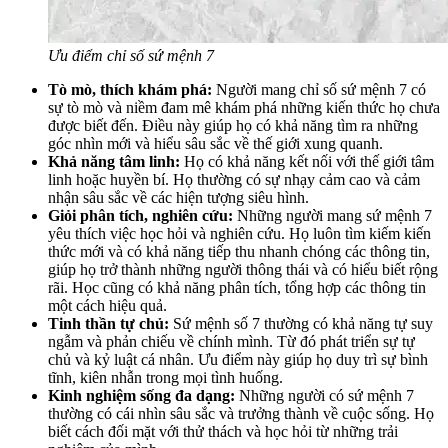
Ưu điểm chỉ số sứ mệnh 7
Tò mò, thích khám phá:
Người mang chỉ số sứ mệnh 7 có
sự tò mò và niềm đam mê khám phá những kiến thức họ chưa
được biết đến. Điều này giúp họ có khả năng tìm ra những
góc nhìn mới và hiểu sâu sắc về thế giới xung quanh.
Khả năng tâm linh:
Họ có khả năng kết nối với thế giới tâm
linh hoặc huyền bí. Họ thường có sự nhạy cảm cao và cảm
nhận sâu sắc về các hiện tượng siêu hình.
Giỏi phân tích, nghiên cứu:
Những người mang sứ mệnh 7
yêu thích việc học hỏi và nghiên cứu. Họ luôn tìm kiếm kiến
thức mới và có khả năng tiếp thu nhanh chóng các thông tin,
giúp họ trở thành những người thông thái và có hiểu biết rộng
rãi. Học cũng có khả năng phân tích, tổng hợp các thông tin
một cách hiệu quả.
Tinh thần tự chủ:
Sứ mệnh số 7 thường có khả năng tự suy
ngẫm và phản chiếu về chính mình. Từ đó phát triển sự tự
chủ và kỷ luật cá nhân. Ưu điểm này giúp họ duy trì sự bình
tĩnh, kiên nhẫn trong mọi tình huống.
Kinh nghiệm sống đa dạng:
Những người có sứ mệnh 7
thường có cái nhìn sâu sắc và trưởng thành về cuộc sống. Họ
biết cách đối mặt với thử thách và học hỏi từ những trải