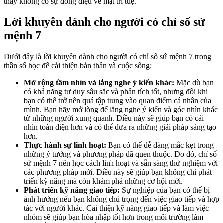
thấy không có sự đồng điệu về mặt trí tuệ.
Lời khuyên dành cho người có chỉ số sứ
mệnh 7
Dưới đây là lời khuyên dành cho người có chỉ số sứ mệnh 7 trong
thần số học để cải thiện bản thân và cuộc sống:
Mở rộng tầm nhìn và lắng nghe ý kiến khác:
Mặc dù bạn
có khả năng tư duy sâu sắc và phân tích tốt, nhưng đôi khi
bạn có thể trở nên quá tập trung vào quan điểm cá nhân của
mình. Bạn hãy mở lòng để lắng nghe ý kiến và góc nhìn khác
từ những người xung quanh. Điều này sẽ giúp bạn có cái
nhìn toàn diện hơn và có thể đưa ra những giải pháp sáng tạo
hơn.
Thực hành sự linh hoạt:
Bạn có thể dễ dàng mắc kẹt trong
những ý tưởng và phương pháp đã quen thuộc. Do đó, chỉ số
sứ mệnh 7 nên học cách linh hoạt và sẵn sàng thử nghiệm với
các phương pháp mới. Điều này sẽ giúp bạn không chỉ phát
triển kỹ năng mà còn khám phá những cơ hội mới.
Phát triển kỹ năng giao tiếp:
Sự nghiệp của bạn có thể bị
ảnh hưởng nếu bạn không chú trọng đến việc giao tiếp và hợp
tác với người khác. Cải thiện kỹ năng giao tiếp và làm việc
nhóm sẽ giúp bạn hòa nhập tốt hơn trong môi trường làm