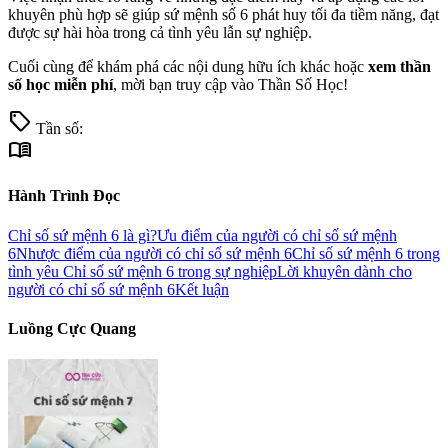
khuyên phù hợp sẽ giúp sứ mệnh số 6 phát huy tối đa tiềm năng, đạt
được sự hài hòa trong cả tình yêu lẫn sự nghiệp.
Cuối cùng để khám phá các nội dung hữu ích khác hoặc
xem thần
số học miễn phí
, mời bạn truy cập vào Thần Số Học!
sell
Tần số:
menu_book
Hành Trình Đọc
Chỉ số sứ mệnh 6 là gì?
Ưu điểm của người có chỉ số sứ mệnh
6
Nhược điểm của người có chỉ số sứ mệnh 6
Chỉ số sứ mệnh 6 trong
tình yêu
Chỉ số sứ mệnh 6 trong sự nghiệp
Lời khuyên dành cho
người có chỉ số sứ mệnh 6
Kết luận
Luồng Cực Quang