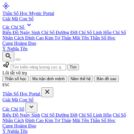
flare
Thần Số Học
Mystic Portal
Giải Mã Con Số
expand_more
Các Chỉ Số
Biểu Đồ Ngày Sinh
Chỉ Số Đường Đời
Chỉ Số Linh Hồn
Chỉ Số
Nhân Cách
Đỉnh Cao Kim Tự Tháp
Mũi Tên Thần Số Học
Cung Hoàng Đạo
Ý Nghĩa Tên
search
bubble_chart
Tìm
Lối tắt vũ trụ
Thần số học
Ma trận định mệnh
Năm thế hệ
Bản đồ sao
ESC
close
Thần Số Học
Portal
Giải Mã Con Số
expand_more
Các Chỉ Số
Biểu Đồ Ngày Sinh
Chỉ Số Đường Đời
Chỉ Số Linh Hồn
Chỉ Số
Nhân Cách
Đỉnh Cao Kim Tự Tháp
Mũi Tên Thần Số Học
Cung Hoàng Đạo
Ý Nghĩa Tên