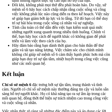
định những người thực sự cần bạn hỗ trợ của bạn.
Đôi khi, không phải mọi thứ đều phải hoàn hảo. Do vậy, sứ
mệnh số 6 hãy học cách chấp nhận rằng cuộc sống và công
việc không phải lúc nào cũng diễn ra theo kế hoạch. Việc này
sẽ giúp bạn giảm bớt áp lực và lo lắng. Từ đó bạn có thể duy
trì sự hài hòa trong cuộc sống cá nhân và sự nghiệp.
Tính cầu toàn có thể dẫn đến việc bạn kiểm soát quá mức
những người xung quanh trong nhiều tình huống. Chính vì
thế, bạn hãy học cách để người khác có không gian để phát
triển và làm việc theo cách của họ.
Hãy đảm bảo rằng bạn dành thời gian cho bản thân để thư
giãn và tái tạo năng lượng. Việc chăm sóc cho chính mình
không chỉ giúp sứ mệnh số 6 cảm thấy hạnh phúc hơn mà còn
giúp bạn duy trì sự tận tâm, nhiệt huyết trong công việc cũng
như các mối quan hệ.
Kết luận
Chỉ số sứ mệnh 6
đặc trưng bởi sự tận tâm, trung thành và tình
cảm. Người có chỉ số sứ mệnh này thường đáng tin cậy và luôn sẵn
sàng hỗ trợ người khác. Họ có khả năng tạo ra sự ấm áp trong các
mối quan hệ, đồng thời thể hiện sự trách nhiệm cao trong công việc
và cuộc sống cá nhân.
Việc nhận thức rõ ràng về những đặc điểm này và áp dụng các lời