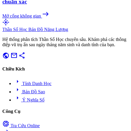
chuẩn xác
east
Mở cổng không gian
flare
Thần Số Học
Bản Đồ Năng Lượng
Hệ thống phân tích Thần Số Học chuyên sâu. Khám phá các thông
điệp vũ trụ ẩn sau ngày tháng năm sinh và danh tính của bạn.
public
mail
share
Chiều Kích
arrow_right
Tính Danh Học
arrow_right
Bản Đồ Sao
arrow_right
Ý Nghĩa Số
Công Cụ
donut_small
Tra Cứu Online