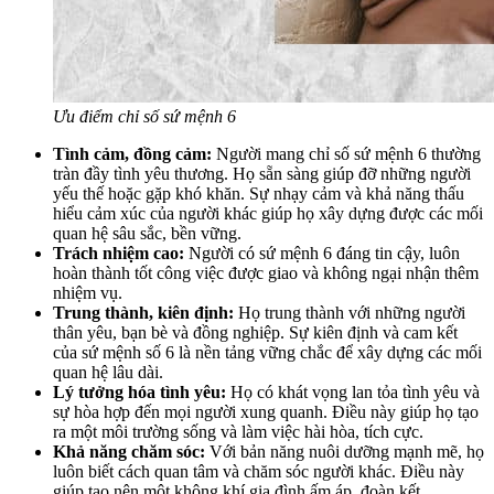
Ưu điểm chỉ số sứ mệnh 6
Tình cảm, đồng cảm:
Người mang chỉ số sứ mệnh 6 thường
tràn đầy tình yêu thương. Họ sẵn sàng giúp đỡ những người
yếu thế hoặc gặp khó khăn. Sự nhạy cảm và khả năng thấu
hiểu cảm xúc của người khác giúp họ xây dựng được các mối
quan hệ sâu sắc, bền vững.
Trách nhiệm cao:
Người có sứ mệnh 6 đáng tin cậy, luôn
hoàn thành tốt công việc được giao và không ngại nhận thêm
nhiệm vụ.
Trung thành, kiên định:
Họ trung thành với những người
thân yêu, bạn bè và đồng nghiệp. Sự kiên định và cam kết
của sứ mệnh số 6 là nền tảng vững chắc để xây dựng các mối
quan hệ lâu dài.
Lý tưởng hóa tình yêu:
Họ có khát vọng lan tỏa tình yêu và
sự hòa hợp đến mọi người xung quanh. Điều này giúp họ tạo
ra một môi trường sống và làm việc hài hòa, tích cực.
Khả năng chăm sóc:
Với bản năng nuôi dưỡng mạnh mẽ, họ
luôn biết cách quan tâm và chăm sóc người khác. Điều này
giúp tạo nên một không khí gia đình ấm áp, đoàn kết.