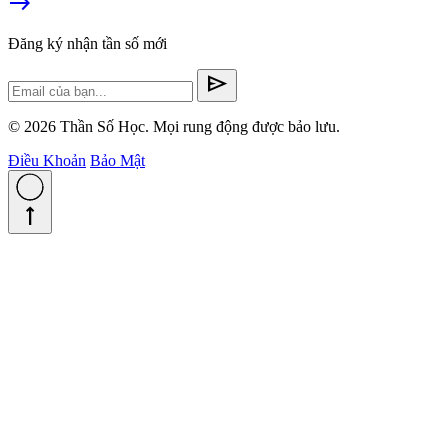
east
Đăng ký nhận tần số mới
send
© 2026 Thần Số Học. Mọi rung động được bảo lưu.
Điều Khoản
Bảo Mật
straight