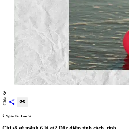
Chia Sẻ
share
link
Ý Nghĩa Các Con Số
Chỉ số sứ mệnh 6 là gì? Đặc điểm tính cách, tình