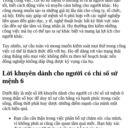
Trong công việc, chỉ số sứ mệnh 6 thường tỏ ra là người lãnh đạo
tốt, biết cách động viên và truyền cảm hứng cho người khác. Họ
cũng mong muốn tạo ra những giá trị lâu dài cho công ty, tổ chức,
xã hội. Điều này giúp sứ mệnh số 6 phù hợp với các nghề nghiệp
liên quan đến giáo dục, y tế, nghệ thuật hoặc bất kỳ lĩnh vực nào
cần đến sự tận tâm và lòng nhân ái. Họ thường tìm kiếm những
công việc mà họ có thể tạo ra sự khác biệt và mang lại lợi ích cho
người khác.
Tuy nhiên, sự cầu toàn và mong muốn kiểm soát mọi thứ trong công
việc có thể là thách thức đối với họ. Họ dễ dàng rơi vào trạng thái
căng thẳng nếu mọi việc không diễn ra theo kế hoạch hoặc nếu
đồng nghiệp không đáp ứng được kỳ vọng của họ.
Lời khuyên dành cho người có chỉ số sứ
mệnh 6
Dưới đây là một số lời khuyên dành cho người có chỉ số sứ mệnh 6
trong thần số học để duy trì sự cân bằng và hạnh phúc trong cuộc
sống, đồng thời phát huy được những điểm mạnh của mình một
cách hiệu quả.
Bạn cần cẩn thận trong việc phân bổ sự chăm sóc của mình,
vì không phải ai cũng cần quan tâm quá mức. Bạn hãy xác