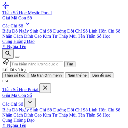
flare
Thần Số Học
Mystic Portal
Giải Mã Con Số
expand_more
Các Chỉ Số
Biểu Đồ Ngày Sinh
Chỉ Số Đường Đời
Chỉ Số Linh Hồn
Chỉ Số
Nhân Cách
Đỉnh Cao Kim Tự Tháp
Mũi Tên Thần Số Học
Cung Hoàng Đạo
Ý Nghĩa Tên
search
bubble_chart
Tìm
Lối tắt vũ trụ
Thần số học
Ma trận định mệnh
Năm thế hệ
Bản đồ sao
ESC
close
Thần Số Học
Portal
Giải Mã Con Số
expand_more
Các Chỉ Số
Biểu Đồ Ngày Sinh
Chỉ Số Đường Đời
Chỉ Số Linh Hồn
Chỉ Số
Nhân Cách
Đỉnh Cao Kim Tự Tháp
Mũi Tên Thần Số Học
Cung Hoàng Đạo
Ý Nghĩa Tên