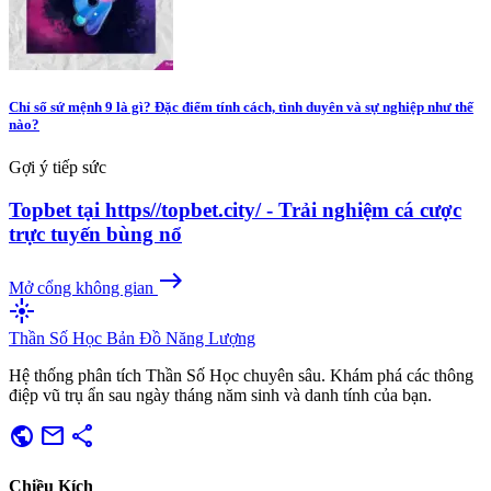
Chỉ số sứ mệnh 9 là gì? Đặc điểm tính cách, tình duyên và sự nghiệp như thế
nào?
Gợi ý tiếp sức
Topbet tại https//topbet.city/ - Trải nghiệm cá cược
trực tuyến bùng nổ
east
Mở cổng không gian
flare
Thần Số Học
Bản Đồ Năng Lượng
Hệ thống phân tích Thần Số Học chuyên sâu. Khám phá các thông
điệp vũ trụ ẩn sau ngày tháng năm sinh và danh tính của bạn.
public
mail
share
Chiều Kích