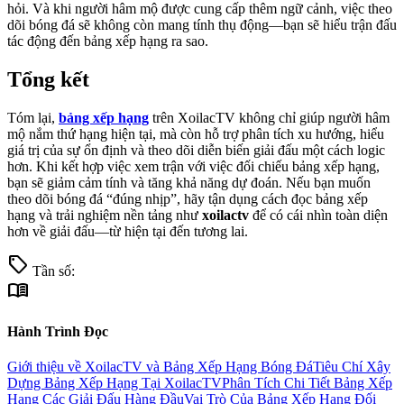
hỏi. Và khi người hâm mộ được cung cấp thêm ngữ cảnh, việc theo
dõi bóng đá sẽ không còn mang tính thụ động—bạn sẽ hiểu trận đấu
tác động đến bảng xếp hạng ra sao.
Tổng kết
Tóm lại,
bảng xếp hạng
trên XoilacTV không chỉ giúp người hâm
mộ nắm thứ hạng hiện tại, mà còn hỗ trợ phân tích xu hướng, hiểu
giá trị của sự ổn định và theo dõi diễn biến giải đấu một cách logic
hơn. Khi kết hợp việc xem trận với việc đối chiếu bảng xếp hạng,
bạn sẽ giảm cảm tính và tăng khả năng dự đoán. Nếu bạn muốn
theo dõi bóng đá “đúng nhịp”, hãy tận dụng cách đọc bảng xếp
hạng và trải nghiệm nền tảng như
xoilactv
để có cái nhìn toàn diện
hơn về giải đấu—từ hiện tại đến tương lai.
sell
Tần số:
menu_book
Hành Trình Đọc
Giới thiệu về XoilacTV và Bảng Xếp Hạng Bóng Đá
Tiêu Chí Xây
Dựng Bảng Xếp Hạng Tại XoilacTV
Phân Tích Chi Tiết Bảng Xếp
Hạng Các Giải Đấu Hàng Đầu
Vai Trò Của Bảng Xếp Hạng Đối