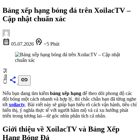
Bảng xếp hạng bóng đá trên XoilacTV –
Cập nhật chuẩn xác
calendar_month
psychology
05.07.2026
~5 Phút
Chia Sẻ
share
link
Nếu bạn đang tìm kiếm
bảng xếp hạng
để theo dõi phong độ các
đội bóng một cách nhanh và hợp lý, thì chắc chắn bạn đã từng nghe
tới
xoilactv
. Bài viết này sẽ giúp bạn hiểu rõ cách vận hành, tiêu chí
hiển thị, ý nghĩa thực tế với người hâm mộ và cả xu hướng phát
triển trong tương lai—từ góc nhìn phân tích cá nhân.
Giới thiệu về XoilacTV và Bảng Xếp
Hạng Bóng Đá