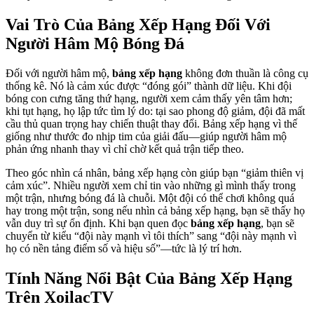
Vai Trò Của Bảng Xếp Hạng Đối Với
Người Hâm Mộ Bóng Đá
Đối với người hâm mộ,
bảng xếp hạng
không đơn thuần là công cụ
thống kê. Nó là cảm xúc được “đóng gói” thành dữ liệu. Khi đội
bóng con cưng tăng thứ hạng, người xem cảm thấy yên tâm hơn;
khi tụt hạng, họ lập tức tìm lý do: tại sao phong độ giảm, đội đã mất
cầu thủ quan trọng hay chiến thuật thay đổi. Bảng xếp hạng vì thế
giống như thước đo nhịp tim của giải đấu—giúp người hâm mộ
phản ứng nhanh thay vì chỉ chờ kết quả trận tiếp theo.
Theo góc nhìn cá nhân, bảng xếp hạng còn giúp bạn “giảm thiên vị
cảm xúc”. Nhiều người xem chỉ tin vào những gì mình thấy trong
một trận, nhưng bóng đá là chuỗi. Một đội có thể chơi không quá
hay trong một trận, song nếu nhìn cả bảng xếp hạng, bạn sẽ thấy họ
vẫn duy trì sự ổn định. Khi bạn quen đọc
bảng xếp hạng
, bạn sẽ
chuyển từ kiểu “đội này mạnh vì tôi thích” sang “đội này mạnh vì
họ có nền tảng điểm số và hiệu số”—tức là lý trí hơn.
Tính Năng Nổi Bật Của Bảng Xếp Hạng
Trên XoilacTV