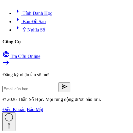
arrow_right
Tính Danh Học
arrow_right
Bản Đồ Sao
arrow_right
Ý Nghĩa Số
Công Cụ
donut_small
Tra Cứu Online
east
Đăng ký nhận tần số mới
send
© 2026 Thần Số Học. Mọi rung động được bảo lưu.
Điều Khoản
Bảo Mật
straight