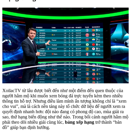
XoilacTV từ lâu được biết đến như một điểm đến quen thuộc của
người hâm mộ khi muốn xem bóng đá trực tuyến kèm theo nhiều
thông tin hỗ trợ. Nhưng điều làm mình ấn tượng không chỉ là “xem
cho vui”, mà là cách nền tảng này tổ chức dữ liệu để người xem ra
quyết định nhanh hơn: đội nào đang có phong độ cao, mùa giải ra
sao, thứ hạng biến động như thế nào. Trong bối cảnh người hâm mộ
phải theo dõi nhiều giải cùng lúc,
bảng xếp hạng
trở thành “bản
đồ” giúp bạn định hướng.