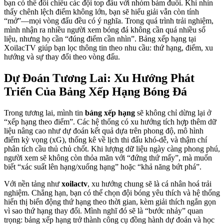
bạn có thể đối chiếu các đội top đầu với nhóm bám đuổi. Khi nhìn
thấy chênh lệch điểm không lớn, bạn sẽ hiểu giải vẫn còn tính
“mở”—mọi vòng đấu đều có ý nghĩa. Trong quá trình trải nghiệm,
mình nhận ra nhiều người xem bóng đá không cần quá nhiều số
liệu, nhưng họ cần “đúng điểm cần nhìn”. Bảng xếp hạng tại
XoilacTV giúp bạn lọc thông tin theo nhu cầu: thứ hạng, điểm, xu
hướng và sự thay đổi theo vòng đấu.
Dự Đoán Tương Lai: Xu Hướng Phát
Triển Của Bảng Xếp Hạng Bóng Đá
Trong tương lai, mình tin
bảng xếp hạng
sẽ không chỉ dừng lại ở
“xếp hạng theo điểm”. Các hệ thống có xu hướng tích hợp thêm dữ
liệu nâng cao như dự đoán kết quả dựa trên phong độ, mô hình
điểm kỳ vọng (xG), thống kê về lịch thi đấu khó-dễ, và thậm chí
phân tích cầu thủ chủ chốt. Khi lượng dữ liệu ngày càng phong phú,
người xem sẽ không còn thỏa mãn với “đứng thứ mấy”, mà muốn
biết “xác suất lên hạng/xuống hạng” hoặc “khả năng bứt phá”.
Với nền tảng như
xoilactv
, xu hướng chung sẽ là cá nhân hoá trải
nghiệm. Chẳng hạn, bạn có thể chọn đội bóng yêu thích và hệ thống
hiển thị biến động thứ hạng theo thời gian, kèm giải thích ngắn gọn
vì sao thứ hạng thay đổi. Mình nghĩ đó sẽ là “bước nhảy” quan
trọng: bảng xếp hạng trở thành công cụ đồng hành dự đoán và học