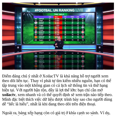
Điểm đáng chú ý nhất ở XoilacTV là khả năng hỗ trợ người xem
theo dõi liên tục. Thay vì phải tự tìm kiếm nhiều nguồn, bạn có thể
tập trung vào một không gian có cả lịch sử thông tin và thứ hạng
hiện tại. Với người bận rộn, đây là lợi thế lớn: bạn chỉ cần mở
xoilactv
, xem nhanh và có thể quyết định sẽ xem trận nào tiếp theo.
Mình đặc biệt thích việc dữ liệu được trình bày sao cho người dùng
dễ “liếc là hiểu”, nhất là khi đang theo dõi trên điện thoại.
Ngoài ra, bảng xếp hạng còn có giá trị ở khía cạnh so sánh. Ví dụ,