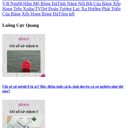
Với Người Hâm Mộ Bóng Đá
Tính Năng Nổi Bật Của Bảng Xếp
Hạng Trên XoilacTV
Dự Đoán Tương Lai: Xu Hướng Phát Triển
Của Bảng Xếp Hạng Bóng Đá
Tổng kết
Luồng Cực Quang
Chỉ số sứ mệnh 6 là gì? Đặc điểm tính cách, tình duyên và sự nghiệp như thế
nào?