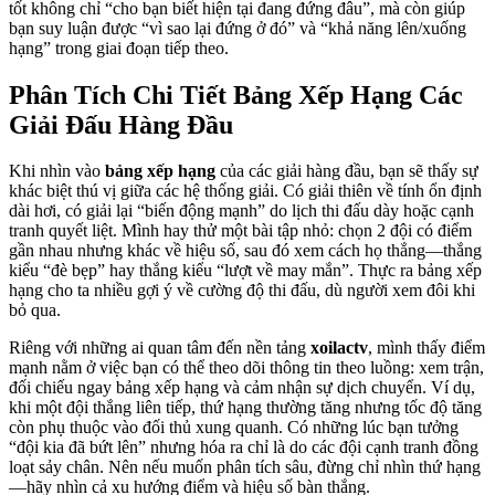
tốt không chỉ “cho bạn biết hiện tại đang đứng đâu”, mà còn giúp
bạn suy luận được “vì sao lại đứng ở đó” và “khả năng lên/xuống
hạng” trong giai đoạn tiếp theo.
Phân Tích Chi Tiết Bảng Xếp Hạng Các
Giải Đấu Hàng Đầu
Khi nhìn vào
bảng xếp hạng
của các giải hàng đầu, bạn sẽ thấy sự
khác biệt thú vị giữa các hệ thống giải. Có giải thiên về tính ổn định
dài hơi, có giải lại “biến động mạnh” do lịch thi đấu dày hoặc cạnh
tranh quyết liệt. Mình hay thử một bài tập nhỏ: chọn 2 đội có điểm
gần nhau nhưng khác về hiệu số, sau đó xem cách họ thắng—thắng
kiểu “đè bẹp” hay thắng kiểu “lượt về may mắn”. Thực ra bảng xếp
hạng cho ta nhiều gợi ý về cường độ thi đấu, dù người xem đôi khi
bỏ qua.
Riêng với những ai quan tâm đến nền tảng
xoilactv
, mình thấy điểm
mạnh nằm ở việc bạn có thể theo dõi thông tin theo luồng: xem trận,
đối chiếu ngay bảng xếp hạng và cảm nhận sự dịch chuyển. Ví dụ,
khi một đội thắng liên tiếp, thứ hạng thường tăng nhưng tốc độ tăng
còn phụ thuộc vào đối thủ xung quanh. Có những lúc bạn tưởng
“đội kia đã bứt lên” nhưng hóa ra chỉ là do các đội cạnh tranh đồng
loạt sảy chân. Nên nếu muốn phân tích sâu, đừng chỉ nhìn thứ hạng
—hãy nhìn cả xu hướng điểm và hiệu số bàn thắng.