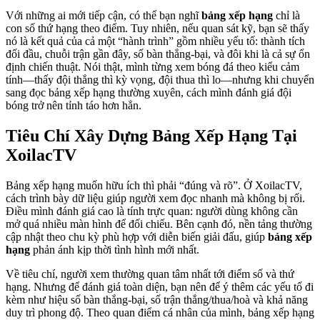
Với những ai mới tiếp cận, có thể bạn nghĩ
bảng xếp hạng
chỉ là
con số thứ hạng theo điểm. Tuy nhiên, nếu quan sát kỹ, bạn sẽ thấy
nó là kết quả của cả một “hành trình” gồm nhiều yếu tố: thành tích
đối đầu, chuỗi trận gần đây, số bàn thắng-bại, và đôi khi là cả sự ổn
định chiến thuật. Nói thật, mình từng xem bóng đá theo kiểu cảm
tính—thấy đội thắng thì kỳ vọng, đội thua thì lo—nhưng khi chuyển
sang đọc bảng xếp hạng thường xuyên, cách mình đánh giá đội
bóng trở nên tỉnh táo hơn hẳn.
Tiêu Chí Xây Dựng Bảng Xếp Hạng Tại
XoilacTV
Bảng xếp hạng muốn hữu ích thì phải “đúng và rõ”. Ở XoilacTV,
cách trình bày dữ liệu giúp người xem đọc nhanh mà không bị rối.
Điều mình đánh giá cao là tính trực quan: người dùng không cần
mở quá nhiều màn hình để đối chiếu. Bên cạnh đó, nền tảng thường
cập nhật theo chu kỳ phù hợp với diễn biến giải đấu, giúp
bảng xếp
hạng
phản ánh kịp thời tình hình mới nhất.
Về tiêu chí, người xem thường quan tâm nhất tới điểm số và thứ
hạng. Nhưng để đánh giá toàn diện, bạn nên để ý thêm các yếu tố đi
kèm như hiệu số bàn thắng-bại, số trận thắng/thua/hoà và khả năng
duy trì phong độ. Theo quan điểm cá nhân của mình, bảng xếp hạng