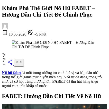
Khám Phá Thế Giới Nổ Hũ FABET –
Hướng Dẫn Chi Tiết Để Chinh Phục
calendar_month
psychology
10.06.2026
~5 Phút
Chia Sẻ
share
link
Nổ hũ fabet
là một trong những trò chơi thú vị và hấp dẫn nhất
trong thế giới game trực tuyến hiện nay. Với sự đa dạng trong trò
chơi và cơ hội trúng thưởng lớn,
FABET
đã thu hút hàng triệu
người chơi trên khắp cả nước.
FABET
: Hướng Dẫn Chi Tiết Về Nổ Hũ