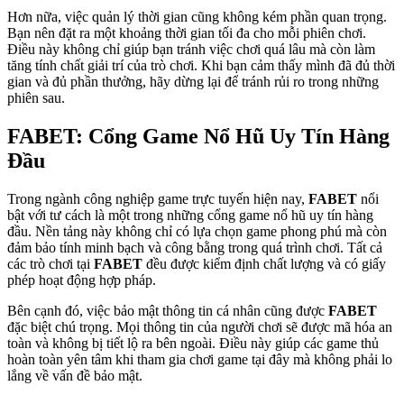
Hơn nữa, việc quản lý thời gian cũng không kém phần quan trọng.
Bạn nên đặt ra một khoảng thời gian tối đa cho mỗi phiên chơi.
Điều này không chỉ giúp bạn tránh việc chơi quá lâu mà còn làm
tăng tính chất giải trí của trò chơi. Khi bạn cảm thấy mình đã đủ thời
gian và đủ phần thưởng, hãy dừng lại để tránh rủi ro trong những
phiên sau.
FABET
: Cổng Game Nổ Hũ Uy Tín Hàng
Đầu
Trong ngành công nghiệp game trực tuyến hiện nay,
FABET
nổi
bật với tư cách là một trong những cổng game nổ hũ uy tín hàng
đầu. Nền tảng này không chỉ có lựa chọn game phong phú mà còn
đảm bảo tính minh bạch và công bằng trong quá trình chơi. Tất cả
các trò chơi tại
FABET
đều được kiểm định chất lượng và có giấy
phép hoạt động hợp pháp.
Bên cạnh đó, việc bảo mật thông tin cá nhân cũng được
FABET
đặc biệt chú trọng. Mọi thông tin của người chơi sẽ được mã hóa an
toàn và không bị tiết lộ ra bên ngoài. Điều này giúp các game thủ
hoàn toàn yên tâm khi tham gia chơi game tại đây mà không phải lo
lắng về vấn đề bảo mật.