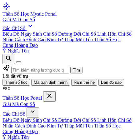
flare
Thần Số Học
Mystic Portal
Giải Mã Con Số
expand_more
Các Chỉ Số
Biểu Đồ Ngày Sinh
Chỉ Số Đường Đời
Chỉ Số Linh Hồn
Chỉ Số
Nhân Cách
Đỉnh Cao Kim Tự Tháp
Mũi Tên Thần Số Học
Cung Hoàng Đạo
Ý Nghĩa Tên
search
bubble_chart
Tìm
Lối tắt vũ trụ
Thần số học
Ma trận định mệnh
Năm thế hệ
Bản đồ sao
ESC
close
Thần Số Học
Portal
Giải Mã Con Số
expand_more
Các Chỉ Số
Biểu Đồ Ngày Sinh
Chỉ Số Đường Đời
Chỉ Số Linh Hồn
Chỉ Số
Nhân Cách
Đỉnh Cao Kim Tự Tháp
Mũi Tên Thần Số Học
Cung Hoàng Đạo
Ý Nghĩa Tên