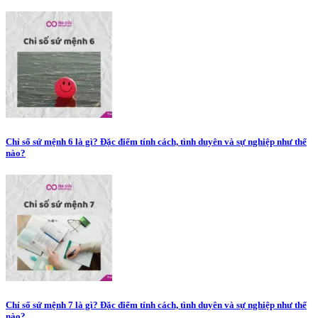
Chỉ số sứ mệnh 6 là gì? Đặc điểm tính cách, tình duyên và sự nghiệp như thế
nào?
Chỉ số sứ mệnh 7 là gì? Đặc điểm tính cách, tình duyên và sự nghiệp như thế
nào?