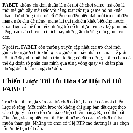
FABET
không chỉ đơn thuần là một nơi để chơi game, mà còn là
một thế giới đầy màu sắc với hàng loạt các tựa game nổ hũ khác
nhau. Từ những trò chơi cổ điển cho đến hiện đại, mỗi trò chơi đều
mang một chủ đề riêng, mang lại trải nghiệm khác biệt cho người
chơi. Bạn có thể tìm thấy những trò nổ hũ dựa trên các bộ phim nổi
tiếng, các câu chuyện cổ tích hay những âm hưởng dân gian tuyệt
đẹp.
Ngoài ra,
FABET
còn thường xuyên cập nhật các trò chơi mới,
giúp cho người chơi không bao giờ cảm thấy nhàm chán. Thế giới
nổ hũ ở đây như một hành trình không có điểm dừng, nơi mà bạn có
thể dự đoán số phận của mình qua từng vòng quay và khám phá
những điều bí ẩn đang chờ đón.
Chiến Lược Tối Ưu Hóa Cơ Hội Nổ Hũ
FABET
Trước khi tham gia vào các trò chơi nổ hũ, bạn nên có một chiến
lược rõ ràng. Một chiến lược tốt không chỉ giúp bạn đặt cược theo
cách hợp lý mà còn tối ưu hóa cơ hội chiến thắng. Bạn có thể bắt
đầu bằng việc nghiên cứu tỉ lệ trả thưởng của các trò chơi mà bạn
muốn tham gia. Những trò chơi có tỉ lệ RTP cao thường là lựa chọn
tối ưu để bạn bắt đầu.