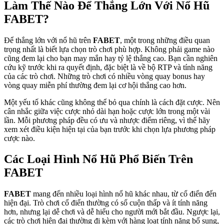
Làm Thế Nào Để Thắng Lớn Với Nổ Hũ
FABET
?
Để thắng lớn với nổ hũ trên
FABET
, một trong những điều quan
trọng nhất là biết lựa chọn trò chơi phù hợp. Không phải game nào
cũng đem lại cho bạn may mắn hay tỷ lệ thắng cao. Bạn cần nghiên
cứu kỹ trước khi ra quyết định, đặc biệt là về bộ RTP và tính năng
của các trò chơi. Những trò chơi có nhiều vòng quay bonus hay
vòng quay miễn phí thường đem lại cơ hội thắng cao hơn.
Một yếu tố khác cũng không thể bỏ qua chính là cách đặt cược. Nên
cân nhắc giữa việc cược nhỏ dài hạn hoặc cược lớn trong một vài
lần. Mỗi phương pháp đều có ưu và nhược điểm riêng, vì thế hãy
xem xét điều kiện hiện tại của bạn trước khi chọn lựa phương pháp
cược nào.
Các Loại Hình Nổ Hũ Phổ Biến Trên
FABET
FABET
mang đến nhiều loại hình nổ hũ khác nhau, từ cổ điển đến
hiện đại. Trò chơi cổ điển thường có số cuộn thấp và ít tính năng
hơn, nhưng lại dễ chơi và dễ hiểu cho người mới bắt đầu. Ngược lại,
các trò chơi hiện đại thường đi kèm với hàng loạt tính năng bổ sung,