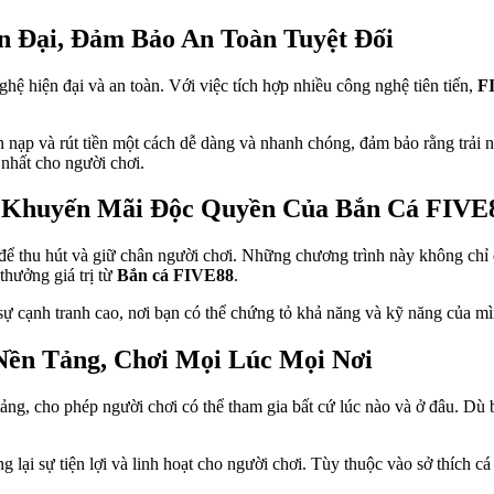
n Đại, Đảm Bảo An Toàn Tuyệt Đối
hệ hiện đại và an toàn. Với việc tích hợp nhiều công nghệ tiên tiến,
F
ện nạp và rút tiền một cách dễ dàng và nhanh chóng, đảm bảo rằng trả
 nhất cho người chơi.
h Khuyến Mãi Độc Quyền Của Bắn Cá
FIVE
ể thu hút và giữ chân người chơi. Những chương trình này không chỉ 
thưởng giá trị từ
Bắn cá
FIVE88
.
i sự cạnh tranh cao, nơi bạn có thể chứng tỏ khả năng và kỹ năng của 
Nền Tảng, Chơi Mọi Lúc Mọi Nơi
ảng, cho phép người chơi có thể tham gia bất cứ lúc nào và ở đâu. Dù b
 lại sự tiện lợi và linh hoạt cho người chơi. Tùy thuộc vào sở thích c