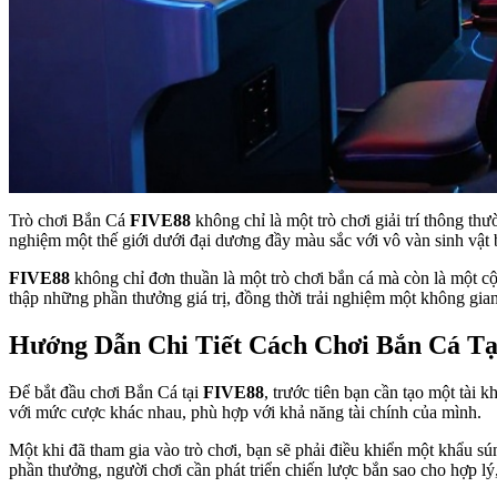
Trò chơi Bắn Cá
FIVE88
không chỉ là một trò chơi giải trí thông th
nghiệm một thế giới dưới đại dương đầy màu sắc với vô vàn sinh vật
FIVE88
không chỉ đơn thuần là một trò chơi bắn cá mà còn là một cộ
thập những phần thưởng giá trị, đồng thời trải nghiệm một không gian g
Hướng Dẫn Chi Tiết Cách Chơi Bắn Cá T
Để bắt đầu chơi Bắn Cá tại
FIVE88
, trước tiên bạn cần tạo một tài 
với mức cược khác nhau, phù hợp với khả năng tài chính của mình.
Một khi đã tham gia vào trò chơi, bạn sẽ phải điều khiển một khẩu sú
phần thưởng, người chơi cần phát triển chiến lược bắn sao cho hợp lý