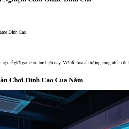
rong thế giới game online hiện nay. Với đồ họa ấn tượng cùng nhiều tín
Sân Chơi Đỉnh Cao Của Năm