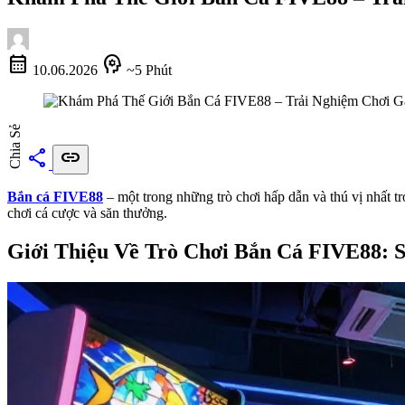
calendar_month
psychology
10.06.2026
~5 Phút
Chia Sẻ
share
link
Bắn cá
FIVE88
– một trong những trò chơi hấp dẫn và thú vị nhất t
chơi cá cược và săn thưởng.
Giới Thiệu Về Trò Chơi Bắn Cá
FIVE88
: 