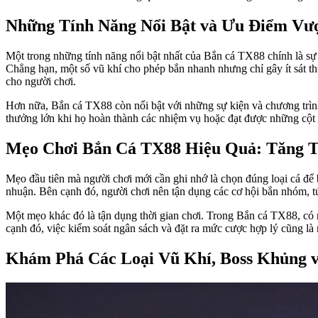
Những Tính Năng Nổi Bật và Ưu Điểm Vư
Một trong những tính năng nổi bật nhất của Bắn cá TX88 chính là sự 
Chẳng hạn, một số vũ khí cho phép bắn nhanh nhưng chỉ gây ít sát thư
cho người chơi.
Hơn nữa, Bắn cá TX88 còn nổi bật với những sự kiện và chương trình 
thưởng lớn khi họ hoàn thành các nhiệm vụ hoặc đạt được những cột 
Mẹo Chơi Bắn Cá TX88 Hiệu Quả: Tăng T
Mẹo đầu tiên mà người chơi mới cần ghi nhớ là chọn đúng loại cá để b
nhuận. Bên cạnh đó, người chơi nên tận dụng các cơ hội bắn nhóm, t
Một mẹo khác đó là tận dụng thời gian chơi. Trong Bắn cá TX88, có 
cạnh đó, việc kiểm soát ngân sách và đặt ra mức cược hợp lý cũng là m
Khám Phá Các Loại Vũ Khí, Boss Khủng 