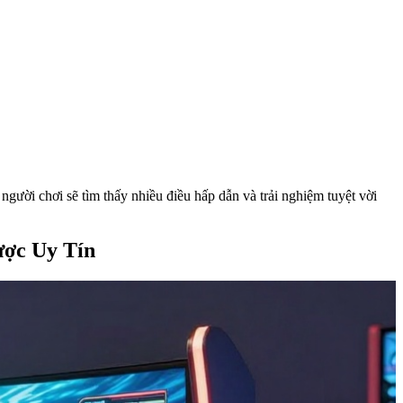
 người chơi sẽ tìm thấy nhiều điều hấp dẫn và trải nghiệm tuyệt vời
ược Uy Tín