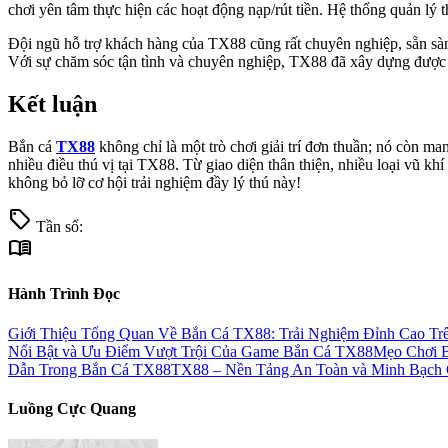
chơi yên tâm thực hiện các hoạt động nạp/rút tiền. Hệ thống quản lý 
Đội ngũ hỗ trợ khách hàng của TX88 cũng rất chuyên nghiệp, sẵn sàng 
Với sự chăm sóc tận tình và chuyên nghiệp, TX88 đã xây dựng được s
Kết luận
Bắn cá
TX88
không chỉ là một trò chơi giải trí đơn thuần; nó còn m
nhiều điều thú vị tại TX88. Từ giao diện thân thiện, nhiều loại vũ k
không bỏ lỡ cơ hội trải nghiệm đầy lý thú này!
sell
Tần số:
menu_book
Hành Trình Đọc
Giới Thiệu Tổng Quan Về Bắn Cá TX88: Trải Nghiệm Đỉnh Cao Tr
Nổi Bật và Ưu Điểm Vượt Trội Của Game Bắn Cá TX88
Mẹo Chơi B
Dẫn Trong Bắn Cá TX88
TX88 – Nền Tảng An Toàn và Minh Bạch
Luồng Cực Quang