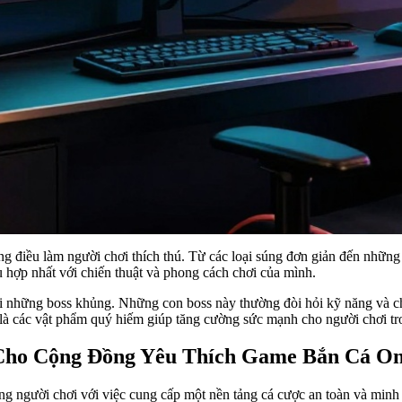
g điều làm người chơi thích thú. Từ các loại súng đơn giản đến những 
ù hợp nhất với chiến thuật và phong cách chơi của mình.
ới những boss khủng. Những con boss này thường đòi hỏi kỹ năng và ch
à các vật phẩm quý hiếm giúp tăng cường sức mạnh cho người chơi tron
Cho Cộng Đồng Yêu Thích Game Bắn Cá On
ng người chơi với việc cung cấp một nền tảng cá cược an toàn và minh