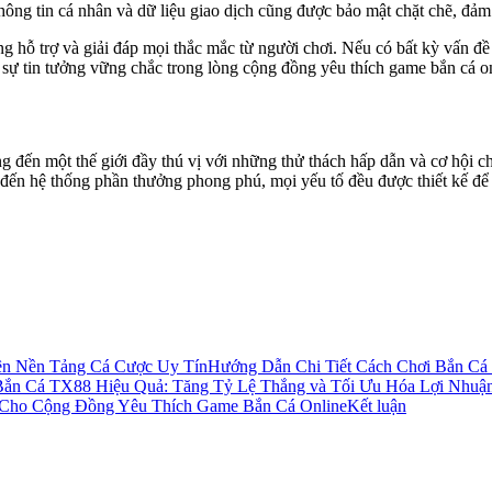
thông tin cá nhân và dữ liệu giao dịch cũng được bảo mật chặt chẽ, đảm
hỗ trợ và giải đáp mọi thắc mắc từ người chơi. Nếu có bất kỳ vấn đề gì
ự tin tưởng vững chắc trong lòng cộng đồng yêu thích game bắn cá on
ang đến một thế giới đầy thú vị với những thử thách hấp dẫn và cơ hội 
hí đến hệ thống phần thưởng phong phú, mọi yếu tố đều được thiết kế đ
ên Nền Tảng Cá Cược Uy Tín
Hướng Dẫn Chi Tiết Cách Chơi Bắn Cá
ắn Cá TX88 Hiệu Quả: Tăng Tỷ Lệ Thắng và Tối Ưu Hóa Lợi Nhuậ
 Cho Cộng Đồng Yêu Thích Game Bắn Cá Online
Kết luận