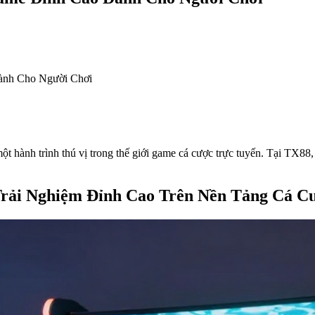
một hành trình thú vị trong thế giới game cá cược trực tuyến. Tại TX88,
rải Nghiệm Đỉnh Cao Trên Nền Tảng Cá C