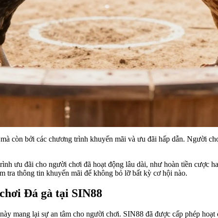
ú mà còn bởi các chương trình khuyến mãi và ưu đãi hấp dẫn. Người c
ình ưu đãi cho người chơi đã hoạt động lâu dài, như hoàn tiền cược h
m tra thông tin khuyến mãi để không bỏ lỡ bất kỳ cơ hội nào.
 chơi Đá gà tại SIN88
này mang lại sự an tâm cho người chơi. SIN88 đã được cấp phép hoạt đ