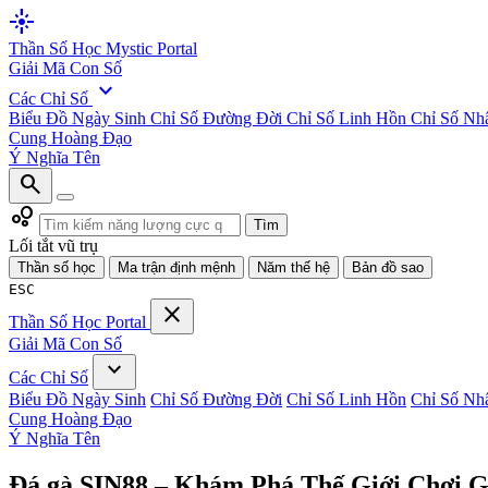
flare
Thần Số Học
Mystic Portal
Giải Mã Con Số
expand_more
Các Chỉ Số
Biểu Đồ Ngày Sinh
Chỉ Số Đường Đời
Chỉ Số Linh Hồn
Chỉ Số Nh
Cung Hoàng Đạo
Ý Nghĩa Tên
search
bubble_chart
Tìm
Lối tắt vũ trụ
Thần số học
Ma trận định mệnh
Năm thế hệ
Bản đồ sao
ESC
close
Thần Số Học
Portal
Giải Mã Con Số
expand_more
Các Chỉ Số
Biểu Đồ Ngày Sinh
Chỉ Số Đường Đời
Chỉ Số Linh Hồn
Chỉ Số Nh
Cung Hoàng Đạo
Ý Nghĩa Tên
Đá gà SIN88 – Khám Phá Thế Giới Chơi G