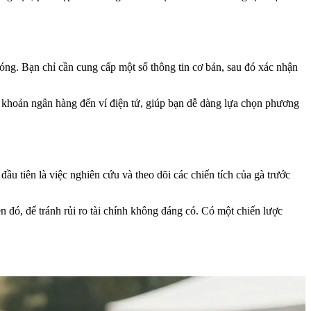
chóng. Bạn chỉ cần cung cấp một số thông tin cơ bản, sau đó xác nhận
ển khoản ngân hàng đến ví điện tử, giúp bạn dễ dàng lựa chọn phương
đầu tiên là việc nghiên cứu và theo dõi các chiến tích của gà trước
n đó, để tránh rủi ro tài chính không đáng có. Có một chiến lược