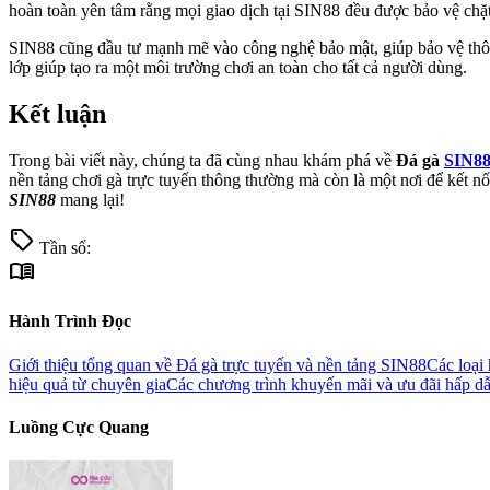
hoàn toàn yên tâm rằng mọi giao dịch tại SIN88 đều được bảo vệ chặ
SIN88 cũng đầu tư mạnh mẽ vào công nghệ bảo mật, giúp bảo vệ thôn
lớp giúp tạo ra một môi trường chơi an toàn cho tất cả người dùng.
Kết luận
Trong bài viết này, chúng ta đã cùng nhau khám phá về
Đá gà
SIN8
nền tảng chơi gà trực tuyến thông thường mà còn là một nơi để kết 
SIN88
mang lại!
sell
Tần số:
menu_book
Hành Trình Đọc
Giới thiệu tổng quan về Đá gà trực tuyến và nền tảng SIN88
Các loại
hiệu quả từ chuyên gia
Các chương trình khuyến mãi và ưu đãi hấp d
Luồng Cực Quang