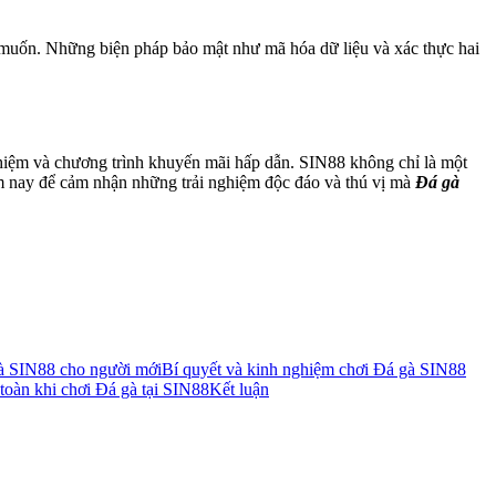
 muốn. Những biện pháp bảo mật như mã hóa dữ liệu và xác thực hai
nghiệm và chương trình khuyến mãi hấp dẫn. SIN88 không chỉ là một
ôm nay để cảm nhận những trải nghiệm độc đáo và thú vị mà
Đá gà
gà SIN88 cho người mới
Bí quyết và kinh nghiệm chơi Đá gà SIN88
 toàn khi chơi Đá gà tại SIN88
Kết luận