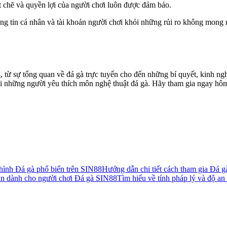
t chẽ và quyền lợi của người chơi luôn được đảm bảo.
g tin cá nhân và tài khoản người chơi khỏi những rủi ro không mong
8
, từ sự tổng quan về đá gà trực tuyến cho đến những bí quyết, kinh 
nối những người yêu thích môn nghệ thuật đá gà. Hãy tham gia ngay h
 hình Đá gà phổ biến trên SIN88
Hướng dẫn chi tiết cách tham gia Đá 
ẫn dành cho người chơi Đá gà SIN88
Tìm hiểu về tính pháp lý và độ an