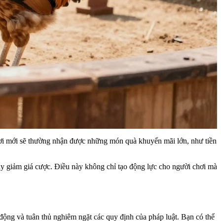
hơi mới sẽ thường nhận được những món quà khuyến mãi lớn, như tiền
ay giảm giá cược. Điều này không chỉ tạo động lực cho người chơi mà
ộng và tuân thủ nghiêm ngặt các quy định của pháp luật. Bạn có thể