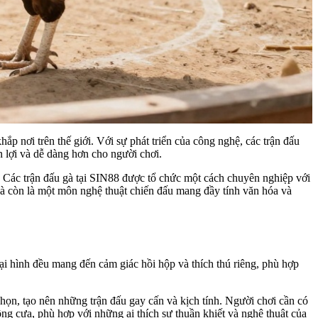
ắp nơi trên thế giới. Với sự phát triển của công nghệ, các trận đấu
n lợi và dễ dàng hơn cho người chơi.
 Các trận đấu gà tại SIN88 được tổ chức một cách chuyên nghiệp với
á gà còn là một môn nghệ thuật chiến đấu mang đầy tính văn hóa và
loại hình đều mang đến cảm giác hồi hộp và thích thú riêng, phù hợp
nhọn, tạo nên những trận đấu gay cấn và kịch tính. Người chơi cần có
ng cựa, phù hợp với những ai thích sự thuần khiết và nghệ thuật của