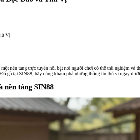
 một nền tảng trực tuyến nổi bật nơi người chơi có thể trải nghiệm và 
ia Đá gà tại SIN88, hãy cùng khám phá những thông tin thú vị ngay dưới
và nền tảng SIN88