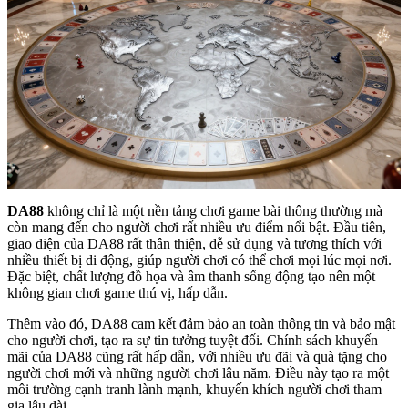
DA88
không chỉ là một nền tảng chơi game bài thông thường mà
còn mang đến cho người chơi rất nhiều ưu điểm nổi bật. Đầu tiên,
giao diện của DA88 rất thân thiện, dễ sử dụng và tương thích với
nhiều thiết bị di động, giúp người chơi có thể chơi mọi lúc mọi nơi.
Đặc biệt, chất lượng đồ họa và âm thanh sống động tạo nên một
không gian chơi game thú vị, hấp dẫn.
Thêm vào đó, DA88 cam kết đảm bảo an toàn thông tin và bảo mật
cho người chơi, tạo ra sự tin tưởng tuyệt đối. Chính sách khuyến
mãi của DA88 cũng rất hấp dẫn, với nhiều ưu đãi và quà tặng cho
người chơi mới và những người chơi lâu năm. Điều này tạo ra một
môi trường cạnh tranh lành mạnh, khuyến khích người chơi tham
gia lâu dài.