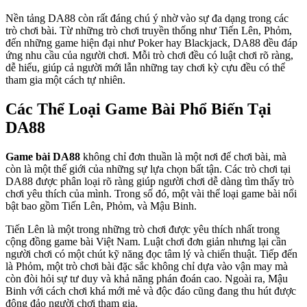
Nền tảng DA88 còn rất đáng chú ý nhờ vào sự đa dạng trong các
trò chơi bài. Từ những trò chơi truyền thống như Tiến Lên, Phỏm,
đến những game hiện đại như Poker hay Blackjack, DA88 đều đáp
ứng nhu cầu của người chơi. Mỗi trò chơi đều có luật chơi rõ ràng,
dễ hiểu, giúp cả người mới lẫn những tay chơi kỳ cựu đều có thể
tham gia một cách tự nhiên.
Các Thể Loại Game Bài Phổ Biến Tại
DA88
Game bài DA88
không chỉ đơn thuần là một nơi để chơi bài, mà
còn là một thế giới của những sự lựa chọn bất tận. Các trò chơi tại
DA88 được phân loại rõ ràng giúp người chơi dễ dàng tìm thấy trò
chơi yêu thích của mình. Trong số đó, một vài thể loại game bài nổi
bật bao gồm Tiến Lên, Phỏm, và Mậu Binh.
Tiến Lên là một trong những trò chơi được yêu thích nhất trong
cộng đồng game bài Việt Nam. Luật chơi đơn giản nhưng lại cần
người chơi có một chút kỹ năng đọc tâm lý và chiến thuật. Tiếp đến
là Phỏm, một trò chơi bài đặc sắc không chỉ dựa vào vận may mà
còn đòi hỏi sự tư duy và khả năng phán đoán cao. Ngoài ra, Mậu
Binh với cách chơi khá mới mẻ và độc đáo cũng đang thu hút được
đông đảo người chơi tham gia.