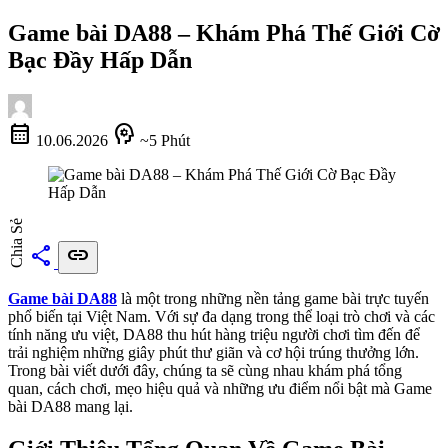
Game bài DA88 – Khám Phá Thế Giới Cờ
Bạc Đầy Hấp Dẫn
calendar_month
psychology
10.06.2026
~5 Phút
Chia Sẻ
share
link
Game bài DA88
là một trong những nền tảng game bài trực tuyến
phổ biến tại Việt Nam. Với sự đa dạng trong thể loại trò chơi và các
tính năng ưu việt, DA88 thu hút hàng triệu người chơi tìm đến để
trải nghiệm những giây phút thư giãn và cơ hội trúng thưởng lớn.
Trong bài viết dưới đây, chúng ta sẽ cùng nhau khám phá tổng
quan, cách chơi, mẹo hiệu quả và những ưu điểm nổi bật mà Game
bài DA88 mang lại.