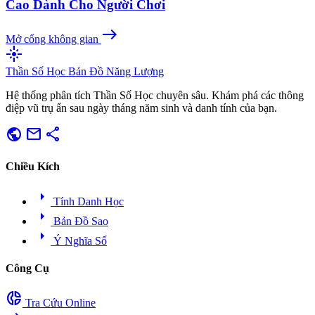
Cao Dành Cho Người Chơi
east
Mở cổng không gian
flare
Thần Số Học
Bản Đồ Năng Lượng
Hệ thống phân tích Thần Số Học chuyên sâu. Khám phá các thông
điệp vũ trụ ẩn sau ngày tháng năm sinh và danh tính của bạn.
public
mail
share
Chiều Kích
arrow_right
Tính Danh Học
arrow_right
Bản Đồ Sao
arrow_right
Ý Nghĩa Số
Công Cụ
donut_small
Tra Cứu Online