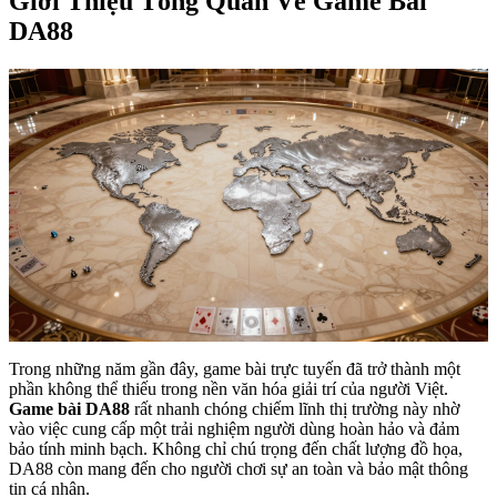
Giới Thiệu Tổng Quan Về Game Bài
DA88
Trong những năm gần đây, game bài trực tuyến đã trở thành một
phần không thể thiếu trong nền văn hóa giải trí của người Việt.
Game bài DA88
rất nhanh chóng chiếm lĩnh thị trường này nhờ
vào việc cung cấp một trải nghiệm người dùng hoàn hảo và đảm
bảo tính minh bạch. Không chỉ chú trọng đến chất lượng đồ họa,
DA88 còn mang đến cho người chơi sự an toàn và bảo mật thông
tin cá nhân.