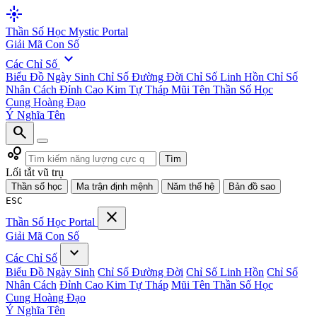
flare
Thần Số Học
Mystic Portal
Giải Mã Con Số
expand_more
Các Chỉ Số
Biểu Đồ Ngày Sinh
Chỉ Số Đường Đời
Chỉ Số Linh Hồn
Chỉ Số
Nhân Cách
Đỉnh Cao Kim Tự Tháp
Mũi Tên Thần Số Học
Cung Hoàng Đạo
Ý Nghĩa Tên
search
bubble_chart
Tìm
Lối tắt vũ trụ
Thần số học
Ma trận định mệnh
Năm thế hệ
Bản đồ sao
ESC
close
Thần Số Học
Portal
Giải Mã Con Số
expand_more
Các Chỉ Số
Biểu Đồ Ngày Sinh
Chỉ Số Đường Đời
Chỉ Số Linh Hồn
Chỉ Số
Nhân Cách
Đỉnh Cao Kim Tự Tháp
Mũi Tên Thần Số Học
Cung Hoàng Đạo
Ý Nghĩa Tên