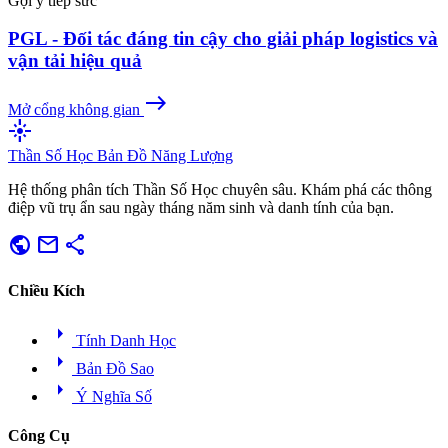
Gợi ý tiếp sức
PGL - Đối tác đáng tin cậy cho giải pháp logistics và
vận tải hiệu quả
east
Mở cổng không gian
flare
Thần Số Học
Bản Đồ Năng Lượng
Hệ thống phân tích Thần Số Học chuyên sâu. Khám phá các thông
điệp vũ trụ ẩn sau ngày tháng năm sinh và danh tính của bạn.
public
mail
share
Chiều Kích
arrow_right
Tính Danh Học
arrow_right
Bản Đồ Sao
arrow_right
Ý Nghĩa Số
Công Cụ