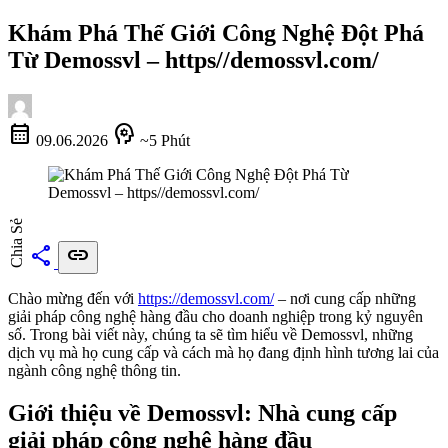
Khám Phá Thế Giới Công Nghệ Đột Phá
Từ Demossvl – https//demossvl.com/
calendar_month
psychology
09.06.2026
~5 Phút
Chia Sẻ
share
link
Chào mừng đến với
https://demossvl.com/
– nơi cung cấp những
giải pháp công nghệ hàng đầu cho doanh nghiệp trong kỷ nguyên
số. Trong bài viết này, chúng ta sẽ tìm hiểu về Demossvl, những
dịch vụ mà họ cung cấp và cách mà họ đang định hình tương lai của
ngành công nghệ thông tin.
Giới thiệu về Demossvl: Nhà cung cấp
giải pháp công nghệ hàng đầu