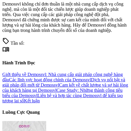
Demossvl không chỉ đơn thuần là một nhà cung cấp dịch vụ công
nghệ, mà còn là một đối tác chiến lược giúp doanh nghiệp phát
triển. Qua việc cung cấp các giải pháp công nghệ đột phá,
Demossvl đã chứng minh được sự cam kết của mình đối với chất
lượng và sự hài lòng của khách hàng. Hãy để Demossvl đồng hành
cùng bạn trong hành trình chuyển đổi số của doanh nghiệp.
sell
Tần số:
menu_book
Hành Trình Đọc
Giới thiệu về Demossvl: Nhà cung cấp giải pháp công nghệ hàng
đầu
Các lĩnh vực hoạt động chính của Demossvl
Dịch vụ nổi bật và
giải pháp đổi mới từ Demossvl
Cam kết về chất lượng và sự hài lòng
của khách hàng tại Demossvl
Case Study: Những thành công tiêu
biểu của Demossvl
Liên hệ và hợp tác cùng Demossvl để kiến tạo
tương lai số
Kết luận
Luồng Cực Quang