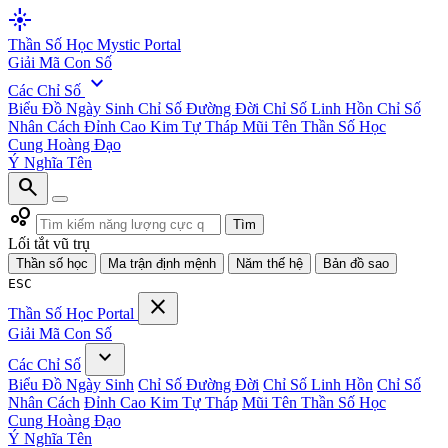
flare
Thần Số Học
Mystic Portal
Giải Mã Con Số
expand_more
Các Chỉ Số
Biểu Đồ Ngày Sinh
Chỉ Số Đường Đời
Chỉ Số Linh Hồn
Chỉ Số
Nhân Cách
Đỉnh Cao Kim Tự Tháp
Mũi Tên Thần Số Học
Cung Hoàng Đạo
Ý Nghĩa Tên
search
bubble_chart
Tìm
Lối tắt vũ trụ
Thần số học
Ma trận định mệnh
Năm thế hệ
Bản đồ sao
ESC
close
Thần Số Học
Portal
Giải Mã Con Số
expand_more
Các Chỉ Số
Biểu Đồ Ngày Sinh
Chỉ Số Đường Đời
Chỉ Số Linh Hồn
Chỉ Số
Nhân Cách
Đỉnh Cao Kim Tự Tháp
Mũi Tên Thần Số Học
Cung Hoàng Đạo
Ý Nghĩa Tên