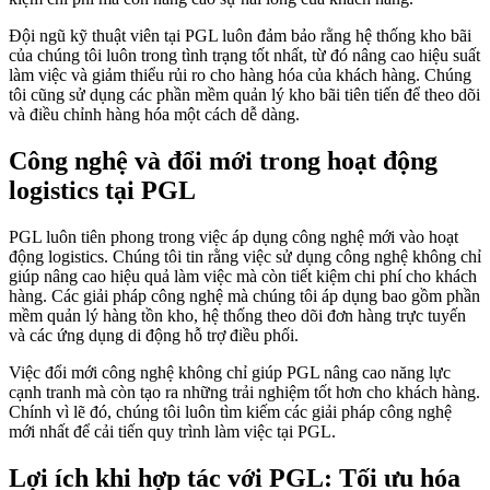
Đội ngũ kỹ thuật viên tại PGL luôn đảm bảo rằng hệ thống kho bãi
của chúng tôi luôn trong tình trạng tốt nhất, từ đó nâng cao hiệu suất
làm việc và giảm thiểu rủi ro cho hàng hóa của khách hàng. Chúng
tôi cũng sử dụng các phần mềm quản lý kho bãi tiên tiến để theo dõi
và điều chỉnh hàng hóa một cách dễ dàng.
Công nghệ và đổi mới trong hoạt động
logistics tại PGL
PGL luôn tiên phong trong việc áp dụng công nghệ mới vào hoạt
động logistics. Chúng tôi tin rằng việc sử dụng công nghệ không chỉ
giúp nâng cao hiệu quả làm việc mà còn tiết kiệm chi phí cho khách
hàng. Các giải pháp công nghệ mà chúng tôi áp dụng bao gồm phần
mềm quản lý hàng tồn kho, hệ thống theo dõi đơn hàng trực tuyến
và các ứng dụng di động hỗ trợ điều phối.
Việc đổi mới công nghệ không chỉ giúp PGL nâng cao năng lực
cạnh tranh mà còn tạo ra những trải nghiệm tốt hơn cho khách hàng.
Chính vì lẽ đó, chúng tôi luôn tìm kiếm các giải pháp công nghệ
mới nhất để cải tiến quy trình làm việc tại PGL.
Lợi ích khi hợp tác với PGL: Tối ưu hóa