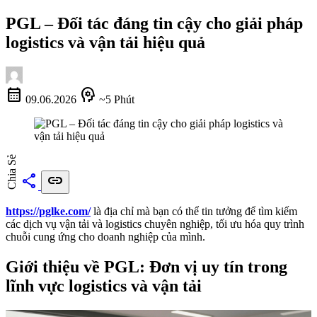
PGL – Đối tác đáng tin cậy cho giải pháp
logistics và vận tải hiệu quả
calendar_month
psychology
09.06.2026
~5 Phút
Chia Sẻ
share
link
https://pglke.com/
là địa chỉ mà bạn có thể tin tưởng để tìm kiếm
các dịch vụ vận tải và logistics chuyên nghiệp, tối ưu hóa quy trình
chuỗi cung ứng cho doanh nghiệp của mình.
Giới thiệu về PGL: Đơn vị uy tín trong
lĩnh vực logistics và vận tải