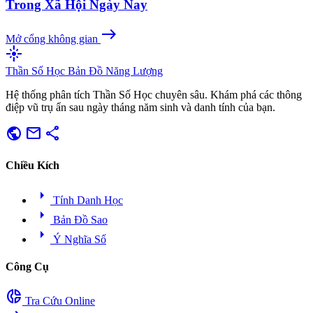
Trong Xã Hội Ngày Nay
east
Mở cổng không gian
flare
Thần Số Học
Bản Đồ Năng Lượng
Hệ thống phân tích Thần Số Học chuyên sâu. Khám phá các thông
điệp vũ trụ ẩn sau ngày tháng năm sinh và danh tính của bạn.
public
mail
share
Chiều Kích
arrow_right
Tính Danh Học
arrow_right
Bản Đồ Sao
arrow_right
Ý Nghĩa Số
Công Cụ
donut_small
Tra Cứu Online