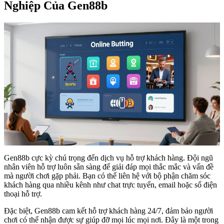
Nghiệp Của Gen88b
Gen88b cực kỳ chú trọng đến dịch vụ hỗ trợ khách hàng. Đội ngũ
nhân viên hỗ trợ luôn sẵn sàng để giải đáp mọi thắc mắc và vấn đề
mà người chơi gặp phải. Bạn có thể liên hệ với bộ phận chăm sóc
khách hàng qua nhiều kênh như chat trực tuyến, email hoặc số điện
thoại hỗ trợ.
Đặc biệt, Gen88b cam kết hỗ trợ khách hàng 24/7, đảm bảo người
chơi có thể nhận được sự giúp đỡ mọi lúc mọi nơi. Đây là một trong