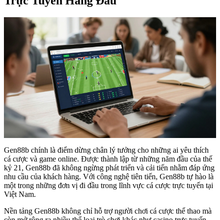
Trực Tuyến Hàng Đầu
Gen88b chính là điểm dừng chân lý tưởng cho những ai yêu thích
cá cược và game online. Được thành lập từ những năm đầu của thế
kỷ 21, Gen88b đã không ngừng phát triển và cải tiến nhằm đáp ứng
nhu cầu của khách hàng. Với công nghệ tiên tiến, Gen88b tự hào là
một trong những đơn vị đi đầu trong lĩnh vực cá cược trực tuyến tại
Việt Nam.
Nền tảng Gen88b không chỉ hỗ trợ người chơi cá cược thể thao mà
còn mở rộng ra nhiều thể loại trò chơi khác như casino trực tuyến,