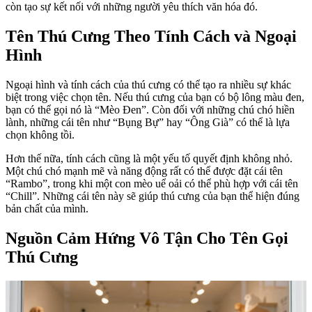
còn tạo sự kết nối với những người yêu thích văn hóa đó.
Tên Thú Cưng Theo Tính Cách và Ngoại
Hình
Ngoại hình và tính cách của thú cưng có thể tạo ra nhiều sự khác
biệt trong việc chọn tên. Nếu thú cưng của bạn có bộ lông màu đen,
bạn có thể gọi nó là “Mèo Đen”. Còn đối với những chú chó hiền
lành, những cái tên như “Bụng Bự” hay “Ông Già” có thể là lựa
chọn không tồi.
Hơn thế nữa, tính cách cũng là một yếu tố quyết định không nhỏ.
Một chú chó mạnh mẽ và năng động rất có thể được đặt cái tên
“Rambo”, trong khi một con mèo uể oải có thể phù hợp với cái tên
“Chill”. Những cái tên này sẽ giúp thú cưng của bạn thể hiện đúng
bản chất của mình.
Nguồn Cảm Hứng Vô Tận Cho Tên Gọi
Thú Cưng