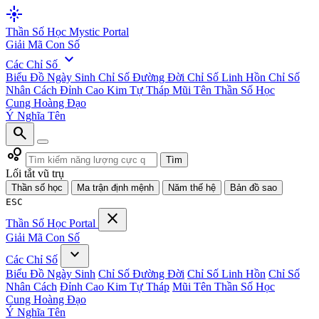
flare
Thần Số Học
Mystic Portal
Giải Mã Con Số
expand_more
Các Chỉ Số
Biểu Đồ Ngày Sinh
Chỉ Số Đường Đời
Chỉ Số Linh Hồn
Chỉ Số
Nhân Cách
Đỉnh Cao Kim Tự Tháp
Mũi Tên Thần Số Học
Cung Hoàng Đạo
Ý Nghĩa Tên
search
bubble_chart
Tìm
Lối tắt vũ trụ
Thần số học
Ma trận định mệnh
Năm thế hệ
Bản đồ sao
ESC
close
Thần Số Học
Portal
Giải Mã Con Số
expand_more
Các Chỉ Số
Biểu Đồ Ngày Sinh
Chỉ Số Đường Đời
Chỉ Số Linh Hồn
Chỉ Số
Nhân Cách
Đỉnh Cao Kim Tự Tháp
Mũi Tên Thần Số Học
Cung Hoàng Đạo
Ý Nghĩa Tên