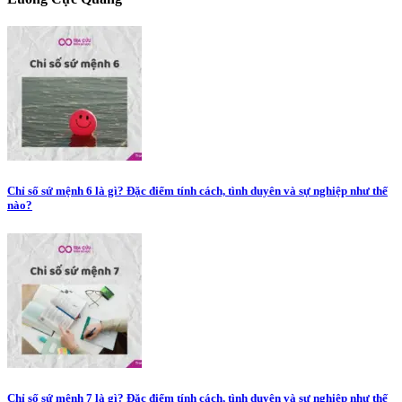
Chỉ số sứ mệnh 6 là gì? Đặc điểm tính cách, tình duyên và sự nghiệp như thế
nào?
Chỉ số sứ mệnh 7 là gì? Đặc điểm tính cách, tình duyên và sự nghiệp như thế