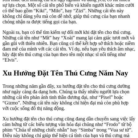
sự lựa chọn. Một số cái tên phổ biến và khiến người khác mỉm cười
có thể bao gồm “Kiki”, “Milo”, hay “Zizi”. Những cái tên này
không chỉ đáng yêu mà còn dễ nhớ, giúp thú cưng của bạn nhanh
chóng nhận ra được tiếng gọi của bạn.
Ngoài ra, bạn có thể tìm kiếm sự đổi mới khi đặt tên cho thú cưng.
Những cái tên như “Mít” hay “Xoài” mang lại cảm giác tươi mới và
gần gũi với thiên nhiên. Bạn cũng có thể kết hợp sở thích hoặc niềm
đam mê của mình với các cái tên. Ví dụ, nếu bạn yêu thích âm nhạc,
hãy đặt tên thú cưng của bạn theo tên một nhạc sĩ nổi tiếng như
“Elvis”.
Xu Hướng Đặt Tên Thú Cưng Năm Nay
Trong những năm gần đây, xu hướng đặt tên cho thú cưng dường
như ngày càng đa dạng hơn. Chúng ta thấy nhiều người lựa chọn
những cái tên phản ánh tinh thần đương đại, như “Pixel” hoặc
“Gizmo”. Những cái tên này không chỉ hiện đại mà còn phù hợp
với cuộc sống đô thị năng động.
Xu hướng đặt tên cho thú cưng cũng đang dần chuyển sang việc lấy
cảm hứng từ các biểu tượng văn hóa đại chúng như “Frodo” từ bộ
phim “Chúa tể những chiếc nhẫn” hay “Simba” trong “Vua sư tử”.
Điều này không chỉ giúp thể hiện cá tính của bạn và thú cưng mà