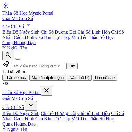
flare
Thần Số Học
Mystic Portal
Giải Mã Con Số
expand_more
Các Chỉ Số
Biểu Đồ Ngày Sinh
Chỉ Số Đường Đời
Chỉ Số Linh Hồn
Chỉ Số
Nhân Cách
Đỉnh Cao Kim Tự Tháp
Mũi Tên Thần Số Học
Cung Hoàng Đạo
Ý Nghĩa Tên
search
bubble_chart
Tìm
Lối tắt vũ trụ
Thần số học
Ma trận định mệnh
Năm thế hệ
Bản đồ sao
ESC
close
Thần Số Học
Portal
Giải Mã Con Số
expand_more
Các Chỉ Số
Biểu Đồ Ngày Sinh
Chỉ Số Đường Đời
Chỉ Số Linh Hồn
Chỉ Số
Nhân Cách
Đỉnh Cao Kim Tự Tháp
Mũi Tên Thần Số Học
Cung Hoàng Đạo
Ý Nghĩa Tên