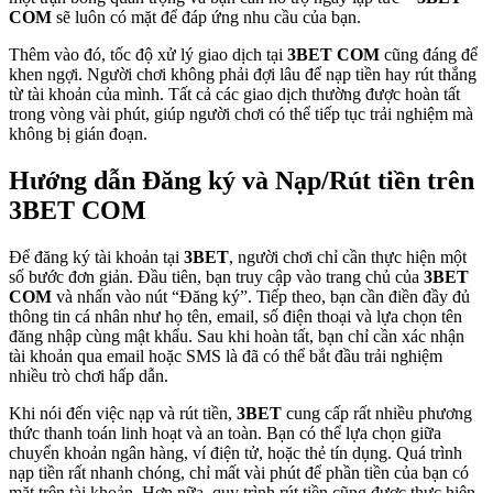
COM
sẽ luôn có mặt để đáp ứng nhu cầu của bạn.
Thêm vào đó, tốc độ xử lý giao dịch tại
3BET COM
cũng đáng để
khen ngợi. Người chơi không phải đợi lâu để nạp tiền hay rút thắng
từ tài khoản của mình. Tất cả các giao dịch thường được hoàn tất
trong vòng vài phút, giúp người chơi có thể tiếp tục trải nghiệm mà
không bị gián đoạn.
Hướng dẫn Đăng ký và Nạp/Rút tiền trên
3BET COM
Để đăng ký tài khoản tại
3BET
, người chơi chỉ cần thực hiện một
số bước đơn giản. Đầu tiên, bạn truy cập vào trang chủ của
3BET
COM
và nhấn vào nút “Đăng ký”. Tiếp theo, bạn cần điền đầy đủ
thông tin cá nhân như họ tên, email, số điện thoại và lựa chọn tên
đăng nhập cùng mật khẩu. Sau khi hoàn tất, bạn chỉ cần xác nhận
tài khoản qua email hoặc SMS là đã có thể bắt đầu trải nghiệm
nhiều trò chơi hấp dẫn.
Khi nói đến việc nạp và rút tiền,
3BET
cung cấp rất nhiều phương
thức thanh toán linh hoạt và an toàn. Bạn có thể lựa chọn giữa
chuyển khoản ngân hàng, ví điện tử, hoặc thẻ tín dụng. Quá trình
nạp tiền rất nhanh chóng, chỉ mất vài phút để phần tiền của bạn có
mặt trên tài khoản. Hơn nữa, quy trình rút tiền cũng được thực hiện