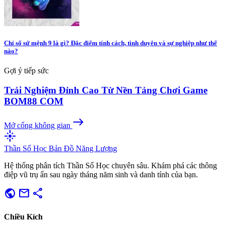
Chỉ số sứ mệnh 9 là gì? Đặc điểm tính cách, tình duyên và sự nghiệp như thế
nào?
Gợi ý tiếp sức
Trải Nghiệm Đỉnh Cao Từ Nền Tảng Chơi Game
BOM88 COM
east
Mở cổng không gian
flare
Thần Số Học
Bản Đồ Năng Lượng
Hệ thống phân tích Thần Số Học chuyên sâu. Khám phá các thông
điệp vũ trụ ẩn sau ngày tháng năm sinh và danh tính của bạn.
public
mail
share
Chiều Kích