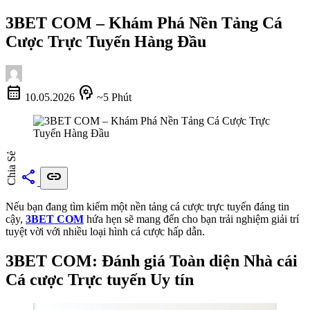
3BET COM – Khám Phá Nền Tảng Cá
Cược Trực Tuyến Hàng Đầu
calendar_month
psychology
10.05.2026
~5 Phút
Chia Sẻ
share
link
Nếu bạn đang tìm kiếm một nền tảng cá cược trực tuyến đáng tin
cậy,
3BET COM
hứa hẹn sẽ mang đến cho bạn trải nghiệm giải trí
tuyệt vời với nhiều loại hình cá cược hấp dẫn.
3BET COM: Đánh giá Toàn diện Nhà cái
Cá cược Trực tuyến Uy tín