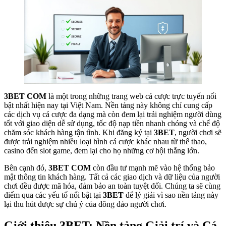
3BET COM
là một trong những trang web cá cược trực tuyến nổi
bật nhất hiện nay tại Việt Nam. Nền tảng này không chỉ cung cấp
các dịch vụ cá cược đa dạng mà còn đem lại trải nghiệm người dùng
tốt với giao diện dễ sử dụng, tốc độ nạp tiền nhanh chóng và chế độ
chăm sóc khách hàng tận tình. Khi đăng ký tại
3BET
, người chơi sẽ
được trải nghiệm nhiều loại hình cá cược khác nhau từ thể thao,
casino đến slot game, đem lại cho họ những cơ hội thắng lớn.
Bên cạnh đó,
3BET COM
còn đầu tư mạnh mẽ vào hệ thống bảo
mật thông tin khách hàng. Tất cả các giao dịch và dữ liệu của người
chơi đều được mã hóa, đảm bảo an toàn tuyệt đối. Chúng ta sẽ cùng
điểm qua các yếu tố nổi bật tại
3BET
để lý giải vì sao nền tảng này
lại thu hút được sự chú ý của đông đảo người chơi.
Giới thiệu 3BET: Nền tảng Giải trí và Cá