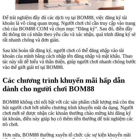
Để trải nghiệm đầy đủ các dịch vụ tại BOM88, việc đăng ký tài
khoản là vô cùng quan trọng. Người chơi chỉ cần truy cập vào trang
chủ của BOM88 COM và chọn mục “Đăng ký”. Sau đó, điền đầy
đủ thông tin cá nhân theo yêu cầu và xác nhận, quá trình đăng ký sẽ
rất nhanh chóng và đơn giản.
Sau khi hoàn tất đăng ký, người chơi có thể đăng nhập vào tài
khoản của mình bằng cách nhập tên đăng nhập và mật khẩu. Thao
tác này rất dễ hiểu và thân thiện, giúp người chơi nhanh chóng bước
vào thế giới giải trí tại BOM88.
Các chương trình khuyến mãi hấp dẫn
dành cho người chơi BOM88
BOM88 không chỉ nổi bật với các sản phẩm chất lượng mà còn thu
hút người chơi bởi nhiều chương trình khuyến mãi đa dạng. Người
chơi mới sẽ được nhận các khoản thưởng chào mừng khi đăng ký
tài khoản, điều này giúp họ có thêm tiền thưởng để trải nghiệm các
trò chơi.
Hơn nữa, BOM88 thường xuyên tổ chức các sự kiện khuyến mãi