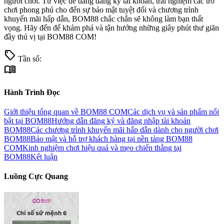
người chơi. Từ việc dễ dàng đăng ký tài khoản, trải nghiệm các trò
chơi phong phú cho đến sự bảo mật tuyệt đối và chương trình
khuyến mãi hấp dẫn, BOM88 chắc chắn sẽ không làm bạn thất
vọng. Hãy đến để khám phá và tận hưởng những giây phút thư giãn
đầy thú vị tại BOM88 COM!
sell
Tần số:
menu_book
Hành Trình Đọc
Giới thiệu tổng quan về BOM88 COM
Các dịch vụ và sản phẩm nổi
bật tại BOM88
Hướng dẫn đăng ký và đăng nhập tài khoản
BOM88
Các chương trình khuyến mãi hấp dẫn dành cho người chơi
BOM88
Bảo mật và hỗ trợ khách hàng tại nền tảng BOM88
COM
Kinh nghiệm chơi hiệu quả và mẹo chiến thắng tại
BOM88
Kết luận
Luồng Cực Quang