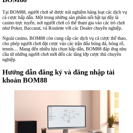
Tại BOM88, người chơi sẽ được trải nghiệm hàng loạt các dịch vụ
cá cược hấp dẫn. Một trong những sản phẩm nổi bật tại đây là
casino trực tuyến, nơi người chơi có thể tham gia vào các trò chơi
như Poker, Baccarat, và Roulette với các Dealer chuyên nghiệp.
Ngoài casino, BOM88 còn cung cấp các dịch vụ cá cược thể thao,
cho phép người chơi đặt cược vào các trận đấu bóng đá, bóng rổ,
tennis… Mang đến nhiều lựa chọn hấp dẫn, BOM88 đáp ứng nhu
cầu từ những người chơi mới đến các tầng lớp cược thủ chuyên
nghiệp.
Hướng dẫn đăng ký và đăng nhập tài
khoản BOM88