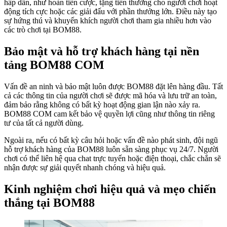
hấp dẫn, như hoàn tiền cược, tặng tiền thưởng cho người chơi hoạt
động tích cực hoặc các giải đấu với phần thưởng lớn. Điều này tạo
sự hứng thú và khuyến khích người chơi tham gia nhiều hơn vào
các trò chơi tại BOM88.
Bảo mật và hỗ trợ khách hàng tại nền
tảng BOM88 COM
Vấn đề an ninh và bảo mật luôn được BOM88 đặt lên hàng đầu. Tất
cả các thông tin của người chơi sẽ được mã hóa và lưu trữ an toàn,
đảm bảo rằng không có bất kỳ hoạt động gian lận nào xảy ra.
BOM88 COM cam kết bảo vệ quyền lợi cũng như thông tin riêng
tư của tất cả người dùng.
Ngoài ra, nếu có bất kỳ câu hỏi hoặc vấn đề nào phát sinh, đội ngũ
hỗ trợ khách hàng của BOM88 luôn sẵn sàng phục vụ 24/7. Người
chơi có thể liên hệ qua chat trực tuyến hoặc điện thoại, chắc chắn sẽ
nhận được sự giải quyết nhanh chóng và hiệu quả.
Kinh nghiệm chơi hiệu quả và mẹo chiến
thắng tại BOM88