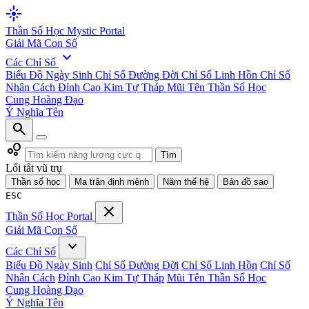
flare
Thần Số Học
Mystic Portal
Giải Mã Con Số
expand_more
Các Chỉ Số
Biểu Đồ Ngày Sinh
Chỉ Số Đường Đời
Chỉ Số Linh Hồn
Chỉ Số
Nhân Cách
Đỉnh Cao Kim Tự Tháp
Mũi Tên Thần Số Học
Cung Hoàng Đạo
Ý Nghĩa Tên
search
bubble_chart
Tìm
Lối tắt vũ trụ
Thần số học
Ma trận định mệnh
Năm thế hệ
Bản đồ sao
ESC
close
Thần Số Học
Portal
Giải Mã Con Số
expand_more
Các Chỉ Số
Biểu Đồ Ngày Sinh
Chỉ Số Đường Đời
Chỉ Số Linh Hồn
Chỉ Số
Nhân Cách
Đỉnh Cao Kim Tự Tháp
Mũi Tên Thần Số Học
Cung Hoàng Đạo
Ý Nghĩa Tên