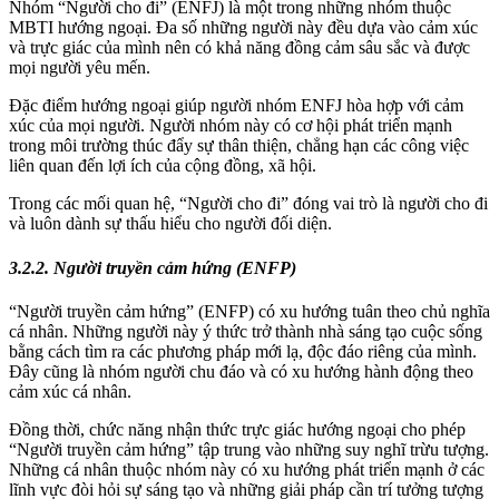
Nhóm “Người cho đi” (ENFJ) là một trong những nhóm thuộc
MBTI hướng ngoại. Đa số những người này đều dựa vào cảm xúc
và trực giác của mình nên có khả năng đồng cảm sâu sắc và được
mọi người yêu mến.
Đặc điểm hướng ngoại giúp người nhóm ENFJ hòa hợp với cảm
xúc của mọi người. Người nhóm này có cơ hội phát triển mạnh
trong môi trường thúc đẩy sự thân thiện, chẳng hạn các công việc
liên quan đến lợi ích của cộng đồng, xã hội.
Trong các mối quan hệ, “Người cho đi” đóng vai trò là người cho đi
và luôn dành sự thấu hiểu cho người đối diện.
3.2.2. Người truyền cảm hứng (ENFP)
“Người truyền cảm hứng” (ENFP) có xu hướng tuân theo chủ nghĩa
cá nhân. Những người này ý thức trở thành nhà sáng tạo cuộc sống
bằng cách tìm ra các phương pháp mới lạ, độc đáo riêng của mình.
Đây cũng là nhóm người chu đáo và có xu hướng hành động theo
cảm xúc cá nhân.
Đồng thời, chức năng nhận thức trực giác hướng ngoại cho phép
“Người truyền cảm hứng” tập trung vào những suy nghĩ trừu tượng.
Những cá nhân thuộc nhóm này có xu hướng phát triển mạnh ở các
lĩnh vực đòi hỏi sự sáng tạo và những giải pháp cần trí tưởng tượng