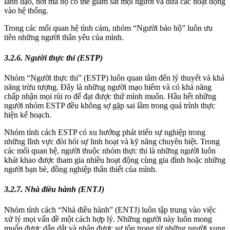
lãnh đạo, nơi mà họ có thể giám sát mọi người và đưa các hoạt động
vào hệ thống.
Trong các mối quan hệ tình cảm, nhóm “Người bảo hộ” luôn ưu
tiên những người thân yêu của mình.
3.2.6. Người thực thi (ESTP)
Nhóm “Người thực thi” (ESTP) luôn quan tâm đến lý thuyết và khả
năng trừu tượng. Đây là những người mạo hiểm và có khả năng
chấp nhận mọi rủi ro để đạt được thứ mình muốn. Hầu hết những
người nhóm ESTP đều không sợ gặp sai lầm trong quá trình thực
hiện kế hoạch.
Nhóm tính cách ESTP có xu hướng phát triển sự nghiệp trong
những lĩnh vực đòi hỏi sự linh hoạt và kỹ năng chuyên biệt. Trong
các mối quan hệ, người thuộc nhóm thực thi là những người luôn
khát khao được tham gia nhiều hoạt động cùng gia đình hoặc những
người bạn bè, đồng nghiệp thân thiết của mình.
3.2.7. Nhà điều hành (ENTJ)
Nhóm tính cách “Nhà điều hành” (ENTJ) luôn tập trung vào việc
xử lý mọi vấn đề một cách hợp lý. Những người này luôn mong
muốn được dẫn dắt và nhận được sự tôn trọng từ những người xung