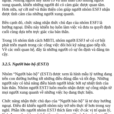
ngoại. Những người này luôn cỗ vũ tinh thần cho những người
xung quanh, khiến những người đó có cảm giác được quan tâm.
Hơn nữa, sự cởi mở và thân thiện còn giúp người nhóm ESFJ nhận
được tình cảm của những người xung quanh.
Bên cạnh đó, chức năng nhận thức chủ đạo của nhóm ESFJ là
hướng ngoại. Điều này khiến họ luôn làm việc và đưa ra quyết định
cuối cùng dựa trên trực giác của bản thân.
Trong 16 nhóm tính cách MBTI, nhóm người ESFJ sẽ có cơ hội
phát triển mạnh trong các công việc đòi hỏi kỹ năng giao tiếp tốt.
Về các mối quan hệ, đây là những người có sự ổn định và đáng tin
cậy.
3.2.5. Người bảo hộ (ESTJ)
Nhóm “Người bảo hộ” (ESTJ) được xem là hình mẫu lý tưởng đang
trên con đường hướng tới những điều đúng đắn và tốt đẹp. Những
người này có khả năng điều hành người khác bởi sự nhiệt tình của
bản thân. Nhóm người ESTJ luôn muốn nhận được sự công nhận từ
mọi người xung quanh về những việc họ đang thực hiện.
Chức năng nhận thức chủ đạo của “Người bảo hộ” là tư duy hướng
ngoại. Điều đó khiến người nhóm này trở nên thực tế hơn trong suy
nghĩ. Phần lớn người nhóm ESTJ thích làm việc ở các vị trí quản lý,