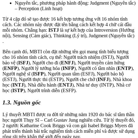
Nguyên tắc, phương pháp hành động: Judgment (Nguyên tắc)
– Perception (Linh hoạt)
Từ 4 cặp đó sẽ tạo được 16 kết hợp tương ứng với 16 nhóm tính
cách. Các nhóm này được đặt tên bằng cách kết hợp 4 chữ cái đầu
mỗi nhóm. Chẳng hạn:
ISTJ
là sự kết hợp của Introversion (Hướng
nội), Sensing (Cảm giác), Thinking (Lý trí), Judgment (Nguyên tắc)
.
Bên cạnh đó, MBTI còn đặt những tên gọi mang tính biểu tượng
cho 16 nhóm tính cách, cụ thể: Người trách nhiệm (ISTJ), Người
bảo vệ (
ISFJ
), Người cho đi (
ENFJ
), Người truyền cảm hứng
(
ENFP
), Người lý tưởng hóa (
INFP
), Người có tầm nhìn (
ENTP
),
Người nghệ sĩ (
ISFP
), Người quan tâm (ESFJ), Người bảo hộ
(ESTJ), Người thực thi (ESTP), Người che chở (
INFJ
), Nhà khoa
học (
INTJ
), Nhà điều hành (
ENTJ
), Nhà tư duy (INTP), Nhà cơ
học (
ISTP
), Người trình diễn (ESFP).
1.3. Nguồn gốc
Lý thuyết MBTI được ra đời từ những năm 1920 do bác sĩ tâm thần
học người Thụy Sĩ – Carl Gustav Jung nghiên cứu. Từ lý thuyết đó,
2 người: Katharine Cook Briggs và con gái Isabel Briggs Myers đã
phát triển thành bài trắc nghiệm tính cách miễn phí và được sử dụng
rộng rãi trên khắp thế giới đến ngày nay.