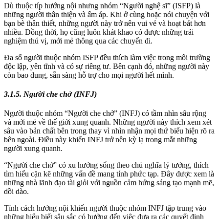
Dù thuộc típ hướng nội nhưng nhóm “Người nghệ sĩ” (ISFP) là
những người thân thiện và ấm áp. Khi ở cùng hoặc nói chuyện với
bạn bè thân thiết, những người này trở nên vui vẻ và hoạt bát hơn
nhiều. Đồng thời, họ cũng luôn khát khao có được những trải
nghiệm thú vị, mới mẻ thông qua các chuyến đi.
Đa số người thuộc nhóm ISFP đều thích làm việc trong môi trường
độc lập, yên tĩnh và có sự riêng tư. Bên cạnh đó, những người này
còn bao dung, sẵn sàng hỗ trợ cho mọi người hết mình.
3.1.5. Người che chở (INFJ)
Người thuộc nhóm “Người che chở” (INFJ) có tầm nhìn sâu rộng
và mới mẻ về thế giới xung quanh. Những người này thích xem xét
sâu vào bản chất bên trong thay vì nhìn nhận mọi thứ biểu hiện rõ ra
bên ngoài. Điều này khiến INFJ trở nên kỳ lạ trong mắt những
người xung quanh.
“Người che chở” có xu hướng sống theo chủ nghĩa lý tưởng, thích
tìm hiểu cặn kẽ những vấn đề mang tính phức tạp. Đây được xem là
những nhà lãnh đạo tài giỏi với nguồn cảm hứng sáng tạo mạnh mẽ,
dồi dào.
Tính cách hướng nội khiến người thuộc nhóm INFJ tập trung vào
những hiểu biết sâu sắc có hưởng đến việc đưa ra các quyết định