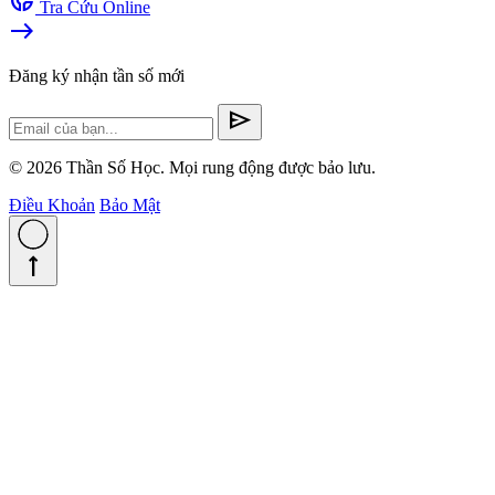
Tra Cứu Online
east
Đăng ký nhận tần số mới
send
© 2026 Thần Số Học. Mọi rung động được bảo lưu.
Điều Khoản
Bảo Mật
straight