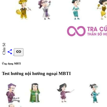
Chia Sẻ
share
link
Ứng dụng MBTI
Test hướng nội hướng ngoại MBTI