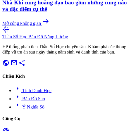
Nhà Khí cung hoàng đạo bao gồm những cung nào
và đặc điểm cụ thể
east
Mở cổng không gian
flare
Thần Số Học
Bản Đồ Năng Lượng
Hệ thống phân tích Thần Số Học chuyên sâu. Khám phá các thông
điệp vũ trụ ẩn sau ngày tháng năm sinh và danh tính của bạn.
public
mail
share
Chiều Kích
arrow_right
Tính Danh Học
arrow_right
Bản Đồ Sao
arrow_right
Ý Nghĩa Số
Công Cụ
donut_small