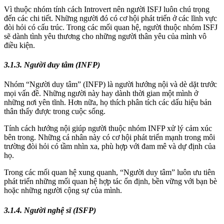
Vì thuộc nhóm tính cách Introvert nên người ISFJ luôn chú trọng
đến các chi tiết. Những người đó có cơ hội phát triển ở các lĩnh vực
đòi hỏi có cấu trúc. Trong các mối quan hệ, người thuộc nhóm ISFJ
sẽ dành tình yêu thương cho những người thân yêu của mình vô
điều kiện.
3.1.3. Người duy tâm (INFP)
Nhóm “Người duy tâm” (INFP) là người hướng nội và dè dặt trước
mọi vấn đề. Những người này hay dành thời gian một mình ở
những nơi yên tĩnh. Hơn nữa, họ thích phân tích các dấu hiệu bản
thân thấy được trong cuộc sống.
Tính cách hướng nội giúp người thuộc nhóm INFP xử lý cảm xúc
bên trong. Những cá nhân này có cơ hội phát triển mạnh trong môi
trường đòi hỏi có tầm nhìn xa, phù hợp với đam mê và dự định của
họ.
Trong các mối quan hệ xung quanh, “Người duy tâm” luôn ưu tiên
phát triển những mối quan hệ hợp tác ổn định, bền vững với bạn bè
hoặc những người cộng sự của mình.
3.1.4. Người nghệ sĩ (ISFP)