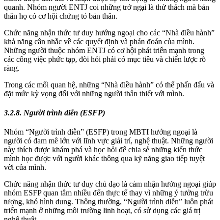
quanh. Nhóm người ENTJ coi những trở ngại là thử thách mà bản
thân họ có cơ hội chứng tỏ bản thân.
Chức năng nhận thức tư duy hướng ngoại cho các “Nhà điều hành”
khả năng cân nhắc về các quyết định và phán đoán của mình.
Những người thuộc nhóm ENTJ có cơ hội phát triển mạnh trong
các công việc phức tạp, đòi hỏi phải có mục tiêu và chiến lược rõ
ràng.
Trong các mối quan hệ, những “Nhà điều hành” có thể phấn đấu và
đặt mức kỳ vọng đối với những người thân thiết với mình.
3.2.8. Người trình diễn (ESFP)
Nhóm “Người trình diễn” (ESFP) trong MBTI hướng ngoại là
người có đam mê lớn với lĩnh vực giải trí, nghệ thuật. Những người
này thích được khám phá và học hỏi để chia sẻ những kiến thức
mình học được với người khác thông qua kỹ năng giao tiếp tuyệt
vời của mình.
Chức năng nhận thức tư duy chủ đạo là cảm nhận hướng ngoại giúp
nhóm ESFP quan tâm nhiều đến thực tế thay vì những ý tưởng trừu
tượng, khó hình dung. Thông thường, “Người trình diễn” luôn phát
triển mạnh ở những môi trường linh hoạt, có sử dụng các giá trị
nghệ thuật.