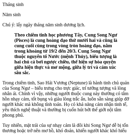
Tháng sinh
Năm sinh
Chú ý: lấy ngày tháng năm sinh dương lịch.
Theo chiêm tinh học phương Tây, Cung Song Ngư
(Pisces) là cung hoàng đạo thứ mười hai và cũng là
cung cuối cùng trong vòng tròn hoàng đạo, nằm
trong khoảng từ 19/2 đến 20/3. Cung Song Ngư
thuộc nguyên tố Nước (mệnh Thủy), biểu tượng là
hai chú cá bơi ngược chiều, thể hiện sự hòa quyện
giữa hiện thực và mơ mộng, giữa lý trí và cảm xúc
sâu sắc.
Trong chiêm tinh, Sao Hải Vương (Neptune) là hành tinh chủ quản
của Song Ngư – biểu trưng cho trực giác, trí tưởng tượng và lòng
nhân ái. Chính vì vậy, những người thuộc cung này thường có tâm
hồn nhạy cảm, tốt bụng và giàu lòng trắc ẩn, luôn sẵn sàng giúp đỡ
người khác mà không tính toán. Họ có khả năng cảm nhận tinh tế,
yêu thích nghệ thuật và thường bị cuốn hút bởi thế giới nội tâm
phong phú.
Tuy nhiên, mặt trái của sự nhạy cảm là đôi khi Song Ngư dễ bị tổn
thương hoặc trở nên mơ hồ, khó đoán, khiến người khác khó hiểu