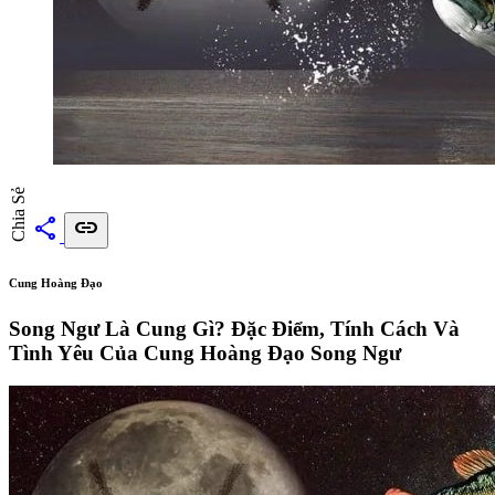
Chia Sẻ
share
link
Cung Hoàng Đạo
Song Ngư Là Cung Gì? Đặc Điểm, Tính Cách Và
Tình Yêu Của Cung Hoàng Đạo Song Ngư