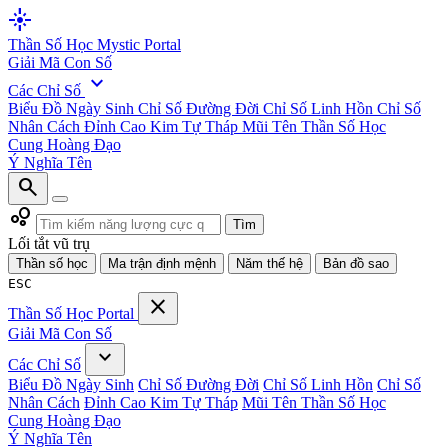
flare
Thần Số Học
Mystic Portal
Giải Mã Con Số
expand_more
Các Chỉ Số
Biểu Đồ Ngày Sinh
Chỉ Số Đường Đời
Chỉ Số Linh Hồn
Chỉ Số
Nhân Cách
Đỉnh Cao Kim Tự Tháp
Mũi Tên Thần Số Học
Cung Hoàng Đạo
Ý Nghĩa Tên
search
bubble_chart
Tìm
Lối tắt vũ trụ
Thần số học
Ma trận định mệnh
Năm thế hệ
Bản đồ sao
ESC
close
Thần Số Học
Portal
Giải Mã Con Số
expand_more
Các Chỉ Số
Biểu Đồ Ngày Sinh
Chỉ Số Đường Đời
Chỉ Số Linh Hồn
Chỉ Số
Nhân Cách
Đỉnh Cao Kim Tự Tháp
Mũi Tên Thần Số Học
Cung Hoàng Đạo
Ý Nghĩa Tên