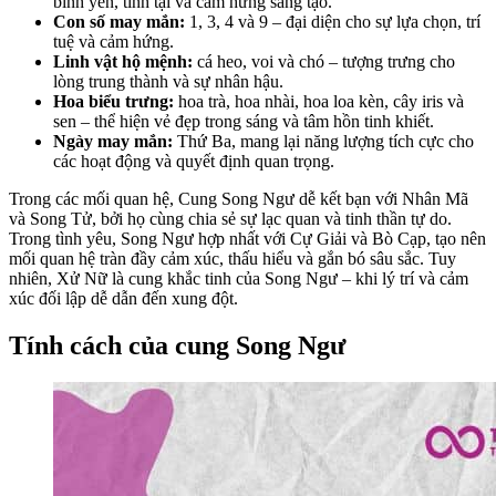
bình yên, tĩnh tại và cảm hứng sáng tạo.
Con số may mắn:
1, 3, 4 và 9 – đại diện cho sự lựa chọn, trí
tuệ và cảm hứng.
Linh vật hộ mệnh:
cá heo, voi và chó – tượng trưng cho
lòng trung thành và sự nhân hậu.
Hoa biểu trưng:
hoa trà, hoa nhài, hoa loa kèn, cây iris và
sen – thể hiện vẻ đẹp trong sáng và tâm hồn tinh khiết.
Ngày may mắn:
Thứ Ba, mang lại năng lượng tích cực cho
các hoạt động và quyết định quan trọng.
Trong các mối quan hệ, Cung Song Ngư dễ kết bạn với Nhân Mã
và Song Tử, bởi họ cùng chia sẻ sự lạc quan và tinh thần tự do.
Trong tình yêu, Song Ngư hợp nhất với Cự Giải và Bò Cạp, tạo nên
mối quan hệ tràn đầy cảm xúc, thấu hiểu và gắn bó sâu sắc. Tuy
nhiên, Xử Nữ là cung khắc tinh của Song Ngư – khi lý trí và cảm
xúc đối lập dễ dẫn đến xung đột.
Tính cách của cung Song Ngư