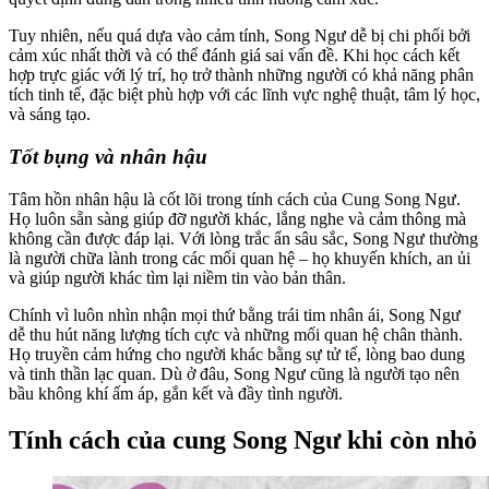
Tuy nhiên, nếu quá dựa vào cảm tính, Song Ngư dễ bị chi phối bởi
cảm xúc nhất thời và có thể đánh giá sai vấn đề. Khi học cách kết
hợp trực giác với lý trí, họ trở thành những người có khả năng phân
tích tinh tế, đặc biệt phù hợp với các lĩnh vực nghệ thuật, tâm lý học,
và sáng tạo.
Tốt bụng và nhân hậu
Tâm hồn nhân hậu là cốt lõi trong tính cách của Cung Song Ngư.
Họ luôn sẵn sàng giúp đỡ người khác, lắng nghe và cảm thông mà
không cần được đáp lại. Với lòng trắc ẩn sâu sắc, Song Ngư thường
là người chữa lành trong các mối quan hệ – họ khuyến khích, an ủi
và giúp người khác tìm lại niềm tin vào bản thân.
Chính vì luôn nhìn nhận mọi thứ bằng trái tim nhân ái, Song Ngư
dễ thu hút năng lượng tích cực và những mối quan hệ chân thành.
Họ truyền cảm hứng cho người khác bằng sự tử tế, lòng bao dung
và tinh thần lạc quan. Dù ở đâu, Song Ngư cũng là người tạo nên
bầu không khí ấm áp, gắn kết và đầy tình người.
Tính cách của cung Song Ngư khi còn nhỏ