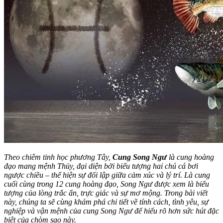
Theo chiêm tinh học phương Tây,
Cung Song Ngư
là cung hoàng
đạo mang mệnh Thủy, đại diện bởi biểu tượng hai chú cá bơi
ngược chiều – thể hiện sự đối lập giữa cảm xúc và lý trí. Là cung
cuối cùng trong 12 cung hoàng đạo, Song Ngư được xem là biểu
tượng của lòng trắc ẩn, trực giác và sự mơ mộng. Trong bài viết
này, chúng ta sẽ cùng khám phá chi tiết về tính cách, tình yêu, sự
nghiệp và vận mệnh của cung Song Ngư để hiểu rõ hơn sức hút đặc
biệt của chòm sao này.