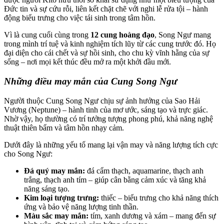
Đức tin và sự cứu rỗi, liên kết chặt chẽ với nghi lễ rửa tội – hành
động biểu trưng cho việc tái sinh trong tâm hồn.
Vì là cung cuối cùng trong
12 cung hoàng đạo
, Song Ngư mang
trong mình trí tuệ và kinh nghiệm tích lũy từ các cung trước đó. Họ
đại diện cho cái chết và sự hồi sinh, cho chu kỳ vĩnh hằng của sự
sống – nơi mọi kết thúc đều mở ra một khởi đầu mới.
Những điều may mắn của Cung Song Ngư
Người thuộc Cung Song Ngư chịu sự ảnh hưởng của Sao Hải
Vương (Neptune) – hành tinh của mơ ước, sáng tạo và trực giác.
Nhờ vậy, họ thường có trí tưởng tượng phong phú, khả năng nghệ
thuật thiên bẩm và tâm hồn nhạy cảm.
Dưới đây là những yếu tố mang lại vận may và năng lượng tích cực
cho Song Ngư:
Đá quý may mắn:
đá cẩm thạch, aquamarine, thạch anh
trắng, thạch anh tím – giúp cân bằng cảm xúc và tăng khả
năng sáng tạo.
Kim loại tượng trưng:
thiếc – biểu trưng cho khả năng thích
ứng và bảo vệ năng lượng tinh thần.
Màu sắc may mắn:
tím, xanh dương và xám – mang đến sự