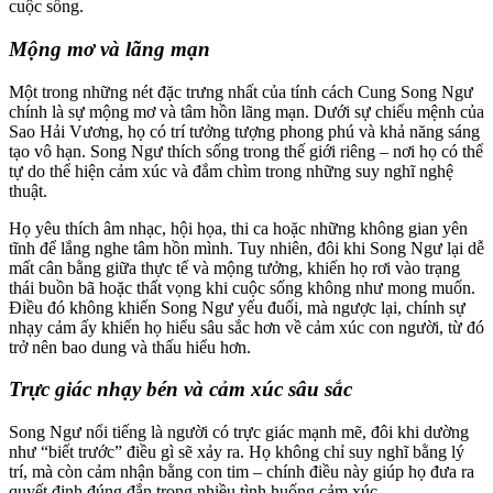
cuộc sống.
Mộng mơ và lãng mạn
Một trong những nét đặc trưng nhất của tính cách Cung Song Ngư
chính là sự mộng mơ và tâm hồn lãng mạn. Dưới sự chiếu mệnh của
Sao Hải Vương, họ có trí tưởng tượng phong phú và khả năng sáng
tạo vô hạn. Song Ngư thích sống trong thế giới riêng – nơi họ có thể
tự do thể hiện cảm xúc và đắm chìm trong những suy nghĩ nghệ
thuật.
Họ yêu thích âm nhạc, hội họa, thi ca hoặc những không gian yên
tĩnh để lắng nghe tâm hồn mình. Tuy nhiên, đôi khi Song Ngư lại dễ
mất cân bằng giữa thực tế và mộng tưởng, khiến họ rơi vào trạng
thái buồn bã hoặc thất vọng khi cuộc sống không như mong muốn.
Điều đó không khiến Song Ngư yếu đuối, mà ngược lại, chính sự
nhạy cảm ấy khiến họ hiểu sâu sắc hơn về cảm xúc con người, từ đó
trở nên bao dung và thấu hiểu hơn.
Trực giác nhạy bén và cảm xúc sâu sắc
Song Ngư nổi tiếng là người có trực giác mạnh mẽ, đôi khi dường
như “biết trước” điều gì sẽ xảy ra. Họ không chỉ suy nghĩ bằng lý
trí, mà còn cảm nhận bằng con tim – chính điều này giúp họ đưa ra
quyết định đúng đắn trong nhiều tình huống cảm xúc.