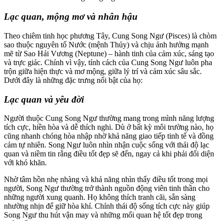
Lạc quan, mộng mơ và nhân hậu
Theo chiêm tinh học phương Tây, Cung Song Ngư (Pisces) là chòm
sao thuộc nguyên tố Nước (mệnh Thủy) và chịu ảnh hưởng mạnh
mẽ từ Sao Hải Vương (Neptune) – hành tinh của cảm xúc, sáng tạo
và trực giác. Chính vì vậy, tính cách của Cung Song Ngư luôn pha
trộn giữa hiện thực và mơ mộng, giữa lý trí và cảm xúc sâu sắc.
Dưới đây là những đặc trưng nổi bật của họ:
Lạc quan và yêu đời
Người thuộc Cung Song Ngư thường mang trong mình năng lượng
tích cực, hiền hòa và dễ thích nghi. Dù ở bất kỳ môi trường nào, họ
cũng nhanh chóng hòa nhập nhờ khả năng giao tiếp tinh tế và đồng
cảm tự nhiên. Song Ngư luôn nhìn nhận cuộc sống với thái độ lạc
quan và niềm tin rằng điều tốt đẹp sẽ đến, ngay cả khi phải đối diện
với khó khăn.
Nhờ tâm hồn nhẹ nhàng và khả năng nhìn thấy điều tốt trong mọi
người, Song Ngư thường trở thành nguồn động viên tinh thần cho
những người xung quanh. Họ không thích tranh cãi, sẵn sàng
nhường nhịn để giữ hòa khí. Chính thái độ sống tích cực này giúp
Song Ngư thu hút vận may và những mối quan hệ tốt đẹp trong