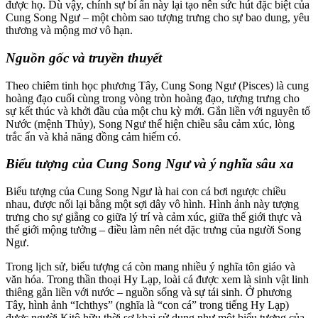
được họ. Dù vậy, chính sự bí ẩn này lại tạo nên sức hút đặc biệt của
Cung Song Ngư – một chòm sao tượng trưng cho sự bao dung, yêu
thương và mộng mơ vô hạn.
Nguồn gốc và truyền thuyết
Theo chiêm tinh học phương Tây, Cung Song Ngư (Pisces) là cung
hoàng đạo cuối cùng trong vòng tròn hoàng đạo, tượng trưng cho
sự kết thúc và khởi đầu của một chu kỳ mới. Gắn liền với nguyên tố
Nước (mệnh Thủy), Song Ngư thể hiện chiều sâu cảm xúc, lòng
trắc ẩn và khả năng đồng cảm hiếm có.
Biểu tượng của Cung Song Ngư và ý nghĩa sâu xa
Biểu tượng của Cung Song Ngư là hai con cá bơi ngược chiều
nhau, được nối lại bằng một sợi dây vô hình. Hình ảnh này tượng
trưng cho sự giằng co giữa lý trí và cảm xúc, giữa thế giới thực và
thế giới mộng tưởng – điều làm nên nét đặc trưng của người Song
Ngư.
Trong lịch sử, biểu tượng cá còn mang nhiều ý nghĩa tôn giáo và
văn hóa. Trong thần thoại Hy Lạp, loài cá được xem là sinh vật linh
thiêng gắn liền với nước – nguồn sống và sự tái sinh. Ở phương
Tây, hình ảnh “Ichthys” (nghĩa là “con cá” trong tiếng Hy Lạp)
được người Kitô hữu thời sơ khai sử dụng như một biểu tượng của