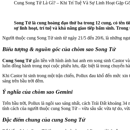
Cung Song Tử Là Gì? – Khi Trí Tuệ Và Sự Linh Hoạt Gặp G
Song Tử là cung hoàng đạo thứ ba trong 12 cung, có tên ti
sự linh hoạt, trí tuệ và khả năng giao tiếp bẩm sinh. Tron
Người thuộc cung Song Tử sinh từ ngày 21/5 đến 20/6, là những ngườ
Biểu tượng & nguồn gốc của chòm sao Song Tử
Cung Song Tử
gắn liền với hình ảnh hai anh em song sinh Castor và
luôn đồng hành trong mọi cuộc phiêu lưu, đặc biệt là trong chuyến hà
Khi Castor hi sinh trong một trận chiến, Pollux đau khổ đến mức xi
sáng trên bầu trời đêm.
Ý nghĩa của chòm sao Gemini
Trên bầu trời, Pollux là ngôi sao sáng nhất, cách Trái Đất khoảng 34
tính cách của người thuộc cung Song Tử – vừa sâu sắc vừa tự do, vừa
Đặc điểm chung của cung Song Tử