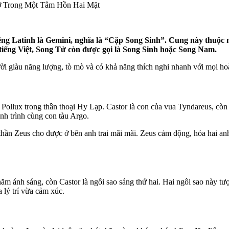
ỡ Trong Một Tâm Hồn Hai Mặt
ếng Latinh là Gemini, nghĩa là “Cặp Song Sinh”. Cung này thuộc ng
g tiếng Việt, Song Tử còn được gọi là Song Sinh hoặc Song Nam.
i giàu năng lượng, tò mò và có khả năng thích nghi nhanh với mọi ho
 Pollux trong thần thoại Hy Lạp. Castor là con của vua Tyndareus, còn
nh trình cùng con tàu Argo.
n thần Zeus cho được ở bên anh trai mãi mãi. Zeus cảm động, hóa hai 
 năm ánh sáng, còn Castor là ngôi sao sáng thứ hai. Hai ngôi sao này t
 lý trí vừa cảm xúc.