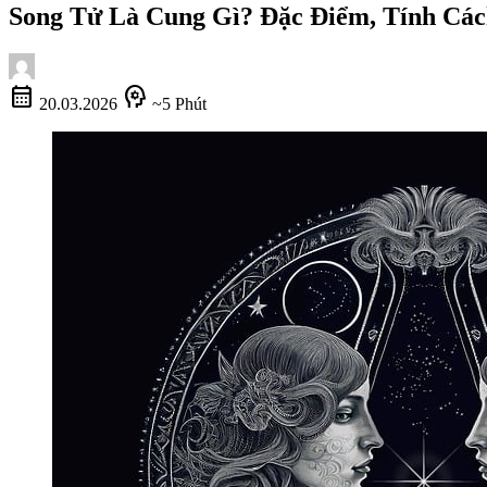
Song Tử Là Cung Gì? Đặc Điểm, Tính Cá
calendar_month
psychology
20.03.2026
~5 Phút