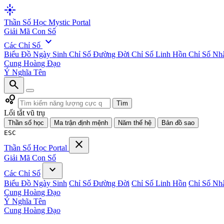
flare
Thần Số Học
Mystic Portal
Giải Mã Con Số
expand_more
Các Chỉ Số
Biểu Đồ Ngày Sinh
Chỉ Số Đường Đời
Chỉ Số Linh Hồn
Chỉ Số Nh
Cung Hoàng Đạo
Ý Nghĩa Tên
search
bubble_chart
Tìm
Lối tắt vũ trụ
Thần số học
Ma trận định mệnh
Năm thế hệ
Bản đồ sao
ESC
close
Thần Số Học
Portal
Giải Mã Con Số
expand_more
Các Chỉ Số
Biểu Đồ Ngày Sinh
Chỉ Số Đường Đời
Chỉ Số Linh Hồn
Chỉ Số Nh
Cung Hoàng Đạo
Ý Nghĩa Tên
Cung Hoàng Đạo