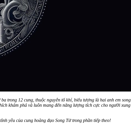
a trong 12 cung, thuộc nguyên tố khí, biểu tượng là hai anh em song s
hích khám phá và luôn mang đến năng lượng tích cực cho người xung q
ình yêu của cung hoàng đạo Song Tử trong phần tiếp theo!