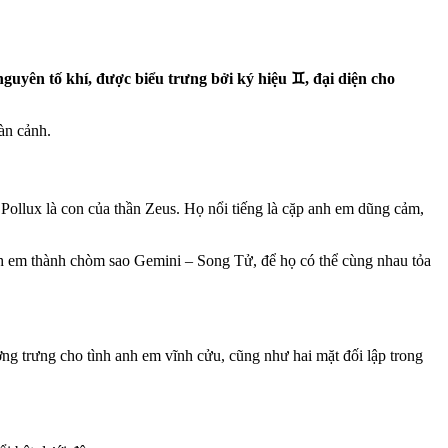
uyên tố khí, được biểu trưng bởi ký hiệu ♊︎, đại diện cho
àn cảnh.
 Pollux là con của thần Zeus. Họ nổi tiếng là cặp anh em dũng cảm,
anh em thành chòm sao Gemini – Song Tử, để họ có thể cùng nhau tỏa
ượng trưng cho tình anh em vĩnh cửu, cũng như hai mặt đối lập trong