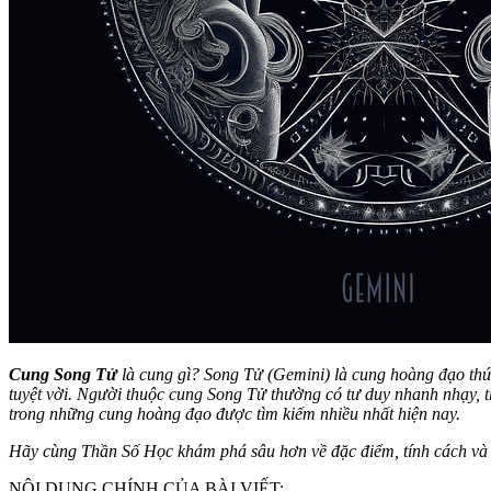
Cung Song Tử
là cung gì? Song Tử (Gemini) là cung hoàng đạo thứ b
tuyệt vời. Người thuộc cung Song Tử thường có tư duy nhanh nhạy, t
trong những cung hoàng đạo được tìm kiếm nhiều nhất hiện nay.
Hãy cùng Thần Số Học khám phá sâu hơn về đặc điểm, tính cách và t
NỘI DUNG CHÍNH CỦA BÀI VIẾT: