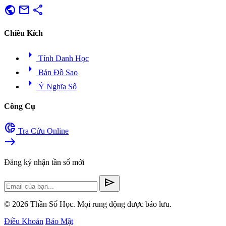
public
mail
share
Chiều Kích
arrow_right
Tính Danh Học
arrow_right
Bản Đồ Sao
arrow_right
Ý Nghĩa Số
Công Cụ
donut_small
Tra Cứu Online
east
Đăng ký nhận tần số mới
send
© 2026 Thần Số Học. Mọi rung động được bảo lưu.
Điều Khoản
Bảo Mật