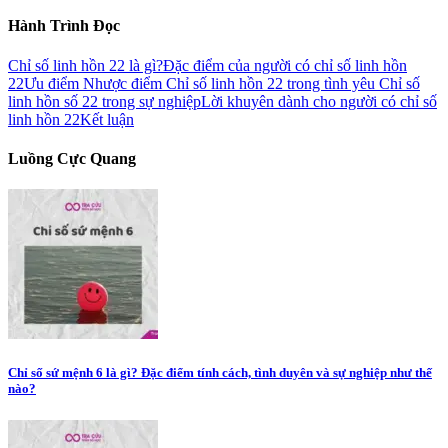
Hành Trình Đọc
Chỉ số linh hồn 22 là gì?
Đặc điểm của người có chỉ số linh hồn
22
Ưu điểm
Nhược điểm
Chỉ số linh hồn 22 trong tình yêu
Chỉ số
linh hồn số 22 trong sự nghiệp
Lời khuyên dành cho người có chỉ số
linh hồn 22
Kết luận
Luồng Cực Quang
Chỉ số sứ mệnh 6 là gì? Đặc điểm tính cách, tình duyên và sự nghiệp như thế
nào?