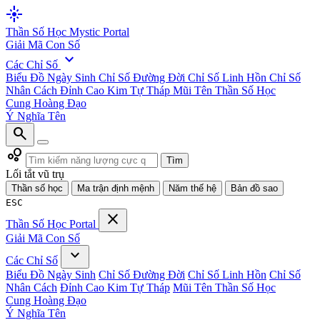
flare
Thần Số Học
Mystic Portal
Giải Mã Con Số
expand_more
Các Chỉ Số
Biểu Đồ Ngày Sinh
Chỉ Số Đường Đời
Chỉ Số Linh Hồn
Chỉ Số
Nhân Cách
Đỉnh Cao Kim Tự Tháp
Mũi Tên Thần Số Học
Cung Hoàng Đạo
Ý Nghĩa Tên
search
bubble_chart
Tìm
Lối tắt vũ trụ
Thần số học
Ma trận định mệnh
Năm thế hệ
Bản đồ sao
ESC
close
Thần Số Học
Portal
Giải Mã Con Số
expand_more
Các Chỉ Số
Biểu Đồ Ngày Sinh
Chỉ Số Đường Đời
Chỉ Số Linh Hồn
Chỉ Số
Nhân Cách
Đỉnh Cao Kim Tự Tháp
Mũi Tên Thần Số Học
Cung Hoàng Đạo
Ý Nghĩa Tên