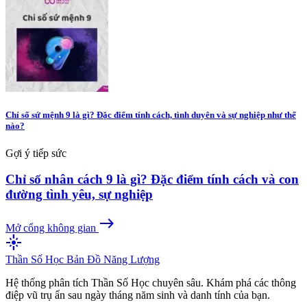
Chỉ số sứ mệnh 9 là gì? Đặc điểm tính cách, tình duyên và sự nghiệp như thế
nào?
Gợi ý tiếp sức
Chỉ số nhân cách 9 là gì? Đặc điểm tính cách và con
đường tình yêu, sự nghiệp
east
Mở cổng không gian
flare
Thần Số Học
Bản Đồ Năng Lượng
Hệ thống phân tích Thần Số Học chuyên sâu. Khám phá các thông
điệp vũ trụ ẩn sau ngày tháng năm sinh và danh tính của bạn.