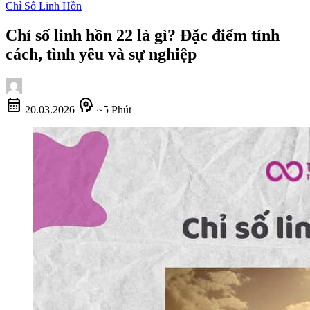
Chỉ Số Linh Hồn
Chỉ số linh hồn 22 là gì? Đặc điểm tính
cách, tình yêu và sự nghiệp
calendar_month
psychology
20.03.2026
~5 Phút