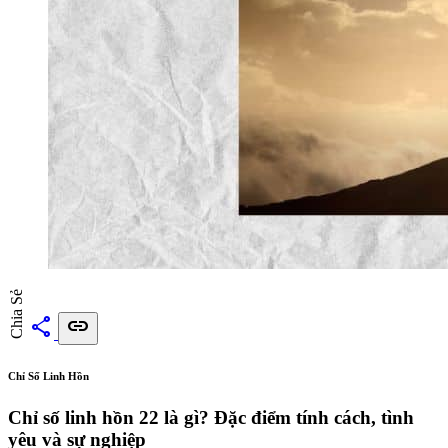
Chia Sẻ
share
link
Chỉ Số Linh Hồn
Chỉ số linh hồn 22 là gì? Đặc điểm tính cách, tình
yêu và sự nghiệp