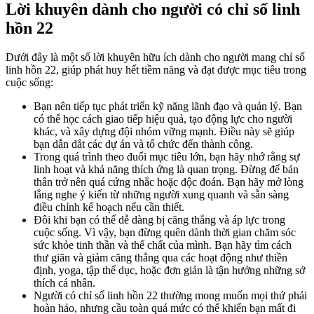
Lời khuyên dành cho người có chỉ số linh
hồn 22
Dưới đây là một số lời khuyên hữu ích dành cho người mang chỉ số
linh hồn 22, giúp phát huy hết tiềm năng và đạt được mục tiêu trong
cuộc sống:
Bạn nên tiếp tục phát triển kỹ năng lãnh đạo và quản lý. Bạn
có thể học cách giao tiếp hiệu quả, tạo động lực cho người
khác, và xây dựng đội nhóm vững mạnh. Điều này sẽ giúp
bạn dẫn dắt các dự án và tổ chức đến thành công.
Trong quá trình theo đuổi mục tiêu lớn, bạn hãy nhớ rằng sự
linh hoạt và khả năng thích ứng là quan trọng. Đừng để bản
thân trở nên quá cứng nhắc hoặc độc đoán. Bạn hãy mở lòng
lắng nghe ý kiến từ những người xung quanh và sẵn sàng
điều chỉnh kế hoạch nếu cần thiết.
Đôi khi bạn có thể dễ dàng bị căng thẳng và áp lực trong
cuộc sống. Vì vậy, bạn đừng quên dành thời gian chăm sóc
sức khỏe tinh thần và thể chất của mình. Bạn hãy tìm cách
thư giãn và giảm căng thẳng qua các hoạt động như thiền
định, yoga, tập thể dục, hoặc đơn giản là tận hưởng những sở
thích cá nhân.
Người có chỉ số linh hồn 22 thường mong muốn mọi thứ phải
hoàn hảo, nhưng cầu toàn quá mức có thể khiến bạn mất đi