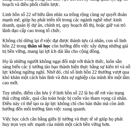
hoạch và điều phối chiến lược.
Linh hồn số 22 sở hữu tầm nhìn xa trông rộng cùng sự quyết đoán
mạnh mẽ, giúp họ phát triển tốt trong các ngành nghề như: kinh
doanh, quản lý dự án, chính trị, quy hoạch đô thị, hoặc giữ vai trò
lãnh đạo cấp cao trong tổ chức.
Không chỉ dừng lại ở việc đạt được thành tựu cá nhân, con số linh
hồn 22 trong
thần số học
còn hướng đến việc xây dựng những giá
trị bền vững, mang lại lợi ích dài lâu cho cộng đồng.
Họ là những người không ngại đối mặt với thách thức, luôn sẵn
sàng biến các ý tưởng táo bạo thành hiện thực bằng sự kiên trì và nỗ
lực không ngừng nghỉ. Nhờ đó, chỉ số linh hồn 22 thường vượt qua
khó khăn một cách bản lĩnh và đưa sự nghiệp của mình lên một tầm
cao mới.
Tuy nhiên, điểm cần lưu ý ở linh hồn số 22 là họ dễ rơi vào trạng
thái cứng nhắc, quá cầu toàn hoặc bị cuốn vào tham vọng cá nhân.
Điều này có thể tạo ra áp lực không chỉ cho bản thân mà còn ảnh
hưởng đến môi trường làm việc xung quanh.
Việc học cách cân bằng giữa lý tưởng và thực tế sẽ giúp họ phát
huy trọn vẹn sức mạnh của mình một cách bền vững hơn.