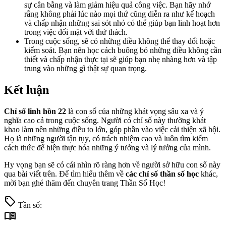
sự cân bằng và làm giảm hiệu quả công việc. Bạn hãy nhớ
rằng không phải lúc nào mọi thứ cũng diễn ra như kế hoạch
và chấp nhận những sai sót nhỏ có thể giúp bạn linh hoạt hơn
trong việc đối mặt với thử thách.
Trong cuộc sống, sẽ có những điều không thể thay đổi hoặc
kiểm soát. Bạn nên học cách buông bỏ những điều không cần
thiết và chấp nhận thực tại sẽ giúp bạn nhẹ nhàng hơn và tập
trung vào những gì thật sự quan trọng.
Kết luận
Chỉ số linh hồn 22
là con số của những khát vọng sâu xa và ý
nghĩa cao cả trong cuộc sống. Người có chỉ số này thường khát
khao làm nên những điều to lớn, góp phần vào việc cải thiện xã hội.
Họ là những người tận tụy, có trách nhiệm cao và luôn tìm kiếm
cách thức để hiện thực hóa những ý tưởng và lý tưởng của mình.
Hy vọng bạn sẽ có cái nhìn rõ ràng hơn về người sở hữu con số này
qua bài viết trên. Để tìm hiểu thêm về
các chỉ số thần số học
khác,
mời bạn ghé thăm đến chuyên trang Thần Số Học!
sell
Tần số:
menu_book