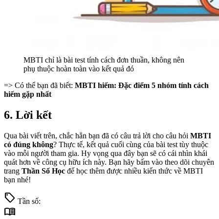
MBTI chỉ là bài test tính cách đơn thuần, không nên
phụ thuộc hoàn toàn vào kết quả đó
=> Có thể bạn đã biết:
MBTI hiếm: Đặc điểm 5 nhóm tính cách
hiếm gặp nhất
6. Lời kết
Qua bài viết trên, chắc hẳn bạn đã có câu trả lời cho câu hỏi
MBTI
có đúng không
? Thực tế, kết quả cuối cùng của bài test tùy thuộc
vào mỗi người tham gia. Hy vọng qua đây bạn sẽ có cái nhìn khái
quát hơn về công cụ hữu ích này. Bạn hãy bấm vào theo dõi chuyên
trang
Thần Số Học
để học thêm được nhiều kiến thức về MBTI
bạn nhé!
sell
Tần số:
menu_book