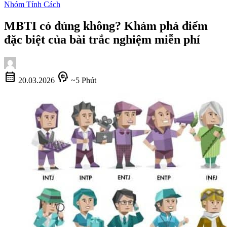
Nhóm Tính Cách
MBTI có đúng không? Khám phá điểm
đặc biệt của bài trắc nghiệm miễn phí
calendar_month
psychology
20.03.2026
~5 Phút