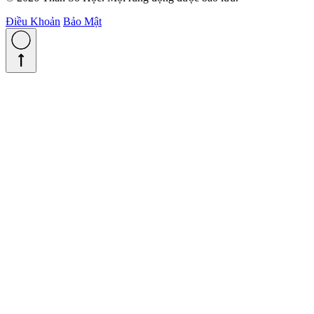
Điều Khoản
Bảo Mật
straight