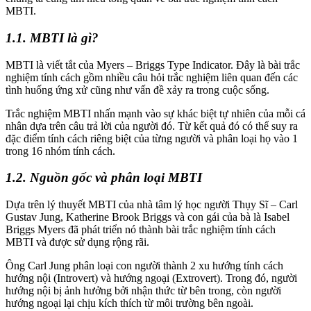
MBTI.
1.1. MBTI là gì?
MBTI là viết tắt của Myers – Briggs Type Indicator. Đây là bài trắc
nghiệm tính cách gồm nhiều câu hỏi trắc nghiệm liên quan đến các
tình huống ứng xử cũng như vấn đề xảy ra trong cuộc sống.
Trắc nghiệm MBTI nhấn mạnh vào sự khác biệt tự nhiên của mỗi cá
nhân dựa trên câu trả lời của người đó. Từ kết quả đó có thể suy ra
đặc điểm tính cách riêng biệt của từng người và phân loại họ vào 1
trong 16 nhóm tính cách.
1.2. Nguồn gốc và phân loại MBTI
Dựa trên lý thuyết MBTI của nhà tâm lý học người Thụy Sĩ – Carl
Gustav Jung, Katherine Brook Briggs và con gái của bà là Isabel
Briggs Myers đã phát triển nó thành bài trắc nghiệm tính cách
MBTI và được sử dụng rộng rãi.
Ông Carl Jung phân loại con người thành 2 xu hướng tính cách
hướng nội (Introvert) và hướng ngoại (Extrovert). Trong đó, người
hướng nội bị ảnh hưởng bởi nhận thức từ bên trong, còn người
hướng ngoại lại chịu kích thích từ môi trường bên ngoài.