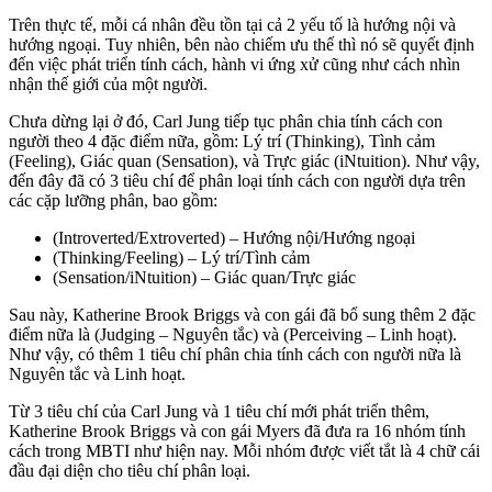
Trên thực tế, mỗi cá nhân đều tồn tại cả 2 yếu tố là hướng nội và
hướng ngoại. Tuy nhiên, bên nào chiếm ưu thế thì nó sẽ quyết định
đến việc phát triển tính cách, hành vi ứng xử cũng như cách nhìn
nhận thế giới của một người.
Chưa dừng lại ở đó, Carl Jung tiếp tục phân chia tính cách con
người theo 4 đặc điểm nữa, gồm: Lý trí (Thinking), Tình cảm
(Feeling), Giác quan (Sensation), và Trực giác (iNtuition). Như vậy,
đến đây đã có 3 tiêu chí để phân loại tính cách con người dựa trên
các cặp lưỡng phân, bao gồm:
(Introverted/Extroverted) – Hướng nội/Hướng ngoại
(Thinking/Feeling) – Lý trí/Tình cảm
(Sensation/iNtuition) – Giác quan/Trực giác
Sau này, Katherine Brook Briggs và con gái đã bổ sung thêm 2 đặc
điểm nữa là (Judging – Nguyên tắc) và (Perceiving – Linh hoạt).
Như vậy, có thêm 1 tiêu chí phân chia tính cách con người nữa là
Nguyên tắc và Linh hoạt.
Từ 3 tiêu chí của Carl Jung và 1 tiêu chí mới phát triển thêm,
Katherine Brook Briggs và con gái Myers đã đưa ra 16 nhóm tính
cách trong MBTI như hiện nay. Mỗi nhóm được viết tắt là 4 chữ cái
đầu đại diện cho tiêu chí phân loại.