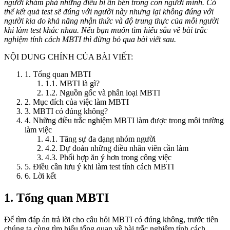
người khám phá những điều bí ẩn bên trong con người mình. Có
thể kết quả test sẽ đúng với người này nhưng lại không đúng với
người kia do khả năng nhận thức và độ trung thực của mỗi người
khi làm test khác nhau. Nếu bạn muốn tìm hiểu sâu về bài trắc
nghiệm tính cách MBTI thì đừng bỏ qua bài viết sau.
NỘI DUNG CHÍNH CỦA BÀI VIẾT:
1. Tổng quan MBTI
1.1. MBTI là gì?
1.2. Nguồn gốc và phân loại MBTI
2. Mục đích của việc làm MBTI
3. MBTI có đúng không?
4. Những điều trắc nghiệm MBTI làm được trong môi trường
làm việc
4.1. Tăng sự đa dạng nhóm người
4.2. Dự đoán những điều nhân viên cần làm
4.3. Phối hợp ăn ý hơn trong công việc
5. Điều cần lưu ý khi làm test tính cách MBTI
6. Lời kết
1. Tổng quan MBTI
Để tìm đáp án trả lời cho câu hỏi MBTI có đúng không, trước tiên
chúng ta cùng tìm hiểu tổng quan về bài trắc nghiệm tính cách