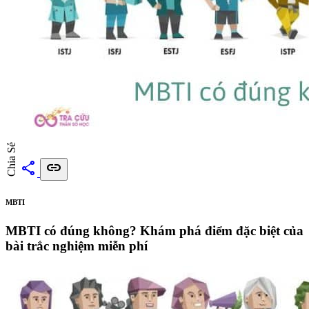
Chia Sẻ
share
link
MBTI
MBTI có đúng không? Khám phá điểm đặc biệt của
bài trắc nghiệm miễn phí