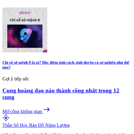
Chỉ số sứ mệnh 9 là gì? Đặc điểm tính cách, tình duyên và sự nghiệp như thế
nào?
Gợi ý tiếp sức
Cung hoàng đạo nào thành công nhất trong 12
cung
east
Mở cổng không gian
flare
Thần Số Học
Bản Đồ Năng Lượng