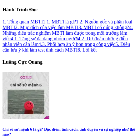
Hành Trình Đọc
1. Tổng quan MBTI
1.1. MBTI là gì?
1.2. Nguồn gốc và phân loại
MBTI
2. Mục đích của việc làm MBTI
3. MBTI có đúng không?
4.
Những điều trắc nghiệm MBTI làm được trong môi trường làm
việc
4.1. Tăng sự đa dạng nhóm người
4.2. Dự đoán những điều
nhân viên cần làm
4.3. Phối hợp ăn ý hơn trong công việc
5. Điều
cần lưu ý khi làm test tính cách MBTI
6. Lời kết
Luồng Cực Quang
Chỉ số sứ mệnh 6 là gì? Đặc điểm tính cách, tình duyên và sự nghiệp như thế
nào?