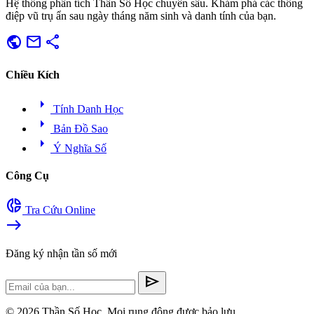
Hệ thống phân tích Thần Số Học chuyên sâu. Khám phá các thông
điệp vũ trụ ẩn sau ngày tháng năm sinh và danh tính của bạn.
public
mail
share
Chiều Kích
arrow_right
Tính Danh Học
arrow_right
Bản Đồ Sao
arrow_right
Ý Nghĩa Số
Công Cụ
donut_small
Tra Cứu Online
east
Đăng ký nhận tần số mới
send
© 2026 Thần Số Học. Mọi rung động được bảo lưu.