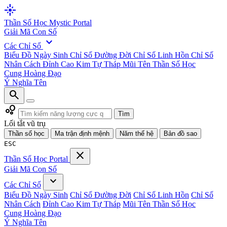
flare
Thần Số Học
Mystic Portal
Giải Mã Con Số
expand_more
Các Chỉ Số
Biểu Đồ Ngày Sinh
Chỉ Số Đường Đời
Chỉ Số Linh Hồn
Chỉ Số
Nhân Cách
Đỉnh Cao Kim Tự Tháp
Mũi Tên Thần Số Học
Cung Hoàng Đạo
Ý Nghĩa Tên
search
bubble_chart
Tìm
Lối tắt vũ trụ
Thần số học
Ma trận định mệnh
Năm thế hệ
Bản đồ sao
ESC
close
Thần Số Học
Portal
Giải Mã Con Số
expand_more
Các Chỉ Số
Biểu Đồ Ngày Sinh
Chỉ Số Đường Đời
Chỉ Số Linh Hồn
Chỉ Số
Nhân Cách
Đỉnh Cao Kim Tự Tháp
Mũi Tên Thần Số Học
Cung Hoàng Đạo
Ý Nghĩa Tên