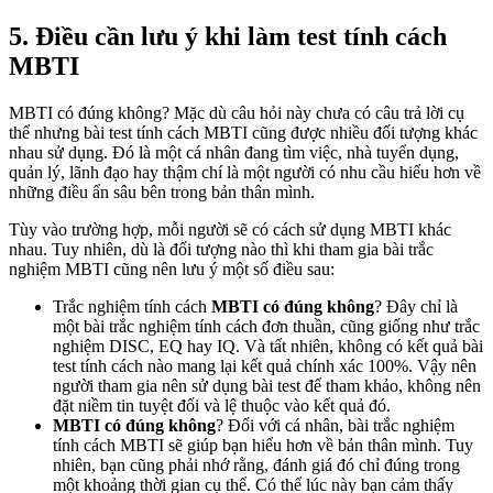
5. Điều cần lưu ý khi làm test tính cách
MBTI
MBTI có đúng không? Mặc dù câu hỏi này chưa có câu trả lời cụ
thể nhưng bài test tính cách MBTI cũng được nhiều đối tượng khác
nhau sử dụng. Đó là một cá nhân đang tìm việc, nhà tuyển dụng,
quản lý, lãnh đạo hay thậm chí là một người có nhu cầu hiểu hơn về
những điều ẩn sâu bên trong bản thân mình.
Tùy vào trường hợp, mỗi người sẽ có cách sử dụng MBTI khác
nhau. Tuy nhiên, dù là đối tượng nào thì khi tham gia bài trắc
nghiệm MBTI cũng nên lưu ý một số điều sau:
Trắc nghiệm tính cách
MBTI có đúng không
? Đây chỉ là
một bài trắc nghiệm tính cách đơn thuần, cũng giống như trắc
nghiệm DISC, EQ hay IQ. Và tất nhiên, không có kết quả bài
test tính cách nào mang lại kết quả chính xác 100%. Vậy nên
người tham gia nên sử dụng bài test để tham khảo, không nên
đặt niềm tin tuyệt đối và lệ thuộc vào kết quả đó.
MBTI có đúng không
? Đối với cá nhân, bài trắc nghiệm
tính cách MBTI sẽ giúp bạn hiểu hơn về bản thân mình. Tuy
nhiên, bạn cũng phải nhớ rằng, đánh giá đó chỉ đúng trong
một khoảng thời gian cụ thể. Có thể lúc này bạn cảm thấy