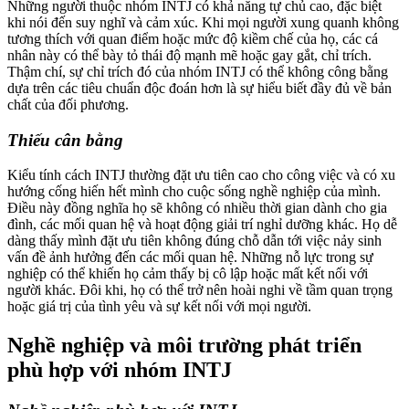
Những người thuộc nhóm INTJ có khả năng tự chủ cao, đặc biệt
khi nói đến suy nghĩ và cảm xúc. Khi mọi người xung quanh không
tương thích với quan điểm hoặc mức độ kiềm chế của họ, các cá
nhân này có thể bày tỏ thái độ mạnh mẽ hoặc gay gắt, chỉ trích.
Thậm chí, sự chỉ trích đó của nhóm INTJ có thể không công bằng
dựa trên các tiêu chuẩn độc đoán hơn là sự hiểu biết đầy đủ về bản
chất của đối phương.
Thiếu cân bằng
Kiểu tính cách INTJ thường đặt ưu tiên cao cho công việc và có xu
hướng cống hiến hết mình cho cuộc sống nghề nghiệp của mình.
Điều này đồng nghĩa họ sẽ không có nhiều thời gian dành cho gia
đình, các mối quan hệ và hoạt động giải trí nghỉ dưỡng khác. Họ dễ
dàng thấy mình đặt ưu tiên không đúng chỗ dẫn tới việc nảy sinh
vấn đề ảnh hưởng đến các mối quan hệ. Những nỗ lực trong sự
nghiệp có thể khiến họ cảm thấy bị cô lập hoặc mất kết nối với
người khác. Đôi khi, họ có thể trở nên hoài nghi về tầm quan trọng
hoặc giá trị của tình yêu và sự kết nối với mọi người.
Nghề nghiệp và môi trường phát triển
phù hợp với nhóm INTJ