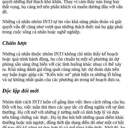
quyết những thử thách khó khăn. Thay vì cảm thấy nản lòng hay
thất vọng, họ càng trở nên phấn khích và muốn đương đầu với vấn
đề.
Những cá nhân nhóm INTJ tự tin vào khả năng phán đoán và giải
quyết vấn đề cũng như vượt qua những thách thức mà họ gặp phải
trong cuộc sống cá nhân hoặc nghề nghiệp.
Chiến lược
Những cá nhân thuộc nhóm INTJ không chỉ nhìn thấy kế hoạch
hoặc quá trình hành động, họ còn chuẩn bị một số phương án dự
phòng sẵn sàng ứng biến với các tình huống khác nhau có thể xảy
ra. Khả năng đánh giá tổng quát cùng năng lực dự đoán dựa trên
suy luận logic giúp các “Kiến trúc sư” phát hiện ra những lỗ hổng
và sự không nhất quán của các phương án trong kế hoạch đưa ra.
Độc lập đổi mới
Nhóm tính cách INTJ luôn cố gắng làm việc theo cách riêng của họ.
Đối với họ, việc tuân thủ theo các quy tắc cũ đồng nghĩa với sự tầm
thường. Họ cởi mở với những ý tưởng mới có tính hợp lý và dựa
trên bằng chứng xác thực. Họ bị thu hút bởi những quan điểm khác
thường hoặc trái ngược, đồng thời tận dụng điều đó như một cơ hội
để trau dồi kỹ năng tư duy hợp lý và mở rộng kiến ​​thức. Nhờ đó, họ