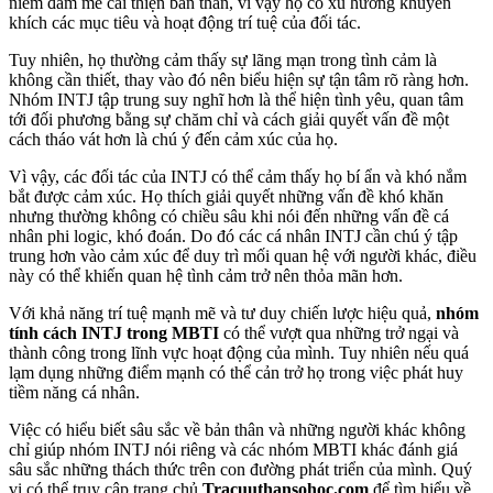
niềm đam mê cải thiện bản thân, vì vậy họ có xu hướng khuyến
khích các mục tiêu và hoạt động trí tuệ của đối tác.
Tuy nhiên, họ thường cảm thấy sự lãng mạn trong tình cảm là
không cần thiết, thay vào đó nên biểu hiện sự tận tâm rõ ràng hơn.
Nhóm INTJ tập trung suy nghĩ hơn là thể hiện tình yêu, quan tâm
tới đối phương bằng sự chăm chỉ và cách giải quyết vấn đề một
cách tháo vát hơn là chú ý đến cảm xúc của họ.
Vì vậy, các đối tác của INTJ có thể cảm thấy họ bí ẩn và khó nắm
bắt được cảm xúc. Họ thích giải quyết những vấn đề khó khăn
nhưng thường không có chiều sâu khi nói đến những vấn đề cá
nhân phi logic, khó đoán. Do đó các cá nhân INTJ cần chú ý tập
trung hơn vào cảm xúc để duy trì mối quan hệ với người khác, điều
này có thể khiến quan hệ tình cảm trở nên thỏa mãn hơn.
Với khả năng trí tuệ mạnh mẽ và tư duy chiến lược hiệu quả,
nhóm
tính cách INTJ trong MBTI
có thể vượt qua những trở ngại và
thành công trong lĩnh vực hoạt động của mình. Tuy nhiên nếu quá
lạm dụng những điểm mạnh có thể cản trở họ trong việc phát huy
tiềm năng cá nhân.
Việc có hiểu biết sâu sắc về bản thân và những người khác không
chỉ giúp nhóm INTJ nói riêng và các nhóm MBTI khác đánh giá
sâu sắc những thách thức trên con đường phát triển của mình. Quý
vị có thể truy cập trang chủ
Tracuuthansohoc.com
để tìm hiểu về