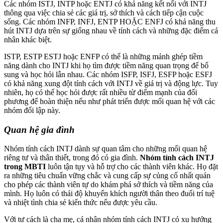
Các nhóm ISTJ, INTP hoặc ENTJ có khả năng kết nối với INTJ
thông qua việc chia sẻ các giá trị, sở thích và cách tiếp cận cuộc
sống. Các nhóm INFP, INFJ, ENTP HOẶC ENFJ có khả năng thu
hút INTJ dựa trên sự giống nhau về tính cách và những đặc điểm cá
nhân khác biệt.
ISTP, ESTP ESTJ hoặc ENFP có thể là những mảnh ghép tiềm
năng dành cho INTJ khi họ tìm được tiềm năng quan trọng để bổ
sung và học hỏi lẫn nhau. Các nhóm ISFP, ISFJ, ESFP hoặc ESFJ
có khả năng xung đột tính cách với INTJ về giá trị và động lực. Tuy
nhiên, họ có thể học hỏi được rất nhiều từ điểm mạnh của đối
phương để hoàn thiện nếu như phát triển được mối quan hệ với các
nhóm đối lập này.
Quan hệ gia đình
Nhóm tính cách INTJ dành sự quan tâm cho những mối quan hệ
riêng tư và thân thiết, trong đó có gia đình.
Nhóm tính cách INTJ
trong MBTI
luôn tận tụy và hỗ trợ cho các thành viên khác. Họ đặt
ra những tiêu chuẩn vững chắc và cung cấp sự củng cố nhất quán
cho phép các thành viên tự do khám phá sở thích và tiềm năng của
mình. Họ luôn có thái độ khuyến khích người thân theo đuổi trí tuệ
và nhiệt tình chia sẻ kiến thức nếu được yêu cầu.
Với tư cách là cha mẹ, cá nhân nhóm tính cách INTJ có xu hướng