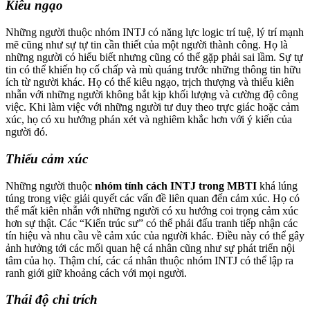
Kiêu ngạo
Những người thuộc nhóm INTJ có năng lực logic trí tuệ, lý trí mạnh
mẽ cũng như sự tự tin cần thiết của một người thành công. Họ là
những người có hiểu biết nhưng cũng có thể gặp phải sai lầm. Sự tự
tin có thể khiến họ cố chấp và mù quáng trước những thông tin hữu
ích từ người khác. Họ có thể kiêu ngạo, trịch thượng và thiếu kiên
nhẫn với những người không bắt kịp khối lượng và cường độ công
việc. Khi làm việc với những người tư duy theo trực giác hoặc cảm
xúc, họ có xu hướng phán xét và nghiêm khắc hơn với ý kiến của
người đó.
Thiếu cảm xúc
Những người thuộc
nhóm tính cách INTJ trong MBTI
khá lúng
túng trong việc giải quyết các vấn đề liên quan đến cảm xúc. Họ có
thể mất kiên nhẫn với những người có xu hướng coi trọng cảm xúc
hơn sự thật. Các “Kiến trúc sư” có thể phải đấu tranh tiếp nhận các
tín hiệu và nhu cầu về cảm xúc của người khác. Điều này có thể gây
ảnh hưởng tới các mối quan hệ cá nhân cũng như sự phát triển nội
tâm của họ. Thậm chí, các cá nhân thuộc nhóm INTJ có thể lập ra
ranh giới giữ khoảng cách với mọi người.
Thái độ chỉ trích