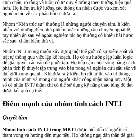
chín chắn, rõ ràng và luôn có tư duy ý tưởng theo hướng hiệu quả
hơn. Họ kiểm tra kỹ lưỡng các thông tin nhận được và xem xét
nghiêm túc về các phản hồi sẽ đưa ra.
Nhóm “Kiến trúc sư” thường là những người chuyên tâm, ít kiên
nhẫn với những điều phù phiếm hoặc những câu chuyện ngoài lề,
tuy nhiên ẩn sau vẻ ngoài nghiêm túc họ thường có khiếu hài hước
sắc sảo, châm biếm thú vị.
Nhóm INTJ mong muốn xây dựng một thế giới có sự kiểm soát và
trật tự thông qua việc lập kế hoạch. Họ có xu hướng lập luận logic
để giải quyết các vấn đề phức tạp. Họ tiếp cận cuộc sống bằng cách
phân tích lý thuyết tập trung vào bên trong và nghiên cứu sâu sắc về
thế giới xung quanh. Khi đưa ra ý kiến, họ rất tự tin vào trí thông
minh của mình và mong đợi người khác công nhận năng lực. Một
số cá nhân INTJ thậm chí có thể sử dụng kỹ năng thao túng để đạt
được kết quả cụ thể.
Điểm mạnh của nhóm tính cách INTJ
Quyết tâm
Nhóm tính cách INTJ trong MBTI
được biết đến là người có
tham vọng và hướng đến mục tiêu. Họ không ngại dấn thân để giải