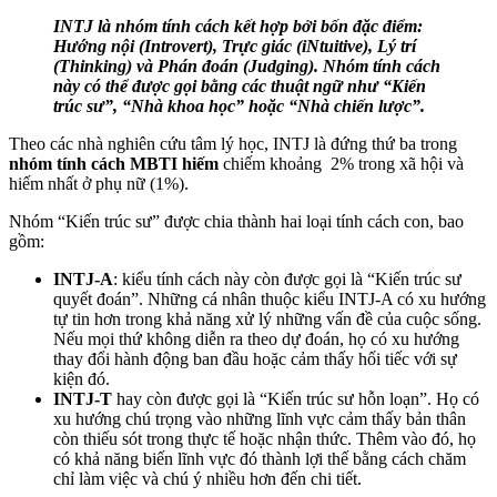
INTJ là nhóm tính cách kết hợp bởi bốn đặc điểm:
Hướng nội (Introvert), Trực giác (iNtuitive), Lý trí
(Thinking) và Phán đoán (Judging). Nhóm tính cách
này có thể được gọi bằng các thuật ngữ như “Kiến
trúc sư”, “Nhà khoa học” hoặc “Nhà chiến lược”.
Theo các nhà nghiên cứu tâm lý học, INTJ là đứng thứ ba trong
nhóm tính cách MBTI hiếm
chiếm khoảng 2% trong xã hội và
hiếm nhất ở phụ nữ (1%).
Nhóm “Kiến trúc sư” được chia thành hai loại tính cách con, bao
gồm:
INTJ-A
: kiểu tính cách này còn được gọi là “Kiến trúc sư
quyết đoán”. Những cá nhân thuộc kiểu INTJ-A có xu hướng
tự tin hơn trong khả năng xử lý những vấn đề của cuộc sống.
Nếu mọi thứ không diễn ra theo dự đoán, họ có xu hướng
thay đổi hành động ban đầu hoặc cảm thấy hối tiếc với sự
kiện đó.
INTJ-T
hay còn được gọi là “Kiến trúc sư hỗn loạn”. Họ có
xu hướng chú trọng vào những lĩnh vực cảm thấy bản thân
còn thiếu sót trong thực tế hoặc nhận thức. Thêm vào đó, họ
có khả năng biến lĩnh vực đó thành lợi thế bằng cách chăm
chỉ làm việc và chú ý nhiều hơn đến chi tiết.