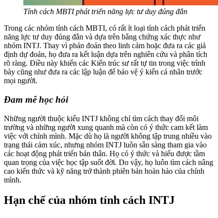
Tính cách MBTI phát triển năng lực tư duy đúng đắn
Trong các nhóm tính cách MBTI, có rất ít loại tính cách phát triển
năng lực tư duy đúng đắn và dựa trên bằng chứng xác thực như
nhóm INTJ. Thay vì phán đoán theo linh cảm hoặc đưa ra các giả
định dự đoán, họ đưa ra kết luận dựa trên nghiên cứu và phân tích
rõ ràng. Điều này khiến các Kiến trúc sư rất tự tin trong việc trình
bày cũng như đưa ra các lập luận để bảo vệ ý kiến cá nhân trước
mọi người.
Đam mê học hỏi
Những người thuộc kiểu INTJ không chỉ tìm cách thay đổi môi
trường và những người xung quanh mà còn có ý thức cam kết làm
việc với chính mình. Mặc dù họ là người không tập trung nhiều vào
trạng thái cảm xúc, nhưng nhóm INTJ luôn sẵn sàng tham gia vào
các hoạt động phát triển bản thân. Họ có ý thức và hiểu được tầm
quan trọng của việc học tập suốt đời. Do vậy, họ luôn tìm cách nâng
cao kiến ​​thức và kỹ năng trở thành phiên bản hoàn hảo của chính
mình.
Hạn chế của nhóm tính cách INTJ