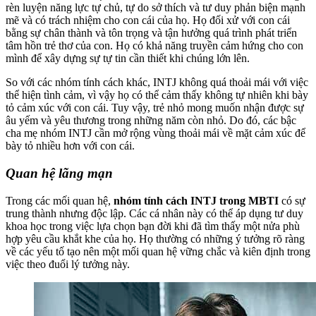
rèn luyện năng lực tự chủ, tự do sở thích và tư duy phản biện mạnh
mẽ và có trách nhiệm cho con cái của họ. Họ đối xử với con cái
bằng sự chân thành và tôn trọng và tận hưởng quá trình phát triển
tâm hồn trẻ thơ của con. Họ có khả năng truyền cảm hứng cho con
mình để xây dựng sự tự tin cần thiết khi chúng lớn lên.
So với các nhóm tính cách khác, INTJ không quá thoải mái với việc
thể hiện tình cảm, vì vậy họ có thể cảm thấy không tự nhiên khi bày
tỏ cảm xúc với con cái. Tuy vậy, trẻ nhỏ mong muốn nhận được sự
âu yếm và yêu thương trong những năm còn nhỏ. Do đó, các bậc
cha mẹ nhóm INTJ cần mở rộng vùng thoải mái về mặt cảm xúc để
bày tỏ nhiều hơn với con cái.
Quan hệ lãng mạn
Trong các mối quan hệ,
nhóm tính cách INTJ trong MBTI
có sự
trung thành nhưng độc lập. Các cá nhân này có thể áp dụng tư duy
khoa học trong việc lựa chọn bạn đời khi đã tìm thấy một nửa phù
hợp yêu cầu khắt khe của họ. Họ thường có những ý tưởng rõ ràng
về các yếu tố tạo nên một mối quan hệ vững chắc và kiên định trong
việc theo đuổi lý tưởng này.