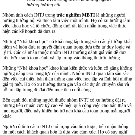
hướng hướng nội
Nhóm tính cách INTJ trong
trắc nghiệm MBTI
là những người
hướng hướng nội và thích làm việc một mình. Họ có xu hướng làm
việc khoa học và tổ chức, đồng thời rất kiên nhẫn trong việc thực
hiện các kế hoạch đã đưa ra.
Những “Nhà khoa học” có khả năng tập trung vào các ý tưởng khái
niệm và luôn đưa ra quyết định quan trọng dựa trên tư duy logic và
lý trí. Các cá nhân thuộc nhóm INTJ thường đánh giá vấn đề dựa
trên bức tranh toàn cảnh và tập trung vào thông tin trừu tượng.
Những “Nhà khoa học” khao khát kiến ​​thức và luôn cố gắng không
ngừng nâng cao năng lực của mình. Nhóm INTJ quan tâm sâu sắc
đến việc cải thiện bản thân thông qua việc học tập và lĩnh hội những
giá trị mới. Họ có xu hướng tham gia vào các dự án chuyên sâu và
nỗ lực tập trung để đạt đến mục tiêu cuối cùng.
Bên cạnh đó, những người thuộc nhóm INTJ có xu hướng đặt ra
những tiêu chuẩn cực kỳ cao về hiệu quả công việc cho bản thân và
mọi người, điều này khiến họ trở nên khá cầu toàn trong mắt người
khác.
Người có tính cách INTJ chú trọng vào tính logic, tiếp nhận thông
tin một cách khách quan hơn là dựa vào cảm xúc. Họ có suy nghĩ