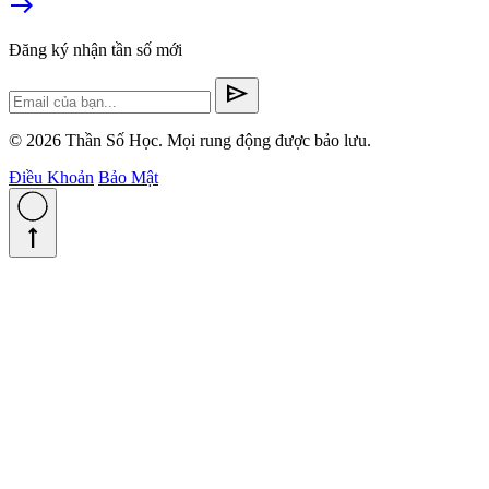
east
Đăng ký nhận tần số mới
send
© 2026 Thần Số Học. Mọi rung động được bảo lưu.
Điều Khoản
Bảo Mật
straight