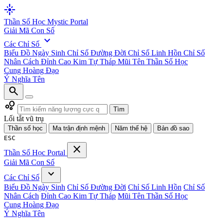
flare
Thần Số Học
Mystic Portal
Giải Mã Con Số
expand_more
Các Chỉ Số
Biểu Đồ Ngày Sinh
Chỉ Số Đường Đời
Chỉ Số Linh Hồn
Chỉ Số
Nhân Cách
Đỉnh Cao Kim Tự Tháp
Mũi Tên Thần Số Học
Cung Hoàng Đạo
Ý Nghĩa Tên
search
bubble_chart
Tìm
Lối tắt vũ trụ
Thần số học
Ma trận định mệnh
Năm thế hệ
Bản đồ sao
ESC
close
Thần Số Học
Portal
Giải Mã Con Số
expand_more
Các Chỉ Số
Biểu Đồ Ngày Sinh
Chỉ Số Đường Đời
Chỉ Số Linh Hồn
Chỉ Số
Nhân Cách
Đỉnh Cao Kim Tự Tháp
Mũi Tên Thần Số Học
Cung Hoàng Đạo
Ý Nghĩa Tên