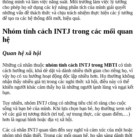
thông minh và làm việc năng suất. Môi trường làm việc lý tưởng
cho phép họ sử dụng các kỹ năng phân tích của mình giải quyết
những vấn đề thách thức và chịu trách nhiệm thực hiện các ý tưởng
để tạo ra các hệ thống đổi mới, hiệu quả.
Nhóm tính cách INTJ trong các mối quan
hệ
Quan hệ xã hội
Những cá nhân thuộc
nhóm tính cách INTJ trong MBTI
có tính
cách hướng nội, khá dè dặt và dành nhiều thời gian cho riêng họ, vì
vậy họ có xu hướng hoạt động độc lập nhiều hơn. Họ thường không
nhận thấy nhiều giá trị trong các nghi thức xã hội, điều này có thể
khiến người khác cảm thấy họ là những người lạnh lùng và ngại kết
bạn.
Tuy nhiên, nhóm INTJ cũng có những tiêu chí rõ ràng cho cuộc
sống và bạn bè của mình. Khi lựa chọn bạn bè, họ thường xem xét
về các giá trị tương thích (trí tuệ, sự trung thực, các quan điểm,…)
hơn là ngoại hình hoặc địa vị xã hội.
Các cá nhân INTJ quan tâm đến suy nghĩ và cảm xúc của một hoặc
nhóm nhỏ thân thiết. Trong các mối quan hệ, họ sẵn sàng dành thời