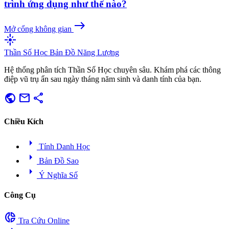
trình ứng dụng như thế nào?
east
Mở cổng không gian
flare
Thần Số Học
Bản Đồ Năng Lượng
Hệ thống phân tích Thần Số Học chuyên sâu. Khám phá các thông
điệp vũ trụ ẩn sau ngày tháng năm sinh và danh tính của bạn.
public
mail
share
Chiều Kích
arrow_right
Tính Danh Học
arrow_right
Bản Đồ Sao
arrow_right
Ý Nghĩa Số
Công Cụ
donut_small
Tra Cứu Online