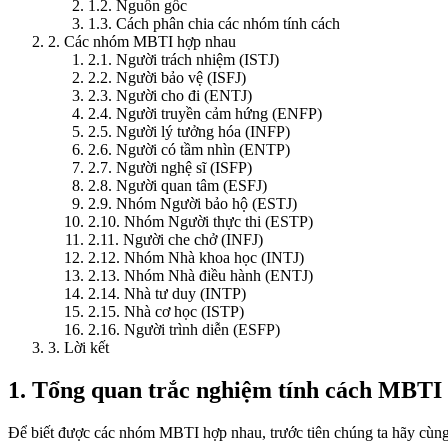
1.2. Nguồn gốc
1.3. Cách phân chia các nhóm tính cách
2. Các nhóm MBTI hợp nhau
2.1. Người trách nhiệm (ISTJ)
2.2. Người bảo vệ (ISFJ)
2.3. Người cho đi (ENTJ)
2.4. Người truyền cảm hứng (ENFP)
2.5. Người lý tưởng hóa (INFP)
2.6. Người có tầm nhìn (ENTP)
2.7. Người nghệ sĩ (ISFP)
2.8. Người quan tâm (ESFJ)
2.9. Nhóm Người bảo hộ (ESTJ)
2.10. Nhóm Người thực thi (ESTP)
2.11. Người che chở (INFJ)
2.12. Nhóm Nhà khoa học (INTJ)
2.13. Nhóm Nhà điều hành (ENTJ)
2.14. Nhà tư duy (INTP)
2.15. Nhà cơ học (ISTP)
2.16. Người trình diễn (ESFP)
3. Lời kết
1. Tổng quan trắc nghiệm tính cách MBTI
Để biết được các nhóm MBTI hợp nhau, trước tiên chúng ta hãy cùng