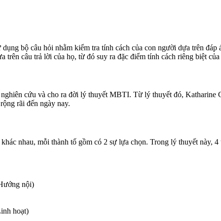
ụng bộ câu hỏi nhằm kiểm tra tính cách của con người dựa trên đáp án
ên câu trả lời của họ, từ đó suy ra đặc điểm tính cách riêng biệt của
ghiên cứu và cho ra đời lý thuyết MBTI. Từ lý thuyết đó, Katharine Co
rộng rãi đến ngày nay.
khác nhau, mỗi thành tố gồm có 2 sự lựa chọn. Trong lý thuyết này, 4 
(Hướng nội)
inh hoạt)