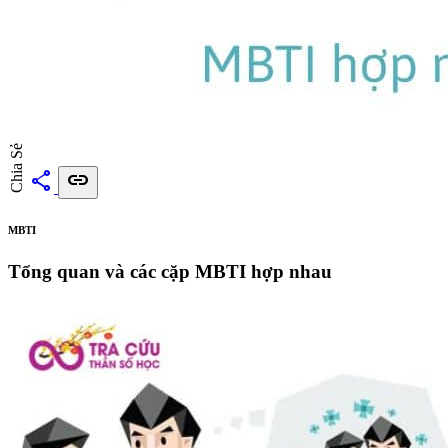
Chia Sẻ
share
link
MBTI
Tổng quan và các cặp MBTI hợp nhau