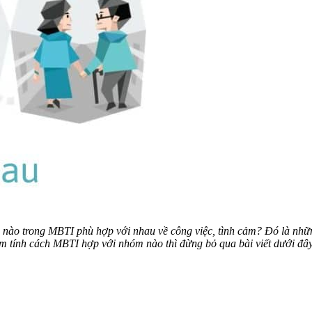
nào trong MBTI phù hợp với nhau về công việc, tình cảm? Đó là nhữn
m tính cách MBTI hợp với nhóm nào thì đừng bỏ qua bài viết dưới đâ