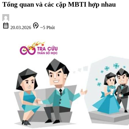
Tổng quan và các cặp MBTI hợp nhau
calendar_month
psychology
20.03.2026
~5 Phút