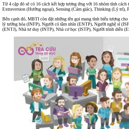
Từ 4 cặp đó sẽ có 16 cách kết hợp tương ứng với 16 nhóm tính cách
Extraversion (Hướng ngoại), Sensing (Cảm giác), Thinking (Lý trí), P
Bên cạnh đó, MBTI còn đặt những tên gọi mang tính biểu tượng cho 
lý tưởng hóa (INFP), Người có tầm nhìn (ENTP), Người nghệ sĩ (IS
(ENTJ), Nhà tư duy (INTP), Nhà cơ học (ISTP), Người trình diễn (