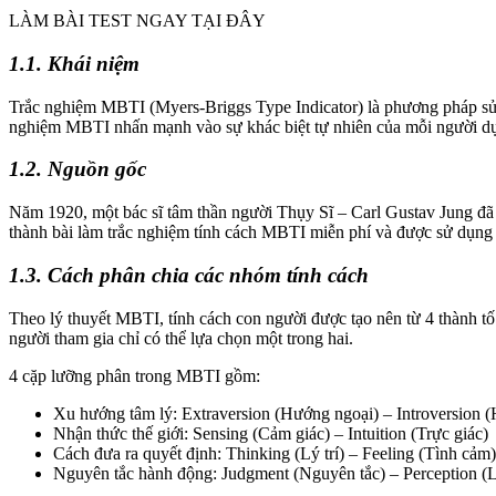
LÀM BÀI TEST NGAY TẠI ĐÂY
1.1. Khái niệm
Trắc nghiệm MBTI (Myers-Briggs Type Indicator) là phương pháp sử d
nghiệm MBTI nhấn mạnh vào sự khác biệt tự nhiên của mỗi người dựa tr
1.2. Nguồn gốc
Năm 1920, một bác sĩ tâm thần người Thụy Sĩ – Carl Gustav Jung đã n
thành bài làm trắc nghiệm tính cách MBTI miễn phí và được sử dụng 
1.3. Cách phân chia các nhóm tính cách
Theo lý thuyết MBTI, tính cách con người được tạo nên từ 4 thành tố 
người tham gia chỉ có thể lựa chọn một trong hai.
4 cặp lưỡng phân trong MBTI gồm:
Xu hướng tâm lý: Extraversion (Hướng ngoại) – Introversion 
Nhận thức thế giới: Sensing (Cảm giác) – Intuition (Trực giác)
Cách đưa ra quyết định: Thinking (Lý trí) – Feeling (Tình cảm)
Nguyên tắc hành động: Judgment (Nguyên tắc) – Perception (L