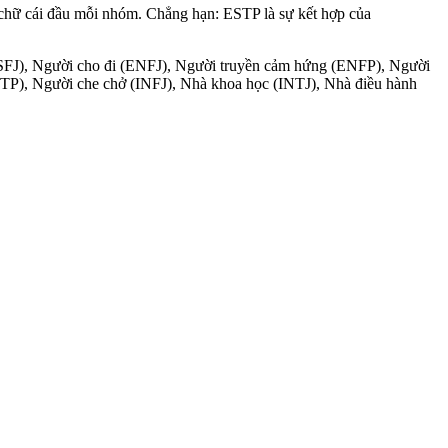
 chữ cái đầu mỗi nhóm. Chẳng hạn: ESTP là sự kết hợp của
(ISFJ), Người cho đi (ENFJ), Người truyền cảm hứng (ENFP), Người
STP), Người che chở (INFJ), Nhà khoa học (INTJ), Nhà điều hành