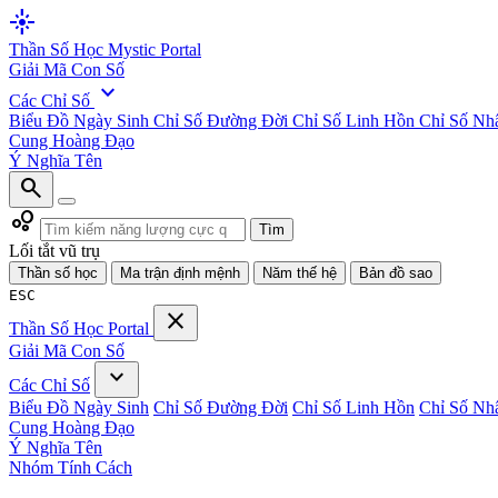
flare
Thần Số Học
Mystic Portal
Giải Mã Con Số
expand_more
Các Chỉ Số
Biểu Đồ Ngày Sinh
Chỉ Số Đường Đời
Chỉ Số Linh Hồn
Chỉ Số Nh
Cung Hoàng Đạo
Ý Nghĩa Tên
search
bubble_chart
Tìm
Lối tắt vũ trụ
Thần số học
Ma trận định mệnh
Năm thế hệ
Bản đồ sao
ESC
close
Thần Số Học
Portal
Giải Mã Con Số
expand_more
Các Chỉ Số
Biểu Đồ Ngày Sinh
Chỉ Số Đường Đời
Chỉ Số Linh Hồn
Chỉ Số Nh
Cung Hoàng Đạo
Ý Nghĩa Tên
Nhóm Tính Cách