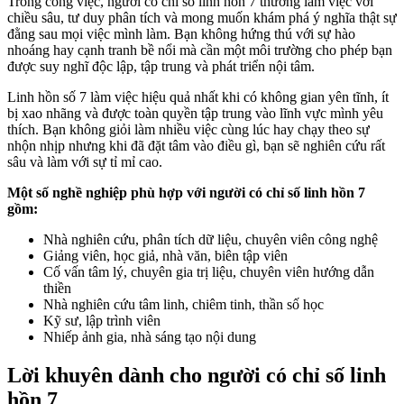
Trong công việc, người có chỉ số linh hồn 7 thường làm việc với
chiều sâu, tư duy phân tích và mong muốn khám phá ý nghĩa thật sự
đằng sau mọi việc mình làm. Bạn không hứng thú với sự hào
nhoáng hay cạnh tranh bề nổi mà cần một môi trường cho phép bạn
được suy nghĩ độc lập, tập trung và phát triển nội tâm.
Linh hồn số 7 làm việc hiệu quả nhất khi có không gian yên tĩnh, ít
bị xao nhãng và được toàn quyền tập trung vào lĩnh vực mình yêu
thích. Bạn không giỏi làm nhiều việc cùng lúc hay chạy theo sự
nhộn nhịp nhưng khi đã đặt tâm vào điều gì, bạn sẽ nghiên cứu rất
sâu và làm với sự tỉ mỉ cao.
Một số nghề nghiệp phù hợp với người có chỉ số linh hồn 7
gồm:
Nhà nghiên cứu, phân tích dữ liệu, chuyên viên công nghệ
Giảng viên, học giả, nhà văn, biên tập viên
Cố vấn tâm lý, chuyên gia trị liệu, chuyên viên hướng dẫn
thiền
Nhà nghiên cứu tâm linh, chiêm tinh, thần số học
Kỹ sư, lập trình viên
Nhiếp ảnh gia, nhà sáng tạo nội dung
Lời khuyên dành cho người có chỉ số linh
hồn 7