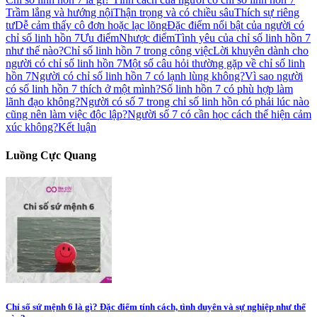
Trầm lắng và hướng nội
Thận trọng và có chiều sâu
Thích sự riêng
tư
Dễ cảm thấy cô đơn hoặc lạc lõng
Đặc điểm nổi bật của người có
chỉ số linh hồn 7
Ưu điểm
Nhược điểm
Tình yêu của chỉ số linh hồn 7
như thế nào?
Chỉ số linh hồn 7 trong công việc
Lời khuyên dành cho
người có chỉ số linh hồn 7
Một số câu hỏi thường gặp về chỉ số linh
hồn 7
Người có chỉ số linh hồn 7 có lạnh lùng không?
Vì sao người
có số linh hồn 7 thích ở một mình?
Số linh hồn 7 có phù hợp làm
lãnh đạo không?
Người có số 7 trong chỉ số linh hồn có phải lúc nào
cũng nên làm việc độc lập?
Người số 7 có cần học cách thể hiện cảm
xúc không?
Kết luận
Luồng Cực Quang
Chỉ số sứ mệnh 6 là gì? Đặc điểm tính cách, tình duyên và sự nghiệp như thế