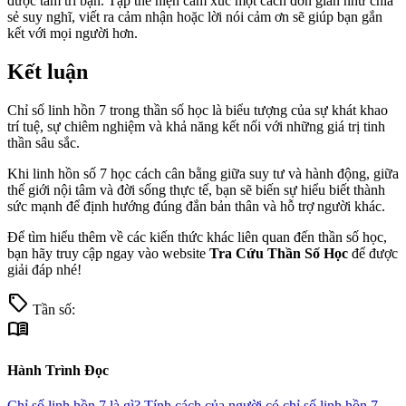
được tâm trí bạn. Tập thể hiện cảm xúc một cách đơn giản như chia
sẻ suy nghĩ, viết ra cảm nhận hoặc lời nói cảm ơn sẽ giúp bạn gắn
kết với mọi người hơn.
Kết luận
Chỉ số linh hồn 7 trong thần số học là biểu tượng của sự khát khao
trí tuệ, sự chiêm nghiệm và khả năng kết nối với những giá trị tinh
thần sâu sắc.
Khi linh hồn số 7 học cách cân bằng giữa suy tư và hành động, giữa
thế giới nội tâm và đời sống thực tế, bạn sẽ biến sự hiểu biết thành
sức mạnh để định hướng đúng đắn bản thân và hỗ trợ người khác.
Để tìm hiểu thêm về các kiến thức khác liên quan đến thần số học,
bạn hãy truy cập ngay vào website
Tra Cứu Thần Số Học
để được
giải đáp nhé!
sell
Tần số:
menu_book
Hành Trình Đọc
Chỉ số linh hồn 7 là gì?
Tính cách của người có chỉ số linh hồn 7