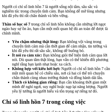
Người có chỉ số linh hồn 7 là người sống nội tâm, sâu sắc và
nghiêm túc trong chuyện tình cảm. Bạn không dễ mở lòng nhưng
khi đã yêu thì rất chân thành và bền vững.
Thần số học số 7
trong chỉ số linh hồn không cần những lời ngọt
ngào hay sự ồn ào, bạn cần một mối quan hệ đủ an toàn để được là
chính mình.
Yêu chậm nhưng thật lòng:
Bạn không vội vàng trong
chuyện tình cảm mà cần thời gian để cảm nhận, tin tưởng và
khi đã yêu thì rất sâu sắc, không dễ buông bỏ.
Ít nói ra cảm xúc:
Bạn không giỏi thể hiện tình cảm qua lời
nói. Dù quan tâm thật lòng, bạn vẫn có thể khiến đối phương
nghĩ rằng bạn lạnh nhạt hoặc xa cách.
Không hợp với kiểu hời hợt:
Người có chỉ số linh hồn 7 cần
một mối quan hệ có chiều sâu, nơi cả hai có thể trò chuyện
chân thành cùng nhau trưởng thành và đồng hành dài lâu.
Thích có không gian riêng:
Bạn cần khoảng thời gian một
mình để nghỉ ngơi, suy nghĩ hoặc nạp lại năng lượng. Người
yêu lý tưởng là người hiểu và tôn trọng sự riêng tư đó.
Chỉ số linh hồn 7 trong công việc