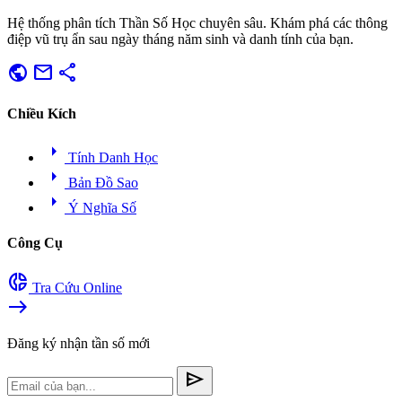
Hệ thống phân tích Thần Số Học chuyên sâu. Khám phá các thông
điệp vũ trụ ẩn sau ngày tháng năm sinh và danh tính của bạn.
public
mail
share
Chiều Kích
arrow_right
Tính Danh Học
arrow_right
Bản Đồ Sao
arrow_right
Ý Nghĩa Số
Công Cụ
donut_small
Tra Cứu Online
east
Đăng ký nhận tần số mới
send