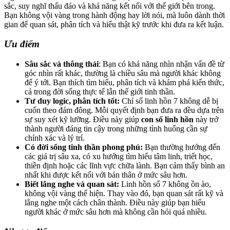
sắc, suy nghĩ thấu đáo và khả năng kết nối với thế giới bên trong.
Bạn không vội vàng trong hành động hay lời nói, mà luôn dành thời
gian để quan sát, phân tích và hiểu thật kỹ trước khi đưa ra kết luận.
Ưu điểm
Sâu sắc và thông thái
: Bạn có khả năng nhìn nhận vấn đề từ
góc nhìn rất khác, thường là chiều sâu mà người khác không
để ý tới. Bạn thích tìm hiểu, phân tích và khám phá kiến thức,
cả trong đời sống thực tế lẫn thế giới tinh thần.
Tư duy logic, phân tích tốt:
Chỉ số linh hồn 7 không dễ bị
cuốn theo đám đông. Mỗi quyết định bạn đưa ra đều dựa trên
sự suy xét kỹ lưỡng. Điều này giúp
con số linh hồn
này trở
thành người đáng tin cậy trong những tình huống cần sự
chính xác và lý trí.
Có đời sống tinh thần phong phú:
Bạn thường hướng đến
các giá trị sâu xa, có xu hướng tìm hiểu tâm linh, triết học,
thiền định hoặc các lĩnh vực chữa lành. Bạn cảm thấy bình an
nhất khi được kết nối với bản thân ở mức sâu hơn.
Biết lắng nghe và quan sát:
Linh hồn số 7 không ồn ào,
không vội vàng thể hiện. Thay vào đó, bạn quan sát rất kỹ và
lắng nghe một cách chân thành. Điều này giúp bạn hiểu
người khác ở mức sâu hơn mà không cần hỏi quá nhiều.