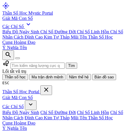
flare
Thần Số Học
Mystic Portal
Giải Mã Con Số
expand_more
Các Chỉ Số
Biểu Đồ Ngày Sinh
Chỉ Số Đường Đời
Chỉ Số Linh Hồn
Chỉ Số
Nhân Cách
Đỉnh Cao Kim Tự Tháp
Mũi Tên Thần Số Học
Cung Hoàng Đạo
Ý Nghĩa Tên
search
bubble_chart
Tìm
Lối tắt vũ trụ
Thần số học
Ma trận định mệnh
Năm thế hệ
Bản đồ sao
ESC
close
Thần Số Học
Portal
Giải Mã Con Số
expand_more
Các Chỉ Số
Biểu Đồ Ngày Sinh
Chỉ Số Đường Đời
Chỉ Số Linh Hồn
Chỉ Số
Nhân Cách
Đỉnh Cao Kim Tự Tháp
Mũi Tên Thần Số Học
Cung Hoàng Đạo
Ý Nghĩa Tên