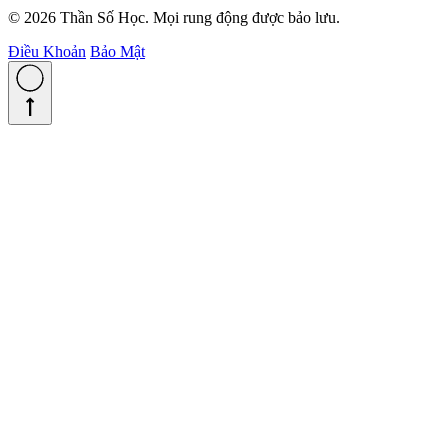
© 2026 Thần Số Học. Mọi rung động được bảo lưu.
Điều Khoản
Bảo Mật
straight