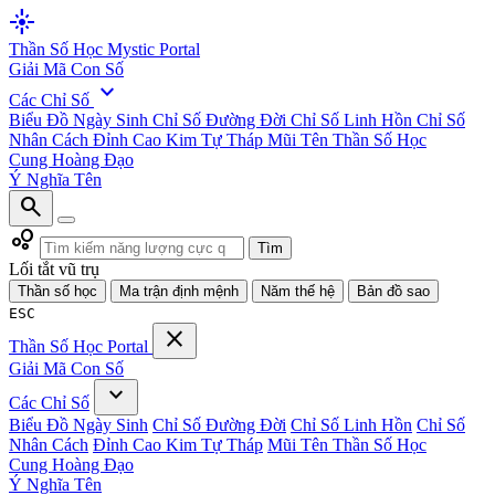
flare
Thần Số Học
Mystic Portal
Giải Mã Con Số
expand_more
Các Chỉ Số
Biểu Đồ Ngày Sinh
Chỉ Số Đường Đời
Chỉ Số Linh Hồn
Chỉ Số
Nhân Cách
Đỉnh Cao Kim Tự Tháp
Mũi Tên Thần Số Học
Cung Hoàng Đạo
Ý Nghĩa Tên
search
bubble_chart
Tìm
Lối tắt vũ trụ
Thần số học
Ma trận định mệnh
Năm thế hệ
Bản đồ sao
ESC
close
Thần Số Học
Portal
Giải Mã Con Số
expand_more
Các Chỉ Số
Biểu Đồ Ngày Sinh
Chỉ Số Đường Đời
Chỉ Số Linh Hồn
Chỉ Số
Nhân Cách
Đỉnh Cao Kim Tự Tháp
Mũi Tên Thần Số Học
Cung Hoàng Đạo
Ý Nghĩa Tên