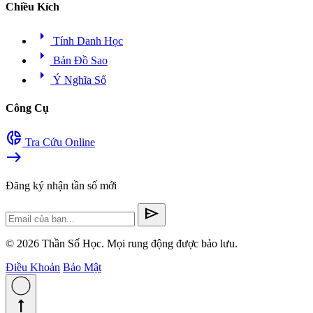
Chiều Kích
arrow_right
Tính Danh Học
arrow_right
Bản Đồ Sao
arrow_right
Ý Nghĩa Số
Công Cụ
donut_small
Tra Cứu Online
east
Đăng ký nhận tần số mới
send
© 2026 Thần Số Học. Mọi rung động được bảo lưu.
Điều Khoản
Bảo Mật
straight