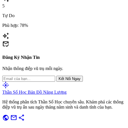
5
Tự Do
Phù hợp: 78%
auto_awesome
mark_email_read
Đăng Ký Nhận Tin
Nhận thông điệp vũ trụ mỗi ngày.
Kết Nối Ngay
flare
Thần Số Học
Bản Đồ Năng Lượng
Hệ thống phân tích Thần Số Học chuyên sâu. Khám phá các thông
điệp vũ trụ ẩn sau ngày tháng năm sinh và danh tính của bạn.
public
mail
share