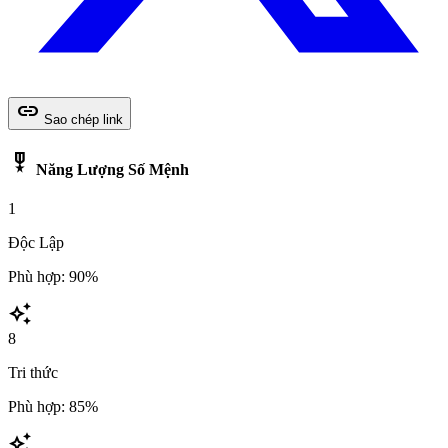
link
Sao chép link
military_tech
Năng Lượng Số Mệnh
1
Độc Lập
Phù hợp: 90%
auto_awesome
8
Tri thức
Phù hợp: 85%
auto_awesome