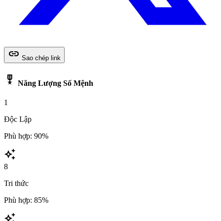
link
Sao chép link
military_tech
Năng Lượng Số Mệnh
1
Độc Lập
Phù hợp: 90%
auto_awesome
8
Tri thức
Phù hợp: 85%
auto_awesome