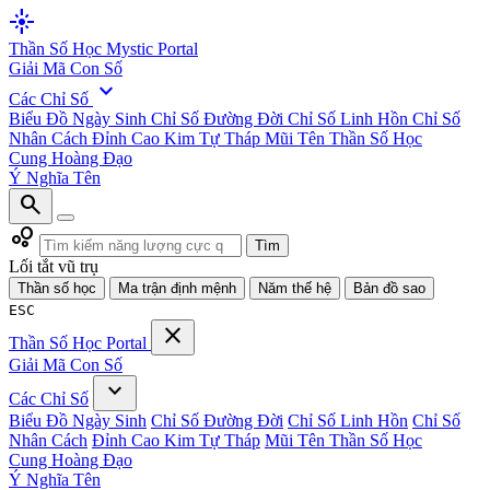
flare
Thần Số Học
Mystic Portal
Giải Mã Con Số
expand_more
Các Chỉ Số
Biểu Đồ Ngày Sinh
Chỉ Số Đường Đời
Chỉ Số Linh Hồn
Chỉ Số
Nhân Cách
Đỉnh Cao Kim Tự Tháp
Mũi Tên Thần Số Học
Cung Hoàng Đạo
Ý Nghĩa Tên
search
bubble_chart
Tìm
Lối tắt vũ trụ
Thần số học
Ma trận định mệnh
Năm thế hệ
Bản đồ sao
ESC
close
Thần Số Học
Portal
Giải Mã Con Số
expand_more
Các Chỉ Số
Biểu Đồ Ngày Sinh
Chỉ Số Đường Đời
Chỉ Số Linh Hồn
Chỉ Số
Nhân Cách
Đỉnh Cao Kim Tự Tháp
Mũi Tên Thần Số Học
Cung Hoàng Đạo
Ý Nghĩa Tên