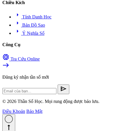
Chiều Kích
arrow_right
Tính Danh Học
arrow_right
Bản Đồ Sao
arrow_right
Ý Nghĩa Số
Công Cụ
donut_small
Tra Cứu Online
east
Đăng ký nhận tần số mới
send
© 2026 Thần Số Học. Mọi rung động được bảo lưu.
Điều Khoản
Bảo Mật
straight