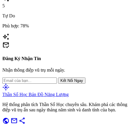
5
Tự Do
Phù hợp: 78%
auto_awesome
mark_email_read
Đăng Ký Nhận Tin
Nhận thông điệp vũ trụ mỗi ngày.
Kết Nối Ngay
flare
Thần Số Học
Bản Đồ Năng Lượng
Hệ thống phân tích Thần Số Học chuyên sâu. Khám phá các thông
điệp vũ trụ ẩn sau ngày tháng năm sinh và danh tính của bạn.
public
mail
share