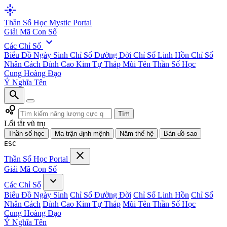
flare
Thần Số Học
Mystic Portal
Giải Mã Con Số
expand_more
Các Chỉ Số
Biểu Đồ Ngày Sinh
Chỉ Số Đường Đời
Chỉ Số Linh Hồn
Chỉ Số
Nhân Cách
Đỉnh Cao Kim Tự Tháp
Mũi Tên Thần Số Học
Cung Hoàng Đạo
Ý Nghĩa Tên
search
bubble_chart
Tìm
Lối tắt vũ trụ
Thần số học
Ma trận định mệnh
Năm thế hệ
Bản đồ sao
ESC
close
Thần Số Học
Portal
Giải Mã Con Số
expand_more
Các Chỉ Số
Biểu Đồ Ngày Sinh
Chỉ Số Đường Đời
Chỉ Số Linh Hồn
Chỉ Số
Nhân Cách
Đỉnh Cao Kim Tự Tháp
Mũi Tên Thần Số Học
Cung Hoàng Đạo
Ý Nghĩa Tên