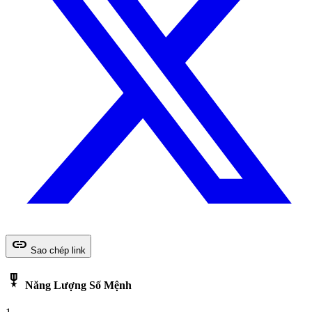
link
Sao chép link
military_tech
Năng Lượng Số Mệnh