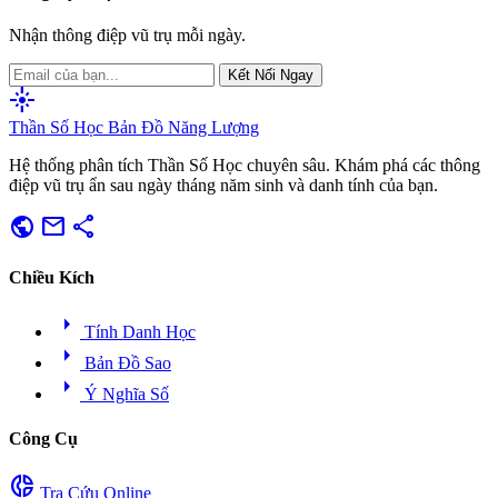
Nhận thông điệp vũ trụ mỗi ngày.
Kết Nối Ngay
flare
Thần Số Học
Bản Đồ Năng Lượng
Hệ thống phân tích Thần Số Học chuyên sâu. Khám phá các thông
điệp vũ trụ ẩn sau ngày tháng năm sinh và danh tính của bạn.
public
mail
share
Chiều Kích
arrow_right
Tính Danh Học
arrow_right
Bản Đồ Sao
arrow_right
Ý Nghĩa Số
Công Cụ
donut_small
Tra Cứu Online