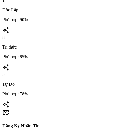
1
Độc Lập
Phù hợp: 90%
auto_awesome
8
Tri thức
Phù hợp: 85%
auto_awesome
5
Tự Do
Phù hợp: 78%
auto_awesome
mark_email_read
Đăng Ký Nhận Tin