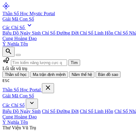
flare
Thần Số Học
Mystic Portal
Giải Mã Con Số
expand_more
Các Chỉ Số
Biểu Đồ Ngày Sinh
Chỉ Số Đường Đời
Chỉ Số Linh Hồn
Chỉ Số Nh
Cung Hoàng Đạo
Ý Nghĩa Tên
search
bubble_chart
Tìm
Lối tắt vũ trụ
Thần số học
Ma trận định mệnh
Năm thế hệ
Bản đồ sao
ESC
close
Thần Số Học
Portal
Giải Mã Con Số
expand_more
Các Chỉ Số
Biểu Đồ Ngày Sinh
Chỉ Số Đường Đời
Chỉ Số Linh Hồn
Chỉ Số Nh
Cung Hoàng Đạo
Ý Nghĩa Tên
Thư Viện Vũ Trụ