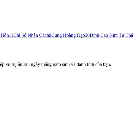
.
h Hồn
11
Chỉ Số Nhân Cách
9
Cung Hoàng Đạo
30
Đỉnh Cao Kim Tự Th
p vũ trụ ẩn sau ngày tháng năm sinh và danh tính của bạn.