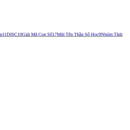
áp
11
DISC
10
Giải Mã Con Số
17
Mũi Tên Thần Số Học
9
Nhóm Tính