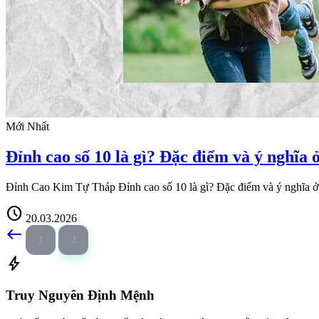
Mới Nhất
Đỉnh cao số 10 là gì? Đặc điểm và ý nghĩa 
Đỉnh Cao Kim Tự Tháp Đỉnh cao số 10 là gì? Đặc điểm và ý nghĩa ở 
schedule
20.03.2026
west
1
2
bolt
Truy Nguyên Định Mệnh