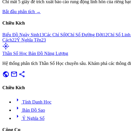
Chỉ mất 5 giây để trích xuất báo cáo rung động linh hồn của riêng bạn
Bắt đầu phân tích →
Chiều Kích
Biểu Đồ Ngày Sinh
13
Các Chỉ Số
0
Chỉ Số Đường Đời
12
Chỉ Số Lin
Cách
22
Ý Nghĩa Tên
23
flare
Thần Số Học
Bản Đồ Năng Lượng
Hệ thống phân tích Thần Số Học chuyên sâu. Khám phá các thông điệ
public
mail
share
Chiều Kích
arrow_right
Tính Danh Học
arrow_right
Bản Đồ Sao
arrow_right
Ý Nghĩa Số
Công Cụ