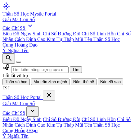
flare
Thần Số Học
Mystic Portal
Giải Mã Con Số
expand_more
Các Chỉ Số
Biểu Đồ Ngày Sinh
Chỉ Số Đường Đời
Chỉ Số Linh Hồn
Chỉ Số
Nhân Cách
Đỉnh Cao Kim Tự Tháp
Mũi Tên Thần Số Học
Cung Hoàng Đạo
Ý Nghĩa Tên
search
bubble_chart
Tìm
Lối tắt vũ trụ
Thần số học
Ma trận định mệnh
Năm thế hệ
Bản đồ sao
ESC
close
Thần Số Học
Portal
Giải Mã Con Số
expand_more
Các Chỉ Số
Biểu Đồ Ngày Sinh
Chỉ Số Đường Đời
Chỉ Số Linh Hồn
Chỉ Số
Nhân Cách
Đỉnh Cao Kim Tự Tháp
Mũi Tên Thần Số Học
Cung Hoàng Đạo
Ý Nghĩa Tên