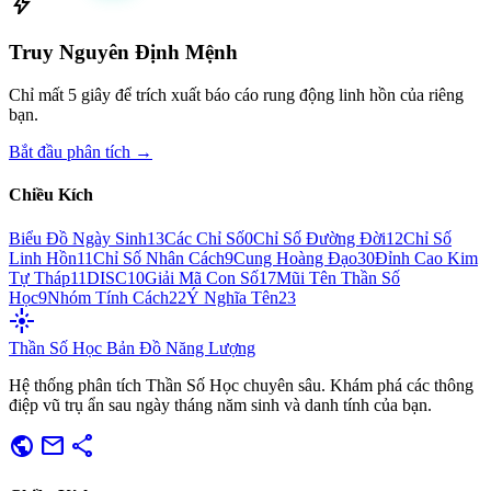
bolt
Truy Nguyên Định Mệnh
Chỉ mất 5 giây để trích xuất báo cáo rung động linh hồn của riêng
bạn.
Bắt đầu phân tích →
Chiều Kích
Biểu Đồ Ngày Sinh
13
Các Chỉ Số
0
Chỉ Số Đường Đời
12
Chỉ Số
Linh Hồn
11
Chỉ Số Nhân Cách
9
Cung Hoàng Đạo
30
Đỉnh Cao Kim
Tự Tháp
11
DISC
10
Giải Mã Con Số
17
Mũi Tên Thần Số
Học
9
Nhóm Tính Cách
22
Ý Nghĩa Tên
23
flare
Thần Số Học
Bản Đồ Năng Lượng
Hệ thống phân tích Thần Số Học chuyên sâu. Khám phá các thông
điệp vũ trụ ẩn sau ngày tháng năm sinh và danh tính của bạn.
public
mail
share