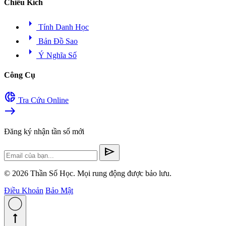
Chiều Kích
arrow_right
Tính Danh Học
arrow_right
Bản Đồ Sao
arrow_right
Ý Nghĩa Số
Công Cụ
donut_small
Tra Cứu Online
east
Đăng ký nhận tần số mới
send
© 2026 Thần Số Học. Mọi rung động được bảo lưu.
Điều Khoản
Bảo Mật
straight