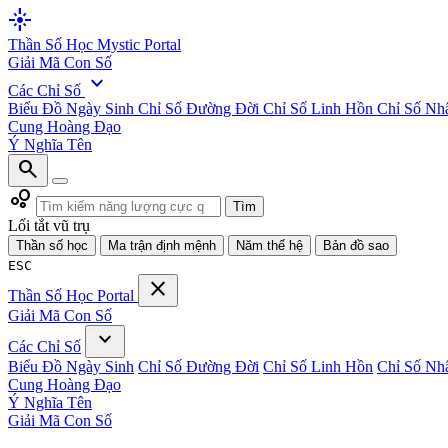
flare
Thần Số Học
Mystic Portal
Giải Mã Con Số
expand_more
Các Chỉ Số
Biểu Đồ Ngày Sinh
Chỉ Số Đường Đời
Chỉ Số Linh Hồn
Chỉ Số Nh
Cung Hoàng Đạo
Ý Nghĩa Tên
search
bubble_chart
Tìm
Lối tắt vũ trụ
Thần số học
Ma trận định mệnh
Năm thế hệ
Bản đồ sao
ESC
close
Thần Số Học
Portal
Giải Mã Con Số
expand_more
Các Chỉ Số
Biểu Đồ Ngày Sinh
Chỉ Số Đường Đời
Chỉ Số Linh Hồn
Chỉ Số Nh
Cung Hoàng Đạo
Ý Nghĩa Tên
Giải Mã Con Số