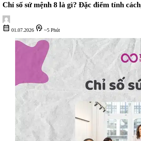
Chỉ số sứ mệnh 8 là gì? Đặc điểm tính cách
calendar_month
psychology
01.07.2026
~5 Phút