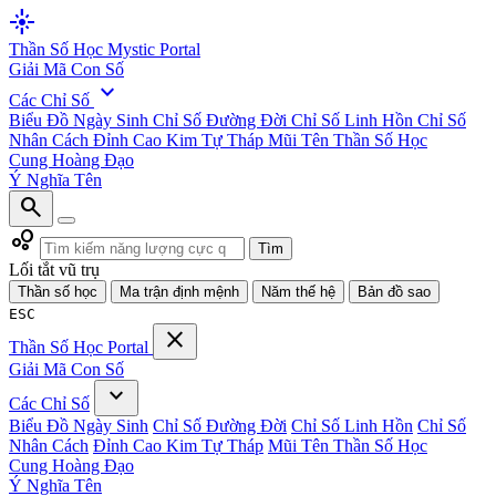
flare
Thần Số Học
Mystic Portal
Giải Mã Con Số
expand_more
Các Chỉ Số
Biểu Đồ Ngày Sinh
Chỉ Số Đường Đời
Chỉ Số Linh Hồn
Chỉ Số
Nhân Cách
Đỉnh Cao Kim Tự Tháp
Mũi Tên Thần Số Học
Cung Hoàng Đạo
Ý Nghĩa Tên
search
bubble_chart
Tìm
Lối tắt vũ trụ
Thần số học
Ma trận định mệnh
Năm thế hệ
Bản đồ sao
ESC
close
Thần Số Học
Portal
Giải Mã Con Số
expand_more
Các Chỉ Số
Biểu Đồ Ngày Sinh
Chỉ Số Đường Đời
Chỉ Số Linh Hồn
Chỉ Số
Nhân Cách
Đỉnh Cao Kim Tự Tháp
Mũi Tên Thần Số Học
Cung Hoàng Đạo
Ý Nghĩa Tên