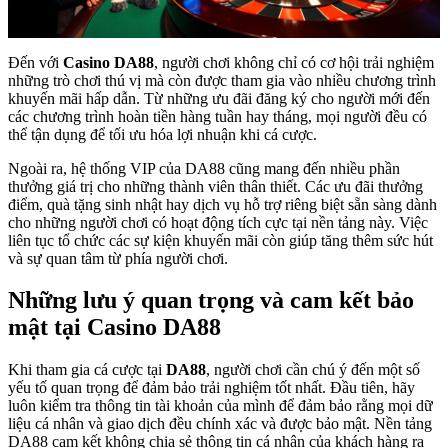
Đến với
Casino DA88
, người chơi không chỉ có cơ hội trải nghiệm
những trò chơi thú vị mà còn được tham gia vào nhiều chương trình
khuyến mãi hấp dẫn. Từ những ưu đãi đăng ký cho người mới đến
các chương trình hoàn tiền hàng tuần hay tháng, mọi người đều có
thể tận dụng để tối ưu hóa lợi nhuận khi cá cược.
Ngoài ra, hệ thống VIP của DA88 cũng mang đến nhiều phần
thưởng giá trị cho những thành viên thân thiết. Các ưu đãi thưởng
điểm, quà tặng sinh nhật hay dịch vụ hỗ trợ riêng biệt sẵn sàng dành
cho những người chơi có hoạt động tích cực tại nền tảng này. Việc
liên tục tổ chức các sự kiện khuyến mãi còn giúp tăng thêm sức hút
và sự quan tâm từ phía người chơi.
Những lưu ý quan trọng và cam kết bảo
mật tại Casino DA88
Khi tham gia cá cược tại
DA88
, người chơi cần chú ý đến một số
yếu tố quan trọng để đảm bảo trải nghiệm tốt nhất. Đầu tiên, hãy
luôn kiểm tra thông tin tài khoản của mình để đảm bảo rằng mọi dữ
liệu cá nhân và giao dịch đều chính xác và được bảo mật. Nền tảng
DA88 cam kết không chia sẻ thông tin cá nhân của khách hàng ra