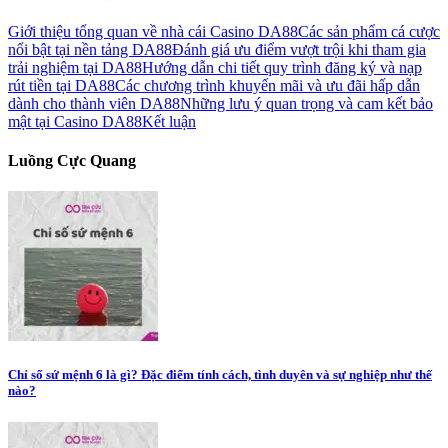
Giới thiệu tổng quan về nhà cái Casino DA88
Các sản phẩm cá cược
nổi bật tại nền tảng DA88
Đánh giá ưu điểm vượt trội khi tham gia
trải nghiệm tại DA88
Hướng dẫn chi tiết quy trình đăng ký và nạp
rút tiền tại DA88
Các chương trình khuyến mãi và ưu đãi hấp dẫn
dành cho thành viên DA88
Những lưu ý quan trọng và cam kết bảo
mật tại Casino DA88
Kết luận
Luồng Cực Quang
Chỉ số sứ mệnh 6 là gì? Đặc điểm tính cách, tình duyên và sự nghiệp như thế
nào?