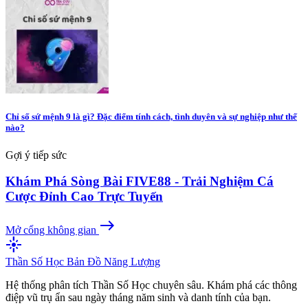
Chỉ số sứ mệnh 9 là gì? Đặc điểm tính cách, tình duyên và sự nghiệp như thế
nào?
Gợi ý tiếp sức
Khám Phá Sòng Bài FIVE88 - Trải Nghiệm Cá
Cược Đỉnh Cao Trực Tuyến
east
Mở cổng không gian
flare
Thần Số Học
Bản Đồ Năng Lượng
Hệ thống phân tích Thần Số Học chuyên sâu. Khám phá các thông
điệp vũ trụ ẩn sau ngày tháng năm sinh và danh tính của bạn.