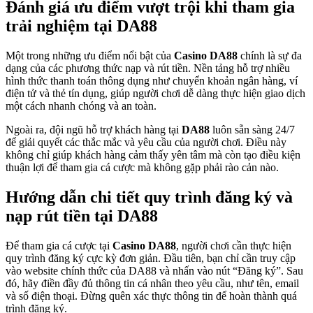
Đánh giá ưu điểm vượt trội khi tham gia
trải nghiệm tại DA88
Một trong những ưu điểm nổi bật của
Casino DA88
chính là sự đa
dạng của các phương thức nạp và rút tiền. Nền tảng hỗ trợ nhiều
hình thức thanh toán thông dụng như chuyển khoản ngân hàng, ví
điện tử và thẻ tín dụng, giúp người chơi dễ dàng thực hiện giao dịch
một cách nhanh chóng và an toàn.
Ngoài ra, đội ngũ hỗ trợ khách hàng tại
DA88
luôn sẵn sàng 24/7
để giải quyết các thắc mắc và yêu cầu của người chơi. Điều này
không chỉ giúp khách hàng cảm thấy yên tâm mà còn tạo điều kiện
thuận lợi để tham gia cá cược mà không gặp phải rào cản nào.
Hướng dẫn chi tiết quy trình đăng ký và
nạp rút tiền tại DA88
Để tham gia cá cược tại
Casino DA88
, người chơi cần thực hiện
quy trình đăng ký cực kỳ đơn giản. Đầu tiên, bạn chỉ cần truy cập
vào website chính thức của DA88 và nhấn vào nút “Đăng ký”. Sau
đó, hãy điền đầy đủ thông tin cá nhân theo yêu cầu, như tên, email
và số điện thoại. Đừng quên xác thực thông tin để hoàn thành quá
trình đăng ký.