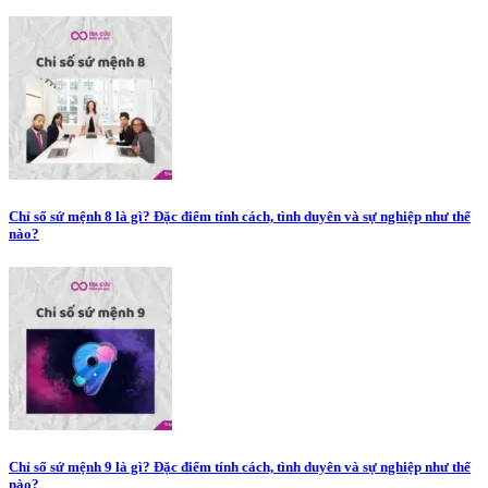
Chỉ số sứ mệnh 8 là gì? Đặc điểm tính cách, tình duyên và sự nghiệp như thế
nào?
Chỉ số sứ mệnh 9 là gì? Đặc điểm tính cách, tình duyên và sự nghiệp như thế
nào?