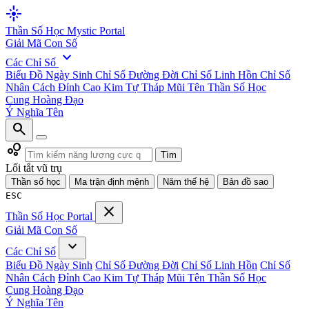
flare
Thần Số Học
Mystic Portal
Giải Mã Con Số
expand_more
Các Chỉ Số
Biểu Đồ Ngày Sinh
Chỉ Số Đường Đời
Chỉ Số Linh Hồn
Chỉ Số
Nhân Cách
Đỉnh Cao Kim Tự Tháp
Mũi Tên Thần Số Học
Cung Hoàng Đạo
Ý Nghĩa Tên
search
bubble_chart
Tìm
Lối tắt vũ trụ
Thần số học
Ma trận định mệnh
Năm thế hệ
Bản đồ sao
ESC
close
Thần Số Học
Portal
Giải Mã Con Số
expand_more
Các Chỉ Số
Biểu Đồ Ngày Sinh
Chỉ Số Đường Đời
Chỉ Số Linh Hồn
Chỉ Số
Nhân Cách
Đỉnh Cao Kim Tự Tháp
Mũi Tên Thần Số Học
Cung Hoàng Đạo
Ý Nghĩa Tên