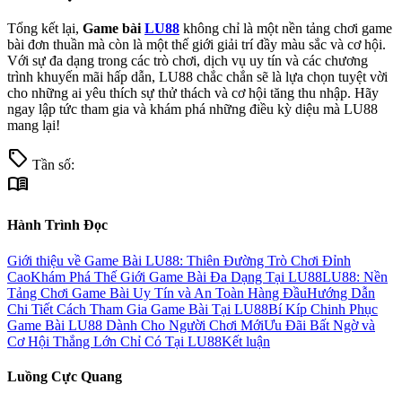
Tổng kết lại,
Game bài
LU88
không chỉ là một nền tảng chơi game
bài đơn thuần mà còn là một thế giới giải trí đầy màu sắc và cơ hội.
Với sự đa dạng trong các trò chơi, dịch vụ uy tín và các chương
trình khuyến mãi hấp dẫn, LU88 chắc chắn sẽ là lựa chọn tuyệt vời
cho những ai yêu thích sự thử thách và cơ hội tăng thu nhập. Hãy
ngay lập tức tham gia và khám phá những điều kỳ diệu mà LU88
mang lại!
sell
Tần số:
menu_book
Hành Trình Đọc
Giới thiệu về Game Bài LU88: Thiên Đường Trò Chơi Đỉnh
Cao
Khám Phá Thế Giới Game Bài Đa Dạng Tại LU88
LU88: Nền
Tảng Chơi Game Bài Uy Tín và An Toàn Hàng Đầu
Hướng Dẫn
Chi Tiết Cách Tham Gia Game Bài Tại LU88
Bí Kíp Chinh Phục
Game Bài LU88 Dành Cho Người Chơi Mới
Ưu Đãi Bất Ngờ và
Cơ Hội Thắng Lớn Chỉ Có Tại LU88
Kết luận
Luồng Cực Quang