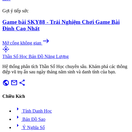
Gợi ý tiếp sức
Game bài SKY88 - Trải Nghiệm Chơi Game Bài
Đỉnh Cao Nhất
east
Mở cổng không gian
flare
Thần Số Học
Bản Đồ Năng Lượng
Hệ thống phân tích Thần Số Học chuyên sâu. Khám phá các thông
điệp vũ trụ ẩn sau ngày tháng năm sinh và danh tính của bạn.
public
mail
share
Chiều Kích
arrow_right
Tính Danh Học
arrow_right
Bản Đồ Sao
arrow_right
Ý Nghĩa Số