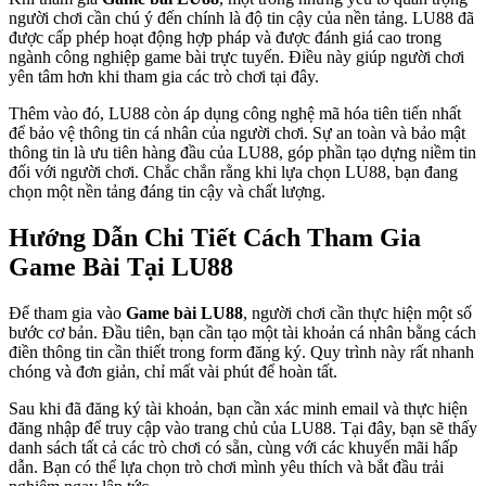
người chơi cần chú ý đến chính là độ tin cậy của nền tảng. LU88 đã
được cấp phép hoạt động hợp pháp và được đánh giá cao trong
ngành công nghiệp game bài trực tuyến. Điều này giúp người chơi
yên tâm hơn khi tham gia các trò chơi tại đây.
Thêm vào đó, LU88 còn áp dụng công nghệ mã hóa tiên tiến nhất
để bảo vệ thông tin cá nhân của người chơi. Sự an toàn và bảo mật
thông tin là ưu tiên hàng đầu của LU88, góp phần tạo dựng niềm tin
đối với người chơi. Chắc chắn rằng khi lựa chọn LU88, bạn đang
chọn một nền tảng đáng tin cậy và chất lượng.
Hướng Dẫn Chi Tiết Cách Tham Gia
Game Bài Tại LU88
Để tham gia vào
Game bài LU88
, người chơi cần thực hiện một số
bước cơ bản. Đầu tiên, bạn cần tạo một tài khoản cá nhân bằng cách
điền thông tin cần thiết trong form đăng ký. Quy trình này rất nhanh
chóng và đơn giản, chỉ mất vài phút để hoàn tất.
Sau khi đã đăng ký tài khoản, bạn cần xác minh email và thực hiện
đăng nhập để truy cập vào trang chủ của LU88. Tại đây, bạn sẽ thấy
danh sách tất cả các trò chơi có sẵn, cùng với các khuyến mãi hấp
dẫn. Bạn có thể lựa chọn trò chơi mình yêu thích và bắt đầu trải