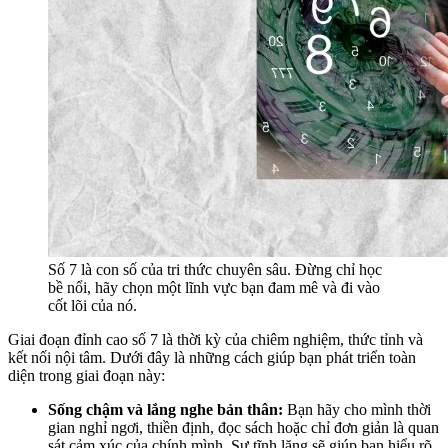
Số 7 là con số của tri thức chuyên sâu. Đừng chỉ học
bề nổi, hãy chọn một lĩnh vực bạn đam mê và đi vào
cốt lõi của nó.
Giai đoạn đỉnh cao số 7 là thời kỳ của chiêm nghiệm, thức tỉnh và
kết nối nội tâm. Dưới đây là những cách giúp bạn phát triển toàn
diện trong giai đoạn này:
Sống chậm và lắng nghe bản thân:
Bạn hãy cho mình thời
gian nghỉ ngơi, thiền định, đọc sách hoặc chỉ đơn giản là quan
sát cảm xúc của chính mình. Sự tĩnh lặng sẽ giúp bạn hiểu rõ