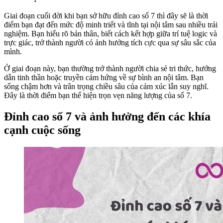
Giai đoạn cuối đời khi bạn sở hữu đỉnh cao số 7 thì đây sẽ là thời
điểm bạn đạt đến mức độ minh triết và tĩnh tại nội tâm sau nhiều trải
nghiệm. Bạn hiểu rõ bản thân, biết cách kết hợp giữa trí tuệ logic và
trực giác, trở thành người có ảnh hưởng tích cực qua sự sâu sắc của
mình.
Ở giai đoạn này, bạn thường trở thành người chia sẻ tri thức, hướng
dẫn tinh thần hoặc truyền cảm hứng về sự bình an nội tâm. Bạn
sống chậm hơn và trân trọng chiều sâu của cảm xúc lẫn suy nghĩ.
Đây là thời điểm bạn thể hiện trọn vẹn năng lượng của số 7.
Đỉnh cao số 7 và ảnh hưởng đến các khía
cạnh cuộc sống