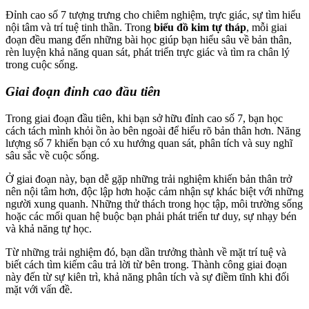
Đỉnh cao số 7 tượng trưng cho chiêm nghiệm, trực giác, sự tìm hiểu
nội tâm và trí tuệ tinh thần. Trong
biểu đồ kim tự tháp
, mỗi giai
đoạn đều mang đến những bài học giúp bạn hiểu sâu về bản thân,
rèn luyện khả năng quan sát, phát triển trực giác và tìm ra chân lý
trong cuộc sống.
Giai đoạn đỉnh cao đầu tiên
Trong giai đoạn đầu tiên, khi bạn sở hữu đỉnh cao số 7, bạn học
cách tách mình khỏi ồn ào bên ngoài để hiểu rõ bản thân hơn. Năng
lượng số 7 khiến bạn có xu hướng quan sát, phân tích và suy nghĩ
sâu sắc về cuộc sống.
Ở giai đoạn này, bạn dễ gặp những trải nghiệm khiến bản thân trở
nên nội tâm hơn, độc lập hơn hoặc cảm nhận sự khác biệt với những
người xung quanh. Những thử thách trong học tập, môi trường sống
hoặc các mối quan hệ buộc bạn phải phát triển tư duy, sự nhạy bén
và khả năng tự học.
Từ những trải nghiệm đó, bạn dần trưởng thành về mặt trí tuệ và
biết cách tìm kiếm câu trả lời từ bên trong. Thành công giai đoạn
này đến từ sự kiên trì, khả năng phân tích và sự điềm tĩnh khi đối
mặt với vấn đề.