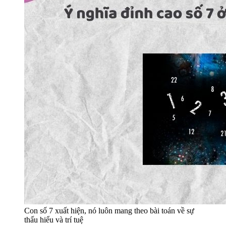
Con số 7 xuất hiện, nó luôn mang theo bài toán về sự
thấu hiểu và trí tuệ