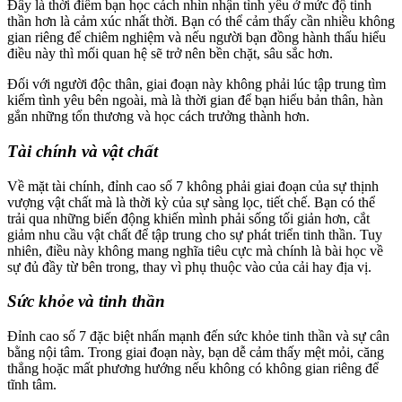
Đây là thời điểm bạn học cách nhìn nhận tình yêu ở mức độ tinh
thần hơn là cảm xúc nhất thời. Bạn có thể cảm thấy cần nhiều không
gian riêng để chiêm nghiệm và nếu người bạn đồng hành thấu hiểu
điều này thì mối quan hệ sẽ trở nên bền chặt, sâu sắc hơn.
Đối với người độc thân, giai đoạn này không phải lúc tập trung tìm
kiếm tình yêu bên ngoài, mà là thời gian để bạn hiểu bản thân, hàn
gắn những tổn thương và học cách trưởng thành hơn.
Tài chính và vật chất
Về mặt tài chính, đỉnh cao số 7 không phải giai đoạn của sự thịnh
vượng vật chất mà là thời kỳ của sự sàng lọc, tiết chế. Bạn có thể
trải qua những biến động khiến mình phải sống tối giản hơn, cắt
giảm nhu cầu vật chất để tập trung cho sự phát triển tinh thần. Tuy
nhiên, điều này không mang nghĩa tiêu cực mà chính là bài học về
sự đủ đầy từ bên trong, thay vì phụ thuộc vào của cải hay địa vị.
Sức khỏe và tinh thần
Đỉnh cao số 7 đặc biệt nhấn mạnh đến sức khỏe tinh thần và sự cân
bằng nội tâm. Trong giai đoạn này, bạn dễ cảm thấy mệt mỏi, căng
thẳng hoặc mất phương hướng nếu không có không gian riêng để
tĩnh tâm.