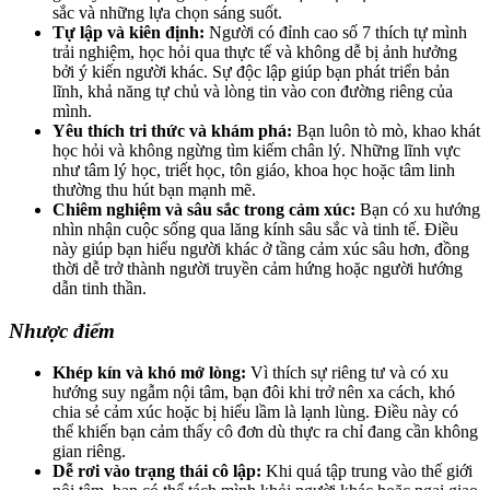
sắc và những lựa chọn sáng suốt.
Tự lập và kiên định:
Người có đỉnh cao số 7 thích tự mình
trải nghiệm, học hỏi qua thực tế và không dễ bị ảnh hưởng
bởi ý kiến người khác. Sự độc lập giúp bạn phát triển bản
lĩnh, khả năng tự chủ và lòng tin vào con đường riêng của
mình.
Yêu thích tri thức và khám phá:
Bạn luôn tò mò, khao khát
học hỏi và không ngừng tìm kiếm chân lý. Những lĩnh vực
như tâm lý học, triết học, tôn giáo, khoa học hoặc tâm linh
thường thu hút bạn mạnh mẽ.
Chiêm nghiệm và sâu sắc trong cảm xúc:
Bạn có xu hướng
nhìn nhận cuộc sống qua lăng kính sâu sắc và tinh tế. Điều
này giúp bạn hiểu người khác ở tầng cảm xúc sâu hơn, đồng
thời dễ trở thành người truyền cảm hứng hoặc người hướng
dẫn tinh thần.
Nhược điểm
Khép kín và khó mở lòng:
Vì thích sự riêng tư và có xu
hướng suy ngẫm nội tâm, bạn đôi khi trở nên xa cách, khó
chia sẻ cảm xúc hoặc bị hiểu lầm là lạnh lùng. Điều này có
thể khiến bạn cảm thấy cô đơn dù thực ra chỉ đang cần không
gian riêng.
Dễ rơi vào trạng thái cô lập:
Khi quá tập trung vào thế giới