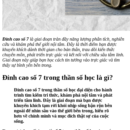
Đỉnh cao số 7
là giai đoạn tràn đầy năng lượng phân tích, nghiên
cứu và khám phá thế giới nội tâm. Đây là thời điểm bạn được
khuyến khích dành thời gian cho bản thân, trau dồi kiến thức
chuyên môn, phát triển trực giác và kết nối với chiều sâu tâm linh.
Giai đoạn này giúp bạn học cách tin tưởng vào trực giác và tìm
thấy sự bình yên bên trong.
Đỉnh cao số 7 trong thần số học là gì?
Đỉnh cao số 7 trong thần số học đại diện cho hành
trình tìm kiếm tri thức, khám phá nội tâm và phát
triển tâm linh. Đây là giai đoạn mà bạn được
khuyến khích tạm rời khỏi nhịp sống bận rộn bên
ngoài để nhìn sâu vào thế giới bên trong, hiểu rõ
hơn về chính mình và mục đích thật sự của cuộc
sống.