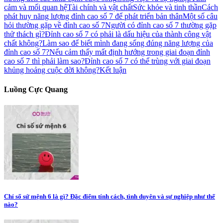
cảm và mối quan hệ
Tài chính và vật chất
Sức khỏe và tinh thần
Cách
phát huy năng lượng đỉnh cao số 7 để phát triển bản thân
Một số câu
hỏi thường gặp về đỉnh cao số 7
Người có đỉnh cao số 7 thường gặp
thử thách gì?
Đỉnh cao số 7 có phải là dấu hiệu của thành công vật
chất không?
Làm sao để biết mình đang sống đúng năng lượng của
đỉnh cao số 7?
Nếu cảm thấy mất định hướng trong giai đoạn đỉnh
cao số 7 thì phải làm sao?
Đỉnh cao số 7 có thể trùng với giai đoạn
khủng hoảng cuộc đời không?
Kết luận
Luồng Cực Quang
Chỉ số sứ mệnh 6 là gì? Đặc điểm tính cách, tình duyên và sự nghiệp như thế
nào?