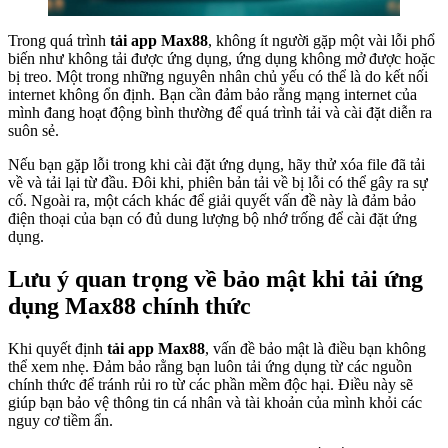
Trong quá trình
tải app Max88
, không ít người gặp một vài lỗi phổ
biến như không tải được ứng dụng, ứng dụng không mở được hoặc
bị treo. Một trong những nguyên nhân chủ yếu có thể là do kết nối
internet không ổn định. Bạn cần đảm bảo rằng mạng internet của
mình đang hoạt động bình thường để quá trình tải và cài đặt diễn ra
suôn sẻ.
Nếu bạn gặp lỗi trong khi cài đặt ứng dụng, hãy thử xóa file đã tải
về và tải lại từ đầu. Đôi khi, phiên bản tải về bị lỗi có thể gây ra sự
cố. Ngoài ra, một cách khác để giải quyết vấn đề này là đảm bảo
điện thoại của bạn có đủ dung lượng bộ nhớ trống để cài đặt ứng
dụng.
Lưu ý quan trọng về bảo mật khi tải ứng
dụng Max88 chính thức
Khi quyết định
tải app Max88
, vấn đề bảo mật là điều bạn không
thể xem nhẹ. Đảm bảo rằng bạn luôn tải ứng dụng từ các nguồn
chính thức để tránh rủi ro từ các phần mềm độc hại. Điều này sẽ
giúp bạn bảo vệ thông tin cá nhân và tài khoản của mình khỏi các
nguy cơ tiềm ẩn.